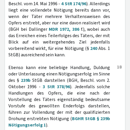
Beschl. vom 14. Mai 1996 -
4 StR 174/96
). Allerdings
liegt eine vollendete Nötigung bereits dann vor,
wenn der Täter mehrere Verhaltensweisen des
Opfers erstrebt, aber nur eine davon realisiert wird
(BGH bei Dallinger
MDR 1972, 386
f.), wobei auch
das Erreichen eines Teilerfolges des Täters, der mit
Blick auf ein weitergehendes Ziel jedenfalls
vorbereitend wirkt, für eine Nötigung (§
240
Abs. 1
StGB) ausreichend sein kann.
18
Ebenso kann eine beliebige Handlung, Duldung
oder Unterlassung einen Nötigungserfolg im Sinne
des §
239b
StGB darstellen (BGH, Beschl. vom 2.
Oktober 1996 -
3 StR 378/96
). Jedenfalls solche
Handlungen des Opfers, die eine nach der
Vorstellung des Täters eigenständig bedeutsame
Vorstufe des gewollten Enderfolgs darstellen,
führen zur Vollendung der mit der qualifizierten
Drohung erstrebten Nötigung (
BGHR StGB § 239b
Nötigungserfolg 1
).