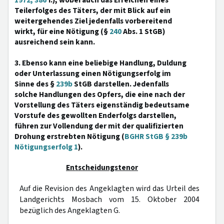
1972, 386
f.), wobei auch das Erreichen eines
Teilerfolges des Täters, der mit Blick auf ein
weitergehendes Ziel jedenfalls vorbereitend
wirkt, für eine Nötigung (§
240
Abs. 1 StGB)
ausreichend sein kann.
3. Ebenso kann eine beliebige Handlung, Duldung
oder Unterlassung einen Nötigungserfolg im
Sinne des §
239b
StGB darstellen. Jedenfalls
solche Handlungen des Opfers, die eine nach der
Vorstellung des Täters eigenständig bedeutsame
Vorstufe des gewollten Enderfolgs darstellen,
führen zur Vollendung der mit der qualifizierten
Drohung erstrebten Nötigung (
BGHR StGB § 239b
Nötigungserfolg 1
).
Entscheidungstenor
Auf die Revision des Angeklagten wird das Urteil des
Landgerichts Mosbach vom 15. Oktober 2004
bezüglich des Angeklagten G.