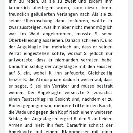
ihm zu reden. Da sie zu zweit und zudem ihm
körperlich überlegen waren, kam dieser ihrem
freundlich geäußerten Verlangen nach. Als sie zu
seiner Überraschung dann losfuhren, wollte er
zwar aussteigen, was ihm aber nicht mehr möglich
war. Im Wald angekommen, musste S. seine
Oberbekleidung ausziehen. Danach schrieen K. und
der Angeklagte ihn mehrfach an, dass er seinen
Verrat eingestehen sollte, worauf S. jedoch nur
antwortete, dass er niemanden verraten habe.
Daraufhin schlug der Angeklagte mit den Fäusten
auf S. ein, wobei K. ihn anfeuerte. Gleichzeitig
heizte K. die Atmosphäre dadurch weiter auf, dass
er sagte, S. sei ein Verräter und müsse bestraft
werden. Der Angeklagte versetzte S. zunächst
einen Faustschlag ins Gesicht und, nachdem er zu
Boden gegangen war, mehrere Tritte in den Bauch,
die Wade und gegen den Kopf. Nach einem weiteren
Schlag des Angeklagten ergriff K. den S. an beiden
Armen und hielt ihn fest. Daraufhin schnitt der
Angeklagte mit einem Klappmesser mit einer