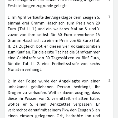
Das Landgericht hat seiner Entscheidung folgende
Feststellungen zugrunde gelegt:
7
1. Im April verkaufte der Angeklagte dem Zeugen S.
einmal drei Gramm Haschisch zum Preis von 20
Euro (Tat II. 1.) und ein weiteres Mal an S. und Y.
zuvor von ihm selbst für 50 Euro erworbene 15
Gramm Haschisch zu einem Preis von 65 Euro (Tat
II. 2.). Zugleich bot er diesen vier Kokainplomben
zum Kauf an. Für die erste Tat hat die Strafkammer
eine Geldstrafe von 30 Tagessätzen zu fünf Euro,
für die Tat II. 2. eine Freiheitsstrafe von sechs
Monaten verhängt.
8
2. In der Folge wurde der Angeklagte von einer
unbekannt gebliebenen Person bedrängt, ihr
Drogen zu verkaufen. Weil er davon ausging, dass
diese ihr Wissen von S. vermittelt erhalten habe,
wollte er S. einen Denkzettel verpassen. Er
verbrachte darauf mit seinem Pkw den Zeugen S. an
einen einsam gelegenen Ort, bedrohte ihn und