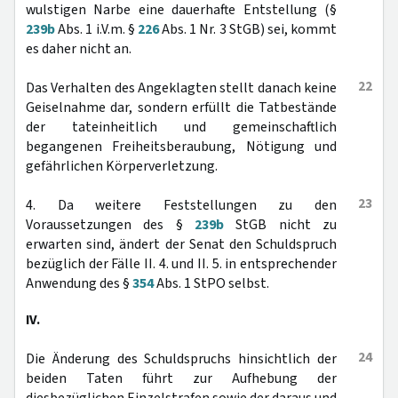
wulstigen Narbe eine dauerhafte Entstellung (§
239b
Abs. 1 i.V.m. §
226
Abs. 1 Nr. 3 StGB) sei, kommt
es daher nicht an.
22
Das Verhalten des Angeklagten stellt danach keine
Geiselnahme dar, sondern erfüllt die Tatbestände
der tateinheitlich und gemeinschaftlich
begangenen Freiheitsberaubung, Nötigung und
gefährlichen Körperverletzung.
23
4. Da weitere Feststellungen zu den
Voraussetzungen des §
239b
StGB nicht zu
erwarten sind, ändert der Senat den Schuldspruch
bezüglich der Fälle II. 4. und II. 5. in entsprechender
Anwendung des §
354
Abs. 1 StPO selbst.
IV.
24
Die Änderung des Schuldspruchs hinsichtlich der
beiden Taten führt zur Aufhebung der