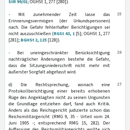
StR 99/01
; OGHSt 1, 277 [280]).
25
- Mit zunehmender Zeit lasse das
Erinnerungsvermögen (der Urkundspersonen)
nach. Die Gefahr fehlerhafter Berichtigungen sei
nicht auszuschließen (
RGSt 43, 1
[5]; OGHSt 1, 277
[281];
BGHSt 2, 125
[128]).
26
- Bei uneingeschränkter Berücksichtigung
nachträglicher Änderungen bestehe die Gefahr,
dass die Sitzungsniederschrift nicht mehr mit
äußerster Sorgfalt abgefasst wird.
27
d) Die Rechtsprechung, wonach eine
Protokollberichtigung einer bereits erhobenen
Rüge des Angeklagten nicht zu seinen Ungunsten
die Grundlage entziehen darf, fand auch Kritik.
Anders als das Reichsgericht judizierte schon das
Reichsmilitärgericht (RMG 9, 35 - Urteil vom 24.
Juni 1905 -; entsprechend RMG 15, 282). Der
Auffassung des Reichsmilitärgerichts wollte sich