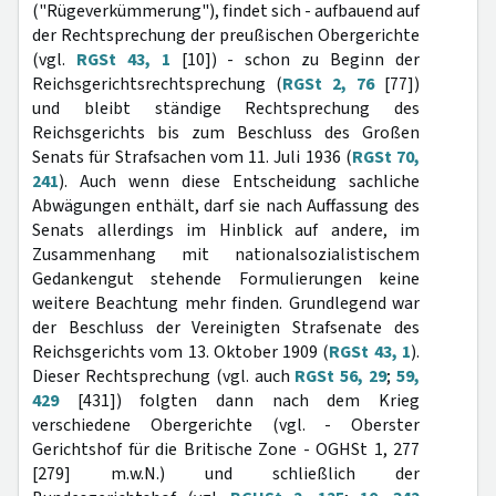
("Rügeverkümmerung"), findet sich - aufbauend auf
der Rechtsprechung der preußischen Obergerichte
(vgl.
RGSt 43, 1
[10]) - schon zu Beginn der
Reichsgerichtsrechtsprechung (
RGSt 2, 76
[77])
und bleibt ständige Rechtsprechung des
Reichsgerichts bis zum Beschluss des Großen
Senats für Strafsachen vom 11. Juli 1936 (
RGSt 70,
241
). Auch wenn diese Entscheidung sachliche
Abwägungen enthält, darf sie nach Auffassung des
Senats allerdings im Hinblick auf andere, im
Zusammenhang mit nationalsozialistischem
Gedankengut stehende Formulierungen keine
weitere Beachtung mehr finden. Grundlegend war
der Beschluss der Vereinigten Strafsenate des
Reichsgerichts vom 13. Oktober 1909 (
RGSt 43, 1
).
Dieser Rechtsprechung (vgl. auch
RGSt 56, 29
;
59,
429
[431]) folgten dann nach dem Krieg
verschiedene Obergerichte (vgl. - Oberster
Gerichtshof für die Britische Zone - OGHSt 1, 277
[279] m.w.N.) und schließlich der