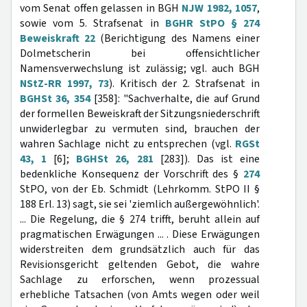
vom Senat offen gelassen in BGH
NJW 1982, 1057
,
sowie vom 5. Strafsenat in
BGHR StPO § 274
Beweiskraft 22
(Berichtigung des Namens einer
Dolmetscherin bei offensichtlicher
Namensverwechslung ist zulässig; vgl. auch BGH
NStZ-RR 1997, 73
). Kritisch der 2. Strafsenat in
BGHSt 36, 354
[358]: "Sachverhalte, die auf Grund
der formellen Beweiskraft der Sitzungsniederschrift
unwiderlegbar zu vermuten sind, brauchen der
wahren Sachlage nicht zu entsprechen (vgl.
RGSt
43, 1
[6];
BGHSt 26, 281
[283]). Das ist eine
bedenkliche Konsequenz der Vorschrift des §
274
StPO, von der Eb. Schmidt (Lehrkomm. StPO II §
188 Erl. 13) sagt, sie sei 'ziemlich außergewöhnlich'.
... Die Regelung, die § 274 trifft, beruht allein auf
pragmatischen Erwägungen ... . Diese Erwägungen
widerstreiten dem grundsätzlich auch für das
Revisionsgericht geltenden Gebot, die wahre
Sachlage zu erforschen, wenn prozessual
erhebliche Tatsachen (von Amts wegen oder weil