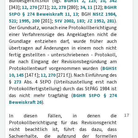
Bundesgerichtshof (vgl.
BGHSt 2, 125
;
10, 342
[343];
12, 270
[271];
22, 278
[280];
34, 11
[12];
BGHR
StPO § 274 Beweiskraft 11
,
13
; BGH
NStZ 1984,
521
;
1995, 200
[201];
StV 2002, 183
;
JZ 1952, 281
).
Der Grundsatz, wonach eine Protokollberichtigung
einer Verfahrensrüge des Angeklagten nicht die
Grundlage entziehen darf, wurde früher auch
übertragen auf Änderungen in einem noch nicht
fertig gestellten - unterschriebenen - Protokoll,
die nach Eingang der Revisionsbegründung am
Protokollentwurf vorgenommen wurden (
BGHSt
10, 145
[147 f.];
12, 270
[271 f.]). Nach Einführung des
§
273
Abs. 4 StPO (Urteilszustellung erst nach
Protokollfertigstellung) durch das StPÄG 1984 ist
das nicht mehr tragfähig (
BGHR StPO § 274
Beweiskraft 26
).
17
In diesen Fällen, in denen die
Protokollberichtigung für das Revisionsgericht
nicht beachtlich ist, führt das dazu, dass
Sachverhalte, die aufgrund der formellen