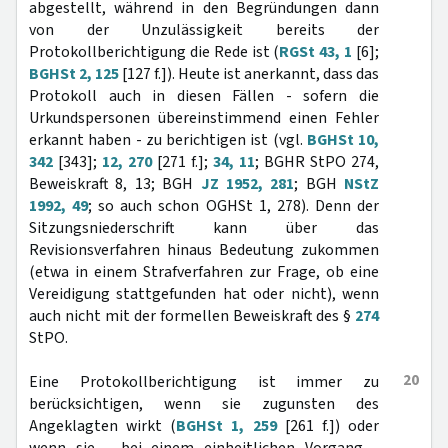
abgestellt, während in den Begründungen dann
von der Unzulässigkeit bereits der
Protokollberichtigung die Rede ist (
RGSt 43, 1
[6];
BGHSt 2, 125
[127 f.]). Heute ist anerkannt, dass das
Protokoll auch in diesen Fällen - sofern die
Urkundspersonen übereinstimmend einen Fehler
erkannt haben - zu berichtigen ist (vgl.
BGHSt 10,
342
[343];
12, 270
[271 f.];
34, 11
; BGHR StPO 274,
Beweiskraft 8, 13; BGH
JZ 1952, 281
; BGH
NStZ
1992, 49
; so auch schon OGHSt 1, 278). Denn der
Sitzungsniederschrift kann über das
Revisionsverfahren hinaus Bedeutung zukommen
(etwa in einem Strafverfahren zur Frage, ob eine
Vereidigung stattgefunden hat oder nicht), wenn
auch nicht mit der formellen Beweiskraft des §
274
StPO.
20
Eine Protokollberichtigung ist immer zu
berücksichtigen, wenn sie zugunsten des
Angeklagten wirkt (
BGHSt 1, 259
[261 f.]) oder