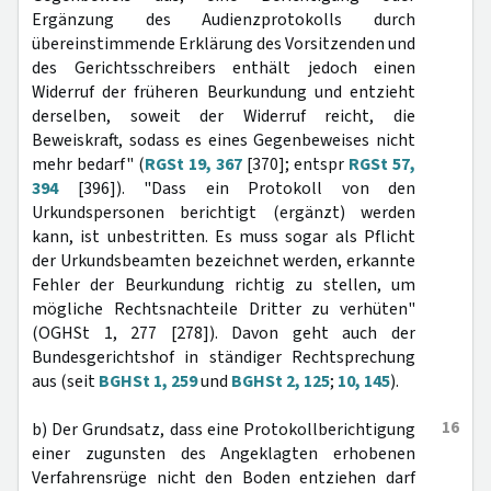
Ergänzung des Audienzprotokolls durch
übereinstimmende Erklärung des Vorsitzenden und
des Gerichtsschreibers enthält jedoch einen
Widerruf der früheren Beurkundung und entzieht
derselben, soweit der Widerruf reicht, die
Beweiskraft, sodass es eines Gegenbeweises nicht
mehr bedarf" (
RGSt 19, 367
[370]; entspr
RGSt 57,
394
[396]). "Dass ein Protokoll von den
Urkundspersonen berichtigt (ergänzt) werden
kann, ist unbestritten. Es muss sogar als Pflicht
der Urkundsbeamten bezeichnet werden, erkannte
Fehler der Beurkundung richtig zu stellen, um
mögliche Rechtsnachteile Dritter zu verhüten"
(OGHSt 1, 277 [278]). Davon geht auch der
Bundesgerichtshof in ständiger Rechtsprechung
aus (seit
BGHSt 1, 259
und
BGHSt 2, 125
;
10, 145
).
16
b) Der Grundsatz, dass eine Protokollberichtigung
einer zugunsten des Angeklagten erhobenen
Verfahrensrüge nicht den Boden entziehen darf