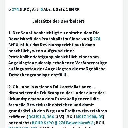
§
274
StPO; Art.
6
Abs. 1 Satz 1 EMRK
Leitsätze des Bearbeiters
1. Der Senat beabsichtigt zu entscheiden: Die
Beweiskraft des Protokolls im Sinne von §
274
StPO ist für das Revisionsgericht auch dann
beachtlich, wenn aufgrund einer
Protokollberichtigung hinsichtlich einer vom
Angeklagten zulässig erhobenen Verfahrensrüge
zu Ungunsten des Angeklagten die maßgebliche
Tatsachengrundlage entfällt.
2. Ob - und in welchen Fallkonstellationen -
distanzierende Erklärungen der - oder einer der -
Urkundspersonen dem Protokoll generell die
formelle Beweiskraft entziehen und damit
grundsätzlich den Weg zum Freibeweisverfahren
eröffnen (
BGHSt 4, 364
[365]; BGH
NStZ 1988, 85
)
oder nicht (
BGHR StPO § 274 Beweiskraft 3
; BGH