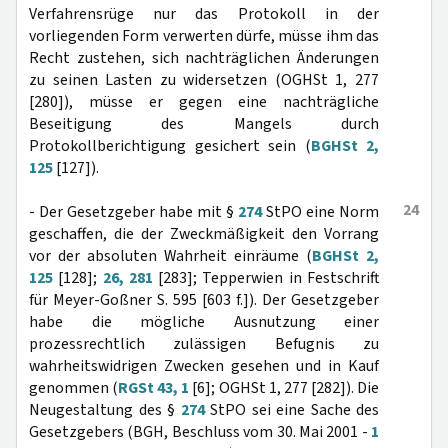
Verfahrensrüge nur das Protokoll in der
vorliegenden Form verwerten dürfe, müsse ihm das
Recht zustehen, sich nachträglichen Änderungen
zu seinen Lasten zu widersetzen (OGHSt 1, 277
[280]), müsse er gegen eine nachträgliche
Beseitigung des Mangels durch
Protokollberichtigung gesichert sein (
BGHSt 2,
125
[127]).
24
- Der Gesetzgeber habe mit §
274
StPO eine Norm
geschaffen, die der Zweckmäßigkeit den Vorrang
vor der absoluten Wahrheit einräume (
BGHSt 2,
125
[128];
26, 281
[283]; Tepperwien in Festschrift
für Meyer-Goßner S. 595 [603 f.]). Der Gesetzgeber
habe die mögliche Ausnutzung einer
prozessrechtlich zulässigen Befugnis zu
wahrheitswidrigen Zwecken gesehen und in Kauf
genommen (
RGSt 43, 1
[6]; OGHSt 1, 277 [282]). Die
Neugestaltung des §
274
StPO sei eine Sache des
Gesetzgebers (BGH, Beschluss vom 30. Mai 2001 -
1