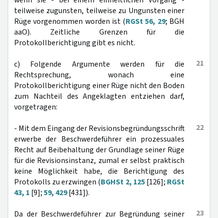
wenn sie - bei einem einheitlichen Vorgang -
teilweise zugunsten, teilweise zu Ungunsten einer
Rüge vorgenommen worden ist (
RGSt 56, 29
; BGH
aaO). Zeitliche Grenzen für die
Protokollberichtigung gibt es nicht.
21
c) Folgende Argumente werden für die
Rechtsprechung, wonach eine
Protokollberichtigung einer Rüge nicht den Boden
zum Nachteil des Angeklagten entziehen darf,
vorgetragen:
22
- Mit dem Eingang der Revisionsbegründungsschrift
erwerbe der Beschwerdeführer ein prozessuales
Recht auf Beibehaltung der Grundlage seiner Rüge
für die Revisionsinstanz, zumal er selbst praktisch
keine Möglichkeit habe, die Berichtigung des
Protokolls zu erzwingen (
BGHSt 2, 125
[126];
RGSt
43, 1
[9];
59, 429
[431]).
23
Da der Beschwerdeführer zur Begründung seiner