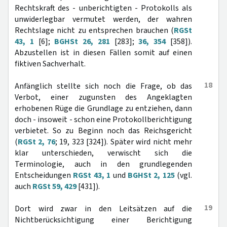
Rechtskraft des - unberichtigten - Protokolls als
unwiderlegbar vermutet werden, der wahren
Rechtslage nicht zu entsprechen brauchen (
RGSt
43, 1
[6];
BGHSt 26, 281
[283];
36, 354
[358]).
Abzustellen ist in diesen Fällen somit auf einen
fiktiven Sachverhalt.
18
Anfänglich stellte sich noch die Frage, ob das
Verbot, einer zugunsten des Angeklagten
erhobenen Rüge die Grundlage zu entziehen, dann
doch - insoweit - schon eine Protokollberichtigung
verbietet. So zu Beginn noch das Reichsgericht
(
RGSt 2, 76
; 19, 323 [324]). Später wird nicht mehr
klar unterschieden, verwischt sich die
Terminologie, auch in den grundlegenden
Entscheidungen
RGSt 43, 1
und
BGHSt 2, 125
(vgl.
auch
RGSt 59, 429
[431]).
19
Dort wird zwar in den Leitsätzen auf die
Nichtberücksichtigung einer Berichtigung