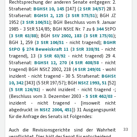
Rechtsprechung der anderen Senate entgegen: 2.
Strafsenat:
BGHSt 10, 145
[147] (
2 StR 34/57
) 28 3.
Strafsenat:
BGHSt 2, 125
(
3 StR 575/51
); BGH JZ
1952 (
3 StR 106/51
); BGH Beschluss vom 9. Januar
1985 - 3 StR 514/85; BGH NStE Nr. 7 zu §
344
StPO
(
3 StR 63/88
); BGH
StV 2002, 183
(
3 StR 175/01
);
BGH 1, 259 (
3 StR 106/51
- nicht tragend);
BGHR
StPO § 274 Beweiskraft 11
(
3 StR 338/91
- nicht
tragend), 13 (
3 StR 63/92
- nicht tragend) 29 4.
Strafsenat:
BGHSt 12, 270
(
4 StR 408/58
- nicht
tragend) BGH NStZ 2002, 218 (
4 StR 249/01
- wohl
inzident - nicht tragend - 30 5. Strafsenat:
BGHSt
10, 342
[343] (5 StR 197/57); BGH
NStZ 1993, 51
[52]
(
5 StR 126/92
) - wohl inzident - nicht tragend -;
(Beschluss vom 3. Dezember 2003 -
5 StR 462/03
-
inzident - nicht tragend - [insoweit nicht
abgedruckt in
NStZ 2004, 451
]) 31 Ausgangspunkt
für die Anfrage des Senats ist Folgendes:
33
Auch die Revisionsgerichte sind der Wahrheit
verpflichtet. Dies hält der Senat für entscheidend.