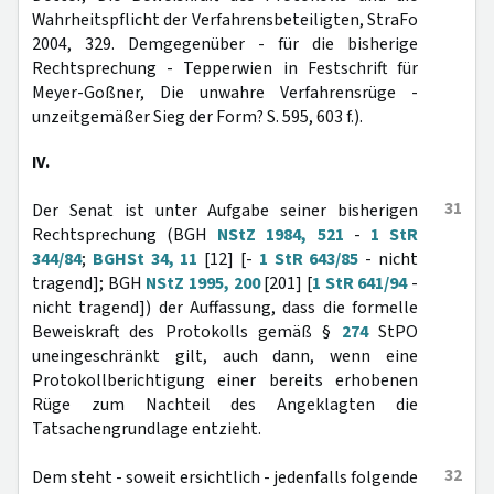
Wahrheitspflicht der Verfahrensbeteiligten, StraFo
2004, 329. Demgegenüber - für die bisherige
Rechtsprechung - Tepperwien in Festschrift für
Meyer-Goßner, Die unwahre Verfahrensrüge -
unzeitgemäßer Sieg der Form? S. 595, 603 f.).
IV.
31
Der Senat ist unter Aufgabe seiner bisherigen
Rechtsprechung (BGH
NStZ 1984, 521
-
1 StR
344/84
;
BGHSt 34, 11
[12] [-
1 StR 643/85
- nicht
tragend]; BGH
NStZ 1995, 200
[201] [
1 StR 641/94
-
nicht tragend]) der Auffassung, dass die formelle
Beweiskraft des Protokolls gemäß §
274
StPO
uneingeschränkt gilt, auch dann, wenn eine
Protokollberichtigung einer bereits erhobenen
Rüge zum Nachteil des Angeklagten die
Tatsachengrundlage entzieht.
32
Dem steht - soweit ersichtlich - jedenfalls folgende