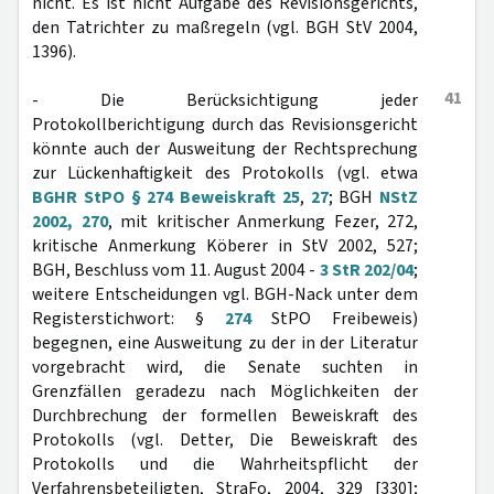
nicht. Es ist nicht Aufgabe des Revisionsgerichts,
den Tatrichter zu maßregeln (vgl. BGH StV 2004,
1396).
41
- Die Berücksichtigung jeder
Protokollberichtigung durch das Revisionsgericht
könnte auch der Ausweitung der Rechtsprechung
zur Lückenhaftigkeit des Protokolls (vgl. etwa
BGHR StPO § 274 Beweiskraft 25
,
27
; BGH
NStZ
2002, 270
, mit kritischer Anmerkung Fezer, 272,
kritische Anmerkung Köberer in StV 2002, 527;
BGH, Beschluss vom 11. August 2004 -
3 StR 202/04
;
weitere Entscheidungen vgl. BGH-Nack unter dem
Registerstichwort: §
274
StPO Freibeweis)
begegnen, eine Ausweitung zu der in der Literatur
vorgebracht wird, die Senate suchten in
Grenzfällen geradezu nach Möglichkeiten der
Durchbrechung der formellen Beweiskraft des
Protokolls (vgl. Detter, Die Beweiskraft des
Protokolls und die Wahrheitspflicht der
Verfahrensbeteiligten, StraFo, 2004, 329 [330];