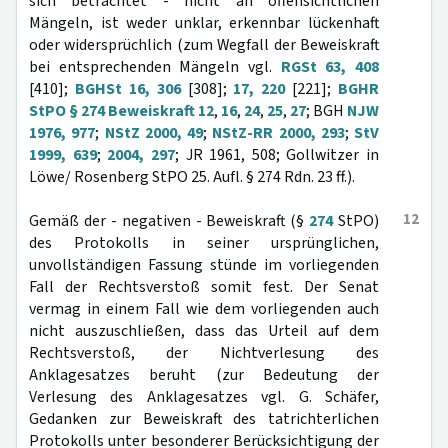
sich betrachtet - nicht an offensichtlichen
Mängeln, ist weder unklar, erkennbar lückenhaft
oder widersprüchlich (zum Wegfall der Beweiskraft
bei entsprechenden Mängeln vgl.
RGSt 63, 408
[410];
BGHSt 16, 306
[308];
17, 220
[221];
BGHR
StPO § 274 Beweiskraft 12
,
16
,
24
,
25
,
27
; BGH
NJW
1976, 977
;
NStZ 2000, 49
;
NStZ-RR 2000, 293
;
StV
1999, 639
;
2004, 297
; JR 1961, 508; Gollwitzer in
Löwe/ Rosenberg StPO 25. Aufl. § 274 Rdn. 23 ff.).
12
Gemäß der - negativen - Beweiskraft (§
274
StPO)
des Protokolls in seiner ursprünglichen,
unvollständigen Fassung stünde im vorliegenden
Fall der Rechtsverstoß somit fest. Der Senat
vermag in einem Fall wie dem vorliegenden auch
nicht auszuschließen, dass das Urteil auf dem
Rechtsverstoß, der Nichtverlesung des
Anklagesatzes beruht (zur Bedeutung der
Verlesung des Anklagesatzes vgl. G. Schäfer,
Gedanken zur Beweiskraft des tatrichterlichen
Protokolls unter besonderer Berücksichtigung der