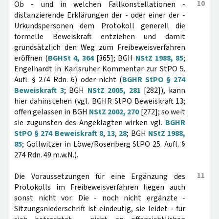
10
Ob - und in welchen Fallkonstellationen -
distanzierende Erklärungen der - oder einer der -
Urkundspersonen dem Protokoll generell die
formelle Beweiskraft entziehen und damit
grundsätzlich den Weg zum Freibeweisverfahren
eröffnen (
BGHSt 4, 364
[365]; BGH
NStZ 1988, 85
;
Engelhardt in Karlsruher Kommentar zur StPO 5.
Aufl. § 274 Rdn. 6) oder nicht (
BGHR StPO § 274
Beweiskraft 3
; BGH
NStZ 2005, 281
[282]), kann
hier dahinstehen (vgl. BGHR StPO Beweiskraft 13;
offen gelassen in BGH
NStZ 2002, 270
[272]; so weit
sie zugunsten des Angeklagten wirken vgl.
BGHR
StPO § 274 Beweiskraft 8
,
13
,
28
; BGH
NStZ 1988,
85
; Gollwitzer in Löwe/Rosenberg StPO 25. Aufl. §
274 Rdn. 49 m.w.N.).
11
Die Voraussetzungen für eine Ergänzung des
Protokolls im Freibeweisverfahren liegen auch
sonst nicht vor. Die - noch nicht ergänzte -
Sitzungsniederschrift ist eindeutig, sie leidet - für