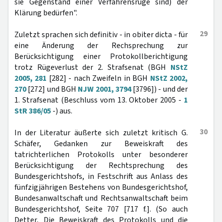
sie Gegenstand einer Verfahrensrüge sind) der
Klärung bedürfen".
29
Zuletzt sprachen sich definitiv - in obiter dicta - für
eine Änderung der Rechsprechung zur
Berücksichtigung einer Protokollberichtigung
trotz Rügeverlust der 2. Strafsenat (BGH
NStZ
2005, 281
[282] - nach Zweifeln in BGH
NStZ 2002,
270
[272] und BGH
NJW 2001, 3794
[3796]) - und der
1. Strafsenat (Beschluss vom 13. Oktober 2005 -
1
StR 386/05
-) aus.
30
In der Literatur äußerte sich zuletzt kritisch G.
Schäfer, Gedanken zur Beweiskraft des
tatrichterlichen Protokolls unter besonderer
Berücksichtigung der Rechtsprechung des
Bundesgerichtshofs, in Festschrift aus Anlass des
fünfzigjährigen Bestehens von Bundesgerichtshof,
Bundesanwaltschaft und Rechtsanwaltschaft beim
Bundesgerichtshof, Seite 707 [717 f.]. (So auch
Detter, Die Beweiskraft des Protokolls und die