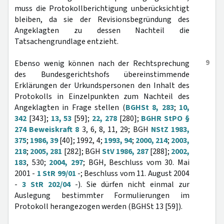
muss die Protokollberichtigung unberücksichtigt
bleiben, da sie der Revisionsbegründung des
Angeklagten zu dessen Nachteil die
Tatsachengrundlage entzieht.
9
Ebenso wenig können nach der Rechtsprechung
des Bundesgerichtshofs übereinstimmende
Erklärungen der Urkundspersonen den Inhalt des
Protokolls in Einzelpunkten zum Nachteil des
Angeklagten in Frage stellen (
BGHSt 8, 283
;
10,
342
[343];
13, 53
[59];
22, 278
[280];
BGHR StPO §
274 Beweiskraft 8
3, 6, 8, 11, 29; BGH
NStZ 1983,
375
;
1986, 39
[40]; 1992, 4;
1993, 94
;
2000, 214
;
2003,
218
;
2005, 281
[282]; BGH
StV 1986, 287
[288];
2002,
183
, 530;
2004, 297
; BGH, Beschluss vom 30. Mai
2001 -
1 StR 99/01
-; Beschluss vom 11. August 2004
-
3 StR 202/04
-). Sie dürfen nicht einmal zur
Auslegung bestimmter Formulierungen im
Protokoll herangezogen werden (BGHSt 13 [59]).