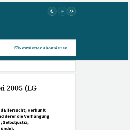
A-
A+
Newsletter abonnieren
ai 2005 (LG
d Eifersucht; Herkunft
d derer die Verhängung
 Selbstjustiz;
ründe).