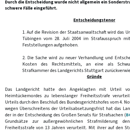
Durch die Entscheidung wurde nicht allgemein ein Sonderst
schwere Fälle eingeführt.
Entscheidungstenor
1. Auf die Revision der Staatsanwaltschaft wird das U
Tübingen vom 28. Juli 2004 im Strafausspruch mi
Feststellungen aufgehoben.
2. Die Sache wird zu neuer Verhandlung und Entsche
Kosten des Rechtsmittels, an eine als Schwur
Strafkammer des Landgerichts Stuttgart zurückverwie
Gründe
Das Landgericht hatte den Angeklagten mit Urteil v
Heimtückemordes zu lebenslanger Freiheitsstrafe verurtei
Urteils durch den Beschluß des Bundesgerichtshofes vom 4. N
wegen Überschreitens der Urteilsabsetzungsfrist hat das L
der in der Entscheidung des Großen Senats für Strafsachen (
B
Grundsätze zur außergewöhnlichen Strafmilderung de
Freiheitsstrafe von 13 Jahren verurteilt. Mit ihrer auf den 