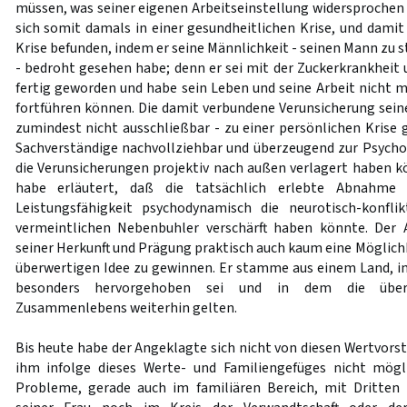
müssen, was seiner eigenen Arbeitseinstellung widersprochen
sich somit damals in einer gesundheitlichen Krise, und damit
Krise befunden, indem er seine Männlichkeit - seinen Mann zu 
- bedroht gesehen habe; denn er sei mit der Zuckerkrankheit 
fertig geworden und habe sein Leben und seine Arbeit nicht m
fortführen können. Die damit verbundene Verunsicherung sein
zumindest nicht ausschließbar - zu einer persönlichen Krise ge
Sachverständige nachvollziehbar und überzeugend zur Psych
die Verunsicherungen projektiv nach außen verlagert haben k
habe erläutert, daß die tatsächlich erlebte Abnahme
Leistungsfähigkeit psychodynamisch die neurotisch-konflik
vermeintlichen Nebenbuhler verschärft haben könnte. Der
seiner Herkunft und Prägung praktisch auch kaum eine Möglich
überwertigen Idee zu gewinnen. Er stamme aus einem Land, i
besonders hervorgehoben sei und in dem die übe
Zusammenlebens weiterhin gelten.
Bis heute habe der Angeklagte sich nicht von diesen Wertvorste
ihm infolge dieses Werte- und Familiengefüges nicht mögli
Probleme, gerade auch im familiären Bereich, mit Dritten