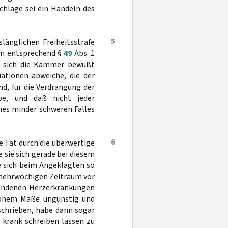
achlage sei ein Handeln des
5
länglichen Freiheitsstrafe
em entsprechend §
49
Abs. 1
i sich die Kammer bewußt
ationen abweiche, die der
nd, für die Verdrängung der
e, und daß nicht jeder
es minder schweren Falles
6
Tat durch die überwertige
e sie sich gerade bei diesem
e sich beim Angeklagten so
m mehrwöchigen Zeitraum vor
handenen Herzerkrankungen
 hohem Maße ungünstig und
schrieben, habe dann sogar
 krank schreiben lassen zu