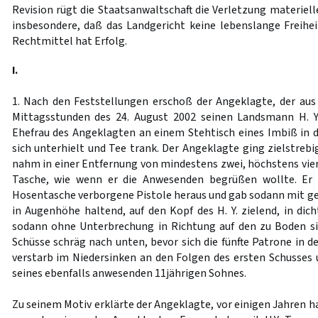
Revision rügt die Staatsanwaltschaft die Verletzung materiel
insbesondere, daß das Landgericht keine lebenslange Freihei
Rechtmittel hat Erfolg.
I.
1. Nach den Feststellungen erschoß der Angeklagte, der au
Mittagsstunden des 24. August 2002 seinen Landsmann H. Y
Ehefrau des Angeklagten an einem Stehtisch eines Imbiß in d
sich unterhielt und Tee trank. Der Angeklagte ging zielstrebi
nahm in einer Entfernung von mindestens zwei, höchstens vier
Tasche, wie wenn er die Anwesenden begrüßen wollte. Er 
Hosentasche verborgene Pistole heraus und gab sodann mit ge
in Augenhöhe haltend, auf den Kopf des H. Y. zielend, in dic
sodann ohne Unterbrechung in Richtung auf den zu Boden si
Schüsse schräg nach unten, bevor sich die fünfte Patrone in de
verstarb im Niedersinken an den Folgen des ersten Schusses
seines ebenfalls anwesenden 11jährigen Sohnes.
Zu seinem Motiv erklärte der Angeklagte, vor einigen Jahren 