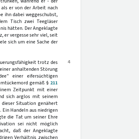
etrunken, während er - der
 als er von der Arbeit nach
be ihn dabei weggeschubst,
dem Tisch zwei Teegläser
ältnis hätten. Der Angeklagte
 er vergesse sehr viel, seit
dele sich um eine Sache der
4
uerungsfähigkeit trotz des
 einer anhaltenden Störung
ee" einer eifersüchtigen
 Heimtückemord gemäß §
211
einem Zeitpunkt mit einer
und sich arglos mit seinem
dieser Situation genähert
. Ein Handeln aus niedrigen
gte die Tat um seiner Ehre
ivation sei nicht möglich
racht, daß der Angeklagte
drigen Verhältnis zwischen