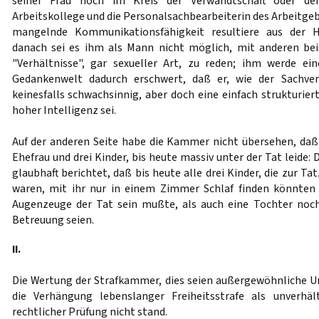
seiner Frau noch im Kreis der Verwandtschaft oder der
Arbeitskollege und die Personalsachbearbeiterin des Arbeitgeb
mangelnde Kommunikationsfähigkeit resultiere aus der H
danach sei es ihm als Mann nicht möglich, mit anderen bei
"Verhältnisse", gar sexueller Art, zu reden; ihm werde ei
Gedankenwelt dadurch erschwert, daß er, wie der Sachver
keinesfalls schwachsinnig, aber doch eine einfach strukturier
hoher Intelligenz sei.
Auf der anderen Seite habe die Kammer nicht übersehen, daß d
Ehefrau und drei Kinder, bis heute massiv unter der Tat leide:
glaubhaft berichtet, daß bis heute alle drei Kinder, die zur Tat
waren, mit ihr nur in einem Zimmer Schlaf finden könnten
Augenzeuge der Tat sein mußte, als auch eine Tochter noch
Betreuung seien.
II.
Die Wertung der Strafkammer, dies seien außergewöhnliche 
die Verhängung lebenslanger Freiheitsstrafe als unverhäl
rechtlicher Prüfung nicht stand.