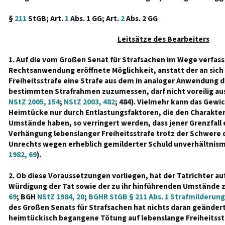
§
211
StGB; Art.
1
Abs. 1 GG; Art.
2
Abs. 2 GG
Leitsätze des Bearbeiters
1. Auf die vom Großen Senat für Strafsachen im Wege verfa
Rechtsanwendung eröffnete Möglichkeit, anstatt der an sich
Freiheitsstrafe eine Strafe aus dem in analoger Anwendung 
bestimmten Strafrahmen zuzumessen, darf nicht voreilig a
NStZ 2005, 154
;
NStZ 2003, 482
; 484). Vielmehr kann das Gew
Heimtücke nur durch Entlastungsfaktoren, die den Charakte
Umstände haben, so verringert werden, dass jener Grenzfall e
Verhängung lebenslanger Freiheitsstrafe trotz der Schwere
Unrechts wegen erheblich gemilderter Schuld unverhältnism
1982, 69
).
2. Ob diese Voraussetzungen vorliegen, hat der Tatrichter 
Würdigung der Tat sowie der zu ihr hinführenden Umstände 
69
; BGH
NStZ 1984, 20
;
BGHR StGB § 211 Abs. 1 Strafmilderung
des Großen Senats für Strafsachen hat nichts daran geändert,
heimtückisch begangene Tötung auf lebenslange Freiheitsstr