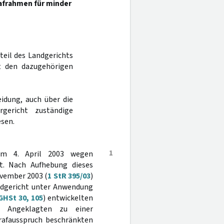
rafrahmen für minder
rteil des Landgerichts
t den dazugehörigen
idung, auch über die
gericht zuständige
sen.
1
om 4. April 2003 wegen
lt. Nach Aufhebung dieses
ovember 2003 (
1 StR 395/03
)
andgericht unter Anwendung
GHSt 30, 105
) entwickelten
n Angeklagten zu einer
Strafausspruch beschränkten