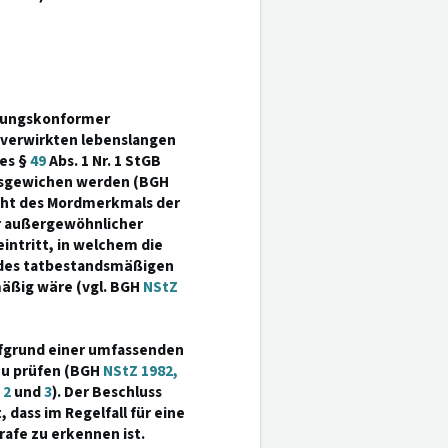
ssungskonformer
 verwirkten lebenslangen
des §
49
Abs. 1 Nr. 1 StGB
usgewichen werden (BGH
icht des Mordmerkmals der
r außergewöhnlicher
intritt, in welchem die
 des tatbestandsmäßigen
äßig wäre (vgl. BGH
NStZ
aufgrund einer umfassenden
zu prüfen (BGH
NStZ 1982,
 2
und
3
). Der Beschluss
 dass im Regelfall für eine
afe zu erkennen ist.