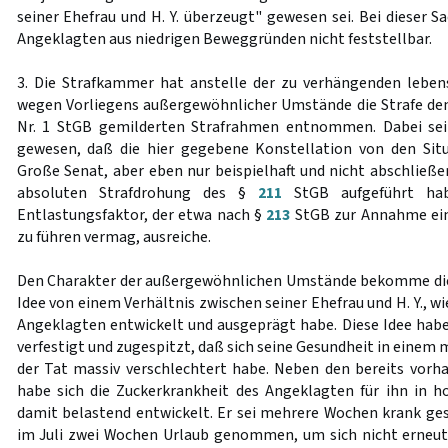
seiner Ehefrau und H. Y. überzeugt" gewesen sei. Bei dieser S
Angeklagten aus niedrigen Beweggründen nicht feststellbar.
3. Die Strafkammer hat anstelle der zu verhängenden lebens
wegen Vorliegens außergewöhnlicher Umstände die Strafe d
Nr. 1 StGB gemilderten Strafrahmen entnommen. Dabei se
gewesen, daß die hier gegebene Konstellation von den Situ
Große Senat, aber eben nur beispielhaft und nicht abschließe
absoluten Strafdrohung des §
211
StGB aufgeführt hab
Entlastungsfaktor, der etwa nach §
213
StGB zur Annahme ein
zu führen vermag, ausreiche.
Den Charakter der außergewöhnlichen Umstände bekomme die 
Idee von einem Verhältnis zwischen seiner Ehefrau und H. Y., wi
Angeklagten entwickelt und ausgeprägt habe. Diese Idee hab
verfestigt und zugespitzt, daß sich seine Gesundheit in eine
der Tat massiv verschlechtert habe. Neben den bereits vor
habe sich die Zuckerkrankheit des Angeklagten für ihn in
damit belastend entwickelt. Er sei mehrere Wochen krank ge
im Juli zwei Wochen Urlaub genommen, um sich nicht erneut