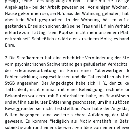
gesagt, seine - des Angeklagten Frau - habe mit H.Y. Tee g
Angeklagte - bei der Arbeit gewesen sei. Vor einigen Wochen,
Hause gekommen sei, sei H. Y. aus der Wohnung gelaufen, ha
aber kein Wort gesprochen. In der Wohnung hätten auf 
gestanden. Er sei sich sicher, daß seine Frau und H. Y. ein Verh
erklärte zum Tattag, "sein Kopf sei nicht mehr an seinem Platz,
er krank sei". Schließlich erklärte er zu seinem Motiv, es han
Ehre.
2. Die Strafkammer hat eine erhebliche Verminderung der Ste
vom psychiatrischen Sachverständigen geäußerten Verdachts
der Erlebnisverarbeitung in Form einer "überwertigen Id
Fehlentwicklung ausgeschlossen und die Tat rechtlich als
StGB angesehen. Der Angeklagte habe sich H. Y., der zu k
Tätlichkeit, nicht einmal mit einer Beleidigung, rechnete 
Bekannten vor dem Imbiß unterhalten habe, im Bewußtsein 
und auf ihn aus kurzer Entfernung geschossen, um ihn zu töten
Beweggründen sei nicht feststellbar. Zwar habe der Angekla
Willen begangen, eine weitere sichere Aufklärung der Mot
gewesen. Es komme "lediglich als Motiv ernsthaft in Bet
subjektiv aufgrund einer überwertigen Idee von einem ehewi