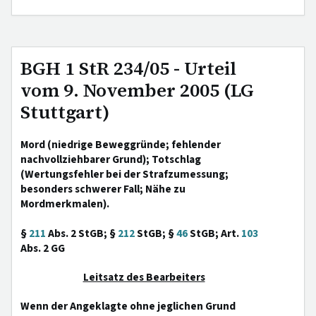
BGH 1 StR 234/05 - Urteil
vom 9. November 2005 (LG
Stuttgart)
Mord (niedrige Beweggründe; fehlender
nachvollziehbarer Grund); Totschlag
(Wertungsfehler bei der Strafzumessung;
besonders schwerer Fall; Nähe zu
Mordmerkmalen).
§
211
Abs. 2 StGB; §
212
StGB; §
46
StGB; Art.
103
Abs. 2 GG
Leitsatz des Bearbeiters
Wenn der Angeklagte ohne jeglichen Grund