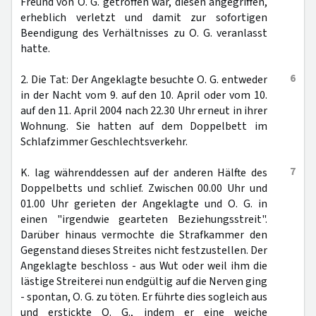
Freund von O. G. getroffen war, diesen angegriffen,
erheblich verletzt und damit zur sofortigen
Beendigung des Verhältnisses zu O. G. veranlasst
hatte.
6
2. Die Tat: Der Angeklagte besuchte O. G. entweder
in der Nacht vom 9. auf den 10. April oder vom 10.
auf den 11. April 2004 nach 22.30 Uhr erneut in ihrer
Wohnung. Sie hatten auf dem Doppelbett im
Schlafzimmer Geschlechtsverkehr.
7
K. lag währenddessen auf der anderen Hälfte des
Doppelbetts und schlief. Zwischen 00.00 Uhr und
01.00 Uhr gerieten der Angeklagte und O. G. in
einen "irgendwie gearteten Beziehungsstreit".
Darüber hinaus vermochte die Strafkammer den
Gegenstand dieses Streites nicht festzustellen. Der
Angeklagte beschloss - aus Wut oder weil ihm die
lästige Streiterei nun endgültig auf die Nerven ging
- spontan, O. G. zu töten. Er führte dies sogleich aus
und erstickte O. G., indem er eine weiche