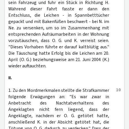
sein Fahrzeug und fuhr ein Stück in Richtung H.
Während dieser Fahrt fasste er dann den
Entschluss, die Leichen - in Spannbetttücher
gepackt und mit Bakenfüßen beschwert - bei N. im
Ne. zu versenken, um so im Zusammenhang mit
entsprechenden Aufräumarbeiten in der Wohnung
vorzutäuschen, dass O. G. und K. verreist seien.
"Dieses Vorhaben führte er darauf kaltblütig aus."
Die Täuschung hatte Erfolg bis die Leichen am 20.
April (O. G.) beziehungsweise am 21. Juni 2004 (K.)
wieder auftauchten.
II.
10
1. Zu den Mordmerkmalen stellte die Strafkammer
folgende Erwägungen an: "Es war zwar in
Anbetracht des Nachtatverhaltens des
Angeklagten nicht fern liegend, dass der
Angeklagte, nachdem er O. G. getötet hatte,
anschließend K. in der Absicht getötet hat, die
Tötung von O. G. dadurch zu verdecken." Dass der