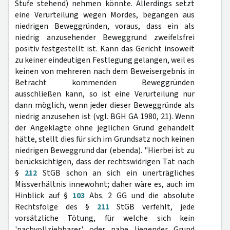
Stufe stehend) nehmen könnte. Allerdings setzt
eine Verurteilung wegen Mordes, begangen aus
niedrigen Beweggründen, voraus, dass ein als
niedrig anzusehender Beweggrund zweifelsfrei
positiv festgestellt ist. Kann das Gericht insoweit
zu keiner eindeutigen Festlegung gelangen, weil es
keinen von mehreren nach dem Beweisergebnis in
Betracht kommenden Beweggründen
ausschließen kann, so ist eine Verurteilung nur
dann möglich, wenn jeder dieser Beweggründe als
niedrig anzusehen ist (vgl. BGH GA 1980, 21). Wenn
der Angeklagte ohne jeglichen Grund gehandelt
hätte, stellt dies für sich im Grundsatz noch keinen
niedrigen Beweggrund dar (ebenda). "Hierbei ist zu
berücksichtigen, dass der rechtswidrigen Tat nach
§
212
StGB schon an sich ein unerträgliches
Missverhältnis innewohnt; daher wäre es, auch im
Hinblick auf §
103
Abs. 2 GG und die absolute
Rechtsfolge des §
211
StGB verfehlt, jede
vorsätzliche Tötung, für welche sich kein
'nachvollziehbarer' oder nahe liegender Grund