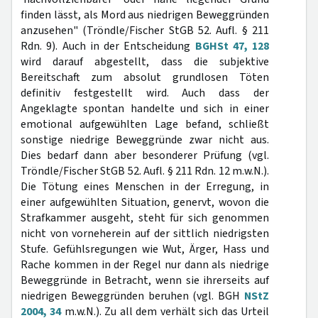
finden lässt, als Mord aus niedrigen Beweggründen
anzusehen" (Tröndle/Fischer StGB 52. Aufl. § 211
Rdn. 9). Auch in der Entscheidung
BGHSt 47, 128
wird darauf abgestellt, dass die subjektive
Bereitschaft zum absolut grundlosen Töten
definitiv festgestellt wird. Auch dass der
Angeklagte spontan handelte und sich in einer
emotional aufgewühlten Lage befand, schließt
sonstige niedrige Beweggründe zwar nicht aus.
Dies bedarf dann aber besonderer Prüfung (vgl.
Tröndle/Fischer StGB 52. Aufl. § 211 Rdn. 12 m.w.N.).
Die Tötung eines Menschen in der Erregung, in
einer aufgewühlten Situation, genervt, wovon die
Strafkammer ausgeht, steht für sich genommen
nicht von vorneherein auf der sittlich niedrigsten
Stufe. Gefühlsregungen wie Wut, Ärger, Hass und
Rache kommen in der Regel nur dann als niedrige
Beweggründe in Betracht, wenn sie ihrerseits auf
niedrigen Beweggründen beruhen (vgl. BGH
NStZ
2004, 34
m.w.N.). Zu all dem verhält sich das Urteil