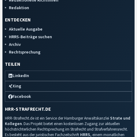
Redaktionelle Richtlinien
Redaktion
ENTDECKEN
Aktuelle Ausgabe
HRRS-Beiträge suchen
Archiv
Rechtsprechung
TEILEN
LinkedIn
Xing
Facebook
HRR-STRAFRECHT.DE
HRR-Strafrecht.de ist ein Service der Hamburger Anwaltskanzlei
Strate und
Kollegen
. Das Projekt bietet einen kostenlosen Zugang zur aktuellen
höchstrichterlichen Rechtsprechung im Strafrecht und Strafverfahrensrecht.
Es besteht aus der juristischen Fachzeitschrift
HRRS
, einem monatlichen