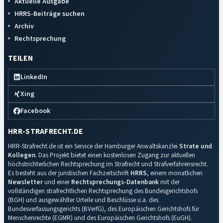
Aktuelle Ausgabe
HRRS-Beiträge suchen
Archiv
Rechtsprechung
TEILEN
LinkedIn
Xing
Facebook
HRR-STRAFRECHT.DE
HRR-Strafrecht.de ist ein Service der Hamburger Anwaltskanzlei
Strate und
Kollegen
. Das Projekt bietet einen kostenlosen Zugang zur aktuellen
höchstrichterlichen Rechtsprechung im Strafrecht und Strafverfahrensrecht.
Es besteht aus der juristischen Fachzeitschrift
HRRS
, einem monatlichen
Newsletter
und einer
Rechtsprechungs-Datenbank
mit der
vollständigen strafrechtlichen Rechtsprechung des Bundesgerichtshofs
(BGH) und ausgewählter Urteile und Beschlüsse u.a. des
Bundesverfassungsgerichts (BVerfG), des Europäischen Gerichtshofs für
Menschenrechte (EGMR) und des Europäischen Gerichtshofs (EuGH).