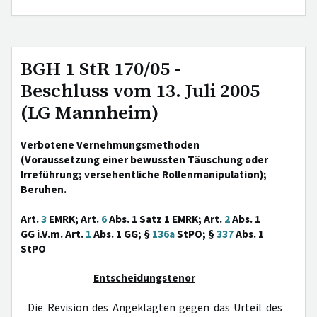
BGH 1 StR 170/05 -
Beschluss vom 13. Juli 2005
(LG Mannheim)
Verbotene Vernehmungsmethoden
(Voraussetzung einer bewussten Täuschung oder
Irreführung; versehentliche Rollenmanipulation);
Beruhen.
Art.
3
EMRK; Art.
6
Abs. 1 Satz 1 EMRK; Art.
2
Abs. 1
GG i.V.m. Art.
1
Abs. 1 GG; §
136a
StPO; §
337
Abs. 1
StPO
Entscheidungstenor
Die Revision des Angeklagten gegen das Urteil des