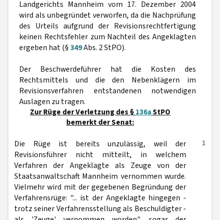
Landgerichts Mannheim vom 17. Dezember 2004
wird als unbegründet verworfen, da die Nachprüfung
des Urteils aufgrund der Revisionsrechtfertigung
keinen Rechtsfehler zum Nachteil des Angeklagten
ergeben hat (§
349
Abs. 2 StPO).
Der Beschwerdeführer hat die Kosten des
Rechtsmittels und die den Nebenklägern im
Revisionsverfahren entstandenen notwendigen
Auslagen zu tragen.
Zur Rüge der Verletzung des §
136a
StPO
bemerkt der Senat:
1
Die Rüge ist bereits unzulässig, weil der
Revisionsführer nicht mitteilt, in welchem
Verfahren der Angeklagte als Zeuge von der
Staatsanwaltschaft Mannheim vernommen wurde.
Vielmehr wird mit der gegebenen Begründung der
Verfahrensrüge: "... ist der Angeklagte hingegen -
trotz seiner Verfahrensstellung als Beschuldigter -
als 'Zeuge' vernommen worden", sogar der