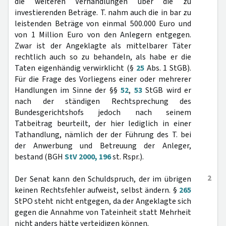
die weiteren Verhandlungen über die zu
investierenden Beträge. T. nahm auch die in bar zu
leistenden Beträge von einmal 500.000 Euro und
von 1 Million Euro von den Anlegern entgegen.
Zwar ist der Angeklagte als mittelbarer Täter
rechtlich auch so zu behandeln, als habe er die
Taten eigenhändig verwirklicht (§
25
Abs. 1 StGB).
Für die Frage des Vorliegens einer oder mehrerer
Handlungen im Sinne der §§
52
,
53
StGB wird er
nach der ständigen Rechtsprechung des
Bundesgerichtshofs jedoch nach seinem
Tatbeitrag beurteilt, der hier lediglich in einer
Tathandlung, nämlich der der Führung des T. bei
der Anwerbung und Betreuung der Anleger,
bestand (BGH
StV 2000, 196
st. Rspr.).
2
Der Senat kann den Schuldspruch, der im übrigen
keinen Rechtsfehler aufweist, selbst ändern. §
265
StPO steht nicht entgegen, da der Angeklagte sich
gegen die Annahme von Tateinheit statt Mehrheit
nicht anders hätte verteidigen können.