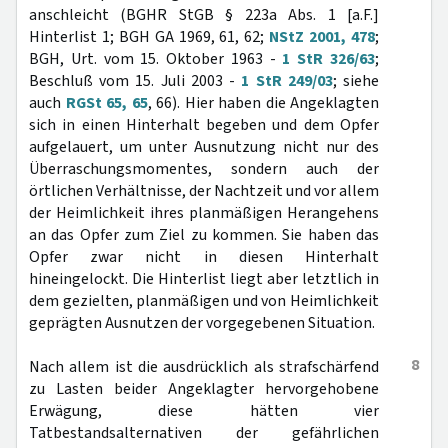
anschleicht (BGHR StGB § 223a Abs. 1 [a.F.]
Hinterlist 1; BGH GA 1969, 61, 62;
NStZ 2001, 478
;
BGH, Urt. vom 15. Oktober 1963 -
1 StR 326/63
;
Beschluß vom 15. Juli 2003 -
1 StR 249/03
; siehe
auch
RGSt 65, 65
, 66). Hier haben die Angeklagten
sich in einen Hinterhalt begeben und dem Opfer
aufgelauert, um unter Ausnutzung nicht nur des
Überraschungsmomentes, sondern auch der
örtlichen Verhältnisse, der Nachtzeit und vor allem
der Heimlichkeit ihres planmäßigen Herangehens
an das Opfer zum Ziel zu kommen. Sie haben das
Opfer zwar nicht in diesen Hinterhalt
hineingelockt. Die Hinterlist liegt aber letztlich in
dem gezielten, planmäßigen und von Heimlichkeit
geprägten Ausnutzen der vorgegebenen Situation.
8
Nach allem ist die ausdrücklich als strafschärfend
zu Lasten beider Angeklagter hervorgehobene
Erwägung, diese hätten vier
Tatbestandsalternativen der gefährlichen