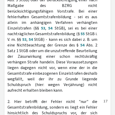
Abs. 3 StGB) oder der Berücksichtigung einer nach
Maßgabe des BZRG nicht
berücksichtigungsfähigen Vorstrafe. Bei einer
fehlerhaften Gesamtstrafenbildung - sei es aus
allein im anhängigen Verfahren verhängten
Einzelstrafen (§§
53
,
54
StGB), sei es bei einer
nachträglichen Gesamtstrafenbildung (§
55
StGB i.
V. m. §§
53
,
54
StGB) - kann es sich dabei z. B. um
eine Nichtbeachtung der Grenze des §
54
Abs. 2
Satz 1 StGB oder um die unzutreffende Beurteilung
der Zäsurwirkung einer schon rechtskräftig
verhängen Strafe handeln. Diese Voraussetzungen
liegen dagegen nicht vor, wenn eine der in die
Gesamtstrafe einbezogenen Einzelstrafen deshalb
wegfällt, weil der ihr zu Grunde liegende
Schuldspruch (hier: wegen Verjährung) nicht
aufrecht erhalten bleiben kann.
17
2. Hier betrifft der Fehler nicht "nur" die
Gesamtstrafenbildung, sondern es liegt ein Fehler
hinsichtlich des Schuldspruchs vor, der sich