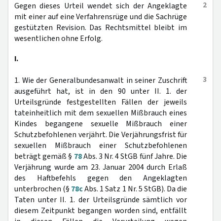
2
Gegen dieses Urteil wendet sich der Angeklagte
mit einer auf eine Verfahrensrüge und die Sachrüge
gestützten Revision. Das Rechtsmittel bleibt im
wesentlichen ohne Erfolg.
I.
3
1. Wie der Generalbundesanwalt in seiner Zuschrift
ausgeführt hat, ist in den 90 unter II. 1. der
Urteilsgründe festgestellten Fällen der jeweils
tateinheitlich mit dem sexuellen Mißbrauch eines
Kindes begangene sexuelle Mißbrauch einer
Schutzbefohlenen verjährt. Die Verjährungsfrist für
sexuellen Mißbrauch einer Schutzbefohlenen
beträgt gemäß §
78
Abs. 3 Nr. 4 StGB fünf Jahre. Die
Verjährung wurde am 23. Januar 2004 durch Erlaß
des Haftbefehls gegen den Angeklagten
unterbrochen (§
78c
Abs. 1 Satz 1 Nr. 5 StGB). Da die
Taten unter II. 1. der Urteilsgründe sämtlich vor
diesem Zeitpunkt begangen worden sind, entfällt