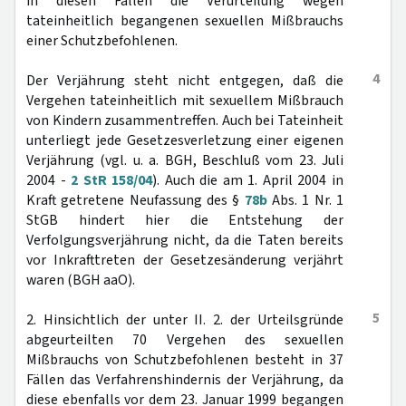
in diesen Fällen die Verurteilung wegen
tateinheitlich begangenen sexuellen Mißbrauchs
einer Schutzbefohlenen.
4
Der Verjährung steht nicht entgegen, daß die
Vergehen tateinheitlich mit sexuellem Mißbrauch
von Kindern zusammentreffen. Auch bei Tateinheit
unterliegt jede Gesetzesverletzung einer eigenen
Verjährung (vgl. u. a. BGH, Beschluß vom 23. Juli
2004 -
2 StR 158/04
). Auch die am 1. April 2004 in
Kraft getretene Neufassung des §
78b
Abs. 1 Nr. 1
StGB hindert hier die Entstehung der
Verfolgungsverjährung nicht, da die Taten bereits
vor Inkrafttreten der Gesetzesänderung verjährt
waren (BGH aaO).
5
2. Hinsichtlich der unter II. 2. der Urteilsgründe
abgeurteilten 70 Vergehen des sexuellen
Mißbrauchs von Schutzbefohlenen besteht in 37
Fällen das Verfahrenshindernis der Verjährung, da
diese ebenfalls vor dem 23. Januar 1999 begangen