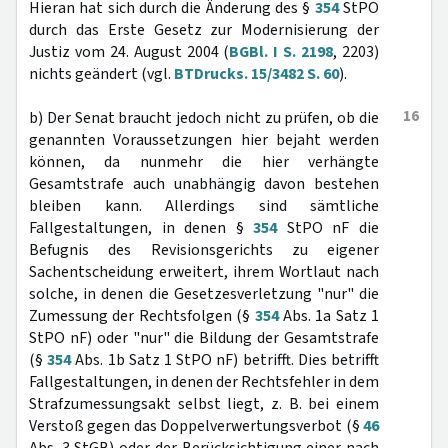
Hieran hat sich durch die Änderung des §
354
StPO
durch das Erste Gesetz zur Modernisierung der
Justiz vom 24. August 2004 (
BGBl. I S. 2198
, 2203)
nichts geändert (vgl.
BTDrucks. 15/3482 S. 60
).
16
b) Der Senat braucht jedoch nicht zu prüfen, ob die
genannten Voraussetzungen hier bejaht werden
können, da nunmehr die hier verhängte
Gesamtstrafe auch unabhängig davon bestehen
bleiben kann. Allerdings sind sämtliche
Fallgestaltungen, in denen §
354
StPO nF die
Befugnis des Revisionsgerichts zu eigener
Sachentscheidung erweitert, ihrem Wortlaut nach
solche, in denen die Gesetzesverletzung "nur" die
Zumessung der Rechtsfolgen (§
354
Abs. 1a Satz 1
StPO nF) oder "nur" die Bildung der Gesamtstrafe
(§
354
Abs. 1b Satz 1 StPO nF) betrifft. Dies betrifft
Fallgestaltungen, in denen der Rechtsfehler in dem
Strafzumessungsakt selbst liegt, z. B. bei einem
Verstoß gegen das Doppelverwertungsverbot (§
46