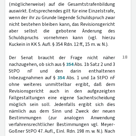
(möglicherweise) auf die Gesamtstrafenbildung
auswirkt. Entsprechendes gilt für eine Einzelstrafe,
wenn der ihr zu Grunde liegende Schuldspruch zwar
nicht bestehen bleiben kann, das Revisionsgericht
aber selbst die gebotene Änderung des
Schuldspruchs vornehmen kann (vgl. hierzu
Kuckein in KK 5. Aufl. § 354 Rdn. 12 ff., 15 m. w. N.).
18
Der Senat braucht der Frage nicht näher
nachzugehen, ob sich aus §
354
Abs. 1b Satz 2 und 3
StPO nF und den darin enthaltenen
Inbezugnahmen auf §
354
Abs. 1 und 1a StPO nF
ohne weiteres unmittelbar ergibt, daß dem
Revisionsgericht auch in den aufgezeigten
Fallgestaltungen eine eigene Sachentscheidung
möglich sein soll. Jedenfalls ergibt sich dies
nämlich aus dem Sinn und Zweck der neuen
Bestimmungen (zur analogen Anwendung
verfahrensrechtlicher Bestimmungen vgl. Meyer-
Goßner StPO 47. Aufl., Einl. Rdn. 198 m. w. N.). Nach