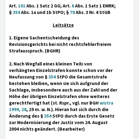
Art.
101
Abs. 1 Satz 2 GG; Art.
6
Abs. 1 Satz 1 EMRK;
§
354
Abs. 1a und 1b StPO; §
78
Abs. 3 Nr. 4 StGB
Leitsätze
1. Eigene Sachentscheidung des
Revisionsgerichts bei nicht rechtsfehlerfreiem
Strafausspruch. (BGHR)
2. Nach Wegfall eines kleinen Teils von
verhängten Einzelstrafen konnte schon vor der
Neufassung von §
354
StPO die Gesamtstrafe
bestehen bleiben, wenn sie sich aufgrund der
Sachlage, insbesondere auch aus der Zahl und der
Höhe der übrigen Einzelstrafen ohne weiteres
gerechtfertigt hat (st. Rspr., vgl. nur BGH
wistra
1999, 28
, 29 m. w. N.). Hieran hat sich durch die
Änderung des §
354
StPO durch das Erste Gesetz
zur Modernisierung der Justiz vom 24. August
2004 nichts geändert. (Bearbeiter)