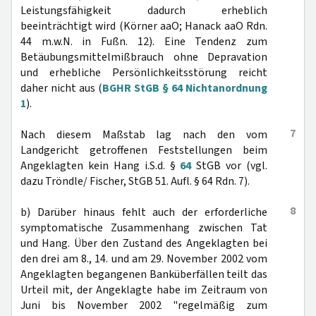
Leistungsfähigkeit dadurch erheblich
beeinträchtigt wird (Körner aaO; Hanack aaO Rdn.
44 m.w.N. in Fußn. 12). Eine Tendenz zum
Betäubungsmittelmißbrauch ohne Depravation
und erhebliche Persönlichkeitsstörung reicht
daher nicht aus (
BGHR StGB § 64 Nichtanordnung
1
).
7
Nach diesem Maßstab lag nach den vom
Landgericht getroffenen Feststellungen beim
Angeklagten kein Hang i.S.d. §
64
StGB vor (vgl.
dazu Tröndle/ Fischer, StGB 51. Aufl. § 64 Rdn. 7).
8
b) Darüber hinaus fehlt auch der erforderliche
symptomatische Zusammenhang zwischen Tat
und Hang. Über den Zustand des Angeklagten bei
den drei am 8., 14. und am 29. November 2002 vom
Angeklagten begangenen Banküberfällen teilt das
Urteil mit, der Angeklagte habe im Zeitraum von
Juni bis November 2002 "regelmäßig zum