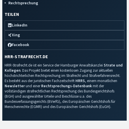
Rechtsprechung
TEILEN
LinkedIn
Xing
Facebook
HRR-STRAFRECHT.DE
HRR-Strafrecht.de ist ein Service der Hamburger Anwaltskanzlei
Strate und
Kollegen
. Das Projekt bietet einen kostenlosen Zugang zur aktuellen
höchstrichterlichen Rechtsprechung im Strafrecht und Strafverfahrensrecht.
Es besteht aus der juristischen Fachzeitschrift
HRRS
, einem monatlichen
Newsletter
und einer
Rechtsprechungs-Datenbank
mit der
vollständigen strafrechtlichen Rechtsprechung des Bundesgerichtshofs
(BGH) und ausgewählter Urteile und Beschlüsse u.a. des
Bundesverfassungsgerichts (BVerfG), des Europäischen Gerichtshofs für
Menschenrechte (EGMR) und des Europäischen Gerichtshofs (EuGH).
Impressum
·
Datenschutz