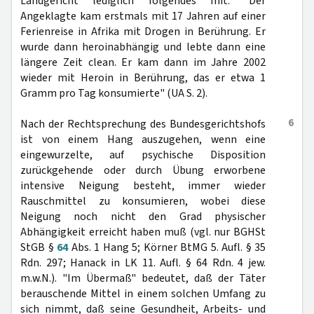
Landgericht lediglich folgendes mit: "Der
Angeklagte kam erstmals mit 17 Jahren auf einer
Ferienreise in Afrika mit Drogen in Berührung. Er
wurde dann heroinabhängig und lebte dann eine
längere Zeit clean. Er kam dann im Jahre 2002
wieder mit Heroin in Berührung, das er etwa 1
Gramm pro Tag konsumierte" (UA S. 2).
6
Nach der Rechtsprechung des Bundesgerichtshofs
ist von einem Hang auszugehen, wenn eine
eingewurzelte, auf psychische Disposition
zurückgehende oder durch Übung erworbene
intensive Neigung besteht, immer wieder
Rauschmittel zu konsumieren, wobei diese
Neigung noch nicht den Grad physischer
Abhängigkeit erreicht haben muß (vgl. nur BGHSt
StGB §
64
Abs. 1 Hang 5; Körner BtMG 5. Aufl. § 35
Rdn. 297; Hanack in LK 11. Aufl. § 64 Rdn. 4 jew.
m.w.N.). "Im Übermaß" bedeutet, daß der Täter
berauschende Mittel in einem solchen Umfang zu
sich nimmt, daß seine Gesundheit, Arbeits- und