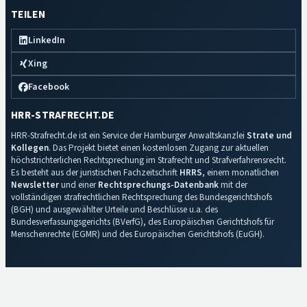
TEILEN
LinkedIn
Xing
Facebook
HRR-STRAFRECHT.DE
HRR-Strafrecht.de ist ein Service der Hamburger Anwaltskanzlei
Strate und
Kollegen
. Das Projekt bietet einen kostenlosen Zugang zur aktuellen
höchstrichterlichen Rechtsprechung im Strafrecht und Strafverfahrensrecht.
Es besteht aus der juristischen Fachzeitschrift
HRRS
, einem monatlichen
Newsletter
und einer
Rechtsprechungs-Datenbank
mit der
vollständigen strafrechtlichen Rechtsprechung des Bundesgerichtshofs
(BGH) und ausgewählter Urteile und Beschlüsse u.a. des
Bundesverfassungsgerichts (BVerfG), des Europäischen Gerichtshofs für
Menschenrechte (EGMR) und des Europäischen Gerichtshofs (EuGH).
Impressum
·
Datenschutz