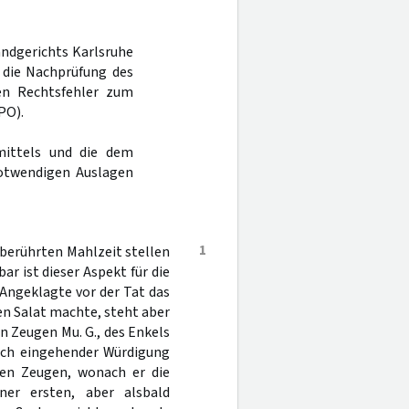
andgerichts Karlsruhe
 die Nachprüfung des
nen Rechtsfehler zum
PO).
mittels und die dem
otwendigen Auslagen
1
berührten Mahlzeit stellen
ar ist dieser Aspekt für die
Angeklagte vor der Tat das
nen Salat machte, steht aber
 Zeugen Mu. G., des Enkels
ach eingehender Würdigung
gen Zeugen, wonach er die
er ersten, aber alsbald