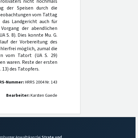
Großvaters nicht nochmals
ng der Speisen durch die
f Beobachtungen vom Tattag
ß das Landgericht auch für
 Vorgang der abendlichen
A S. 8). Dies konnte Mu. G.
lauf der Vorbereitung des
hlerfrei möglich, zumal die
n vom Tatort (UA S. 29)
en waren. Reste der ersten
 13) des Tatopfers.
RS-Nummer:
HRRS 2004 Nr. 143
Bearbeiter:
Karsten Gaede
 Hamburger Anwaltskanzlei
Strate und