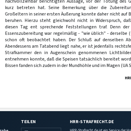
nachvollziehbar berichtigten Aussage, vor der Tötung des 
kurz betreten hat. Seine Bemerkung über die Zubereitu
Großeltern in seiner ersten Äußerung konnte daher nicht au
beruhen. Hierzu steht gleichwohl nicht in Widerspruch, da
diesen Tag ent sprechende Feststellungen traf. Denn der
Essenszubereitung war regelmäßig - "wie üblich" - derselbe (U
schon oft beobachtet haben. Der Schluß auf denselben Ab
Abendessens am Tatabend liegt nahe, er ist jedenfalls rechtsfe
Strafkammer den in Augenschein genommenen Lichtbilder
entnehmen konnte, daß die Speisen tatsächlich bereitet word
Bissen fanden sich zudem in der Mundhöhle und im Magen (UA S.
HR
TEILEN
HRR-STRAFRECHT.DE
sgabe
HRR-Strafrecht.de ist ein Service der