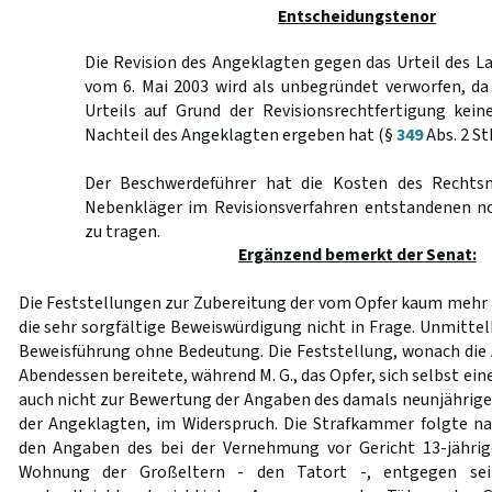
Entscheidungstenor
Die Revision des Angeklagten gegen das Urteil des L
vom 6. Mai 2003 wird als unbegründet verworfen, da
Urteils auf Grund der Revisionsrechtfertigung kei
Nachteil des Angeklagten ergeben hat (§
349
Abs. 2 St
Der Beschwerdeführer hat die Kosten des Rechts
Nebenkläger im Revisionsverfahren entstandenen n
zu tragen.
Ergänzend bemerkt der Senat:
Die Feststellungen zur Zubereitung der vom Opfer kaum mehr 
die sehr sorgfältige Beweiswürdigung nicht in Frage. Unmittelb
Beweisführung ohne Bedeutung. Die Feststellung, wonach die 
Abendessen bereitete, während M. G., das Opfer, sich selbst ei
auch nicht zur Bewertung der Angaben des damals neunjährigen
der Angeklagten, im Widerspruch. Die Strafkammer folgte n
den Angaben des bei der Vernehmung vor Gericht 13-jähri
Wohnung der Großeltern - den Tatort -, entgegen sein