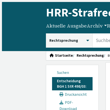
HRR
-Strafre
Aktuelle Ausgabe
Archiv
R
HRRS durchsuchen
Startseite
Rechtsprechung
B
Suchen
Entscheidung
BGH 1 StR 498/03:
Druckansicht
PDF-
Download