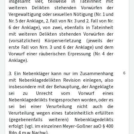
insgesamt vier, teilweise in Tateinheit mit
weiteren Delikten stehenden Vorwürfen der
Vergewaltigung oder sexuellen Nötigung (Nr. 1 und
Nr. 5 der Anklage, 2. Fall von Nr. 3 und 2. Fall von Nr.
6 der Anklage), von zwei, ebenfalls in Tateinheit
mit weiteren Delikten stehenden Vorwürfen der
(vorsätzlichen) Körperverletzung (jeweils der
erste Fall von Nrn. 3 und 6 der Anklage) und dem
Vorwurf einer räuberischen Erpressung (Nr. 4 der
Anklage).
6
3. Ein Nebenkläger kann nur im Zusammenhang
mit Nebenklagedelikten Revision einlegen, also
insbesondere mit der Behauptung, der Angeklagte
sei zu Unrecht vom Vorwurf eines
Nebenklagedelikts freigesprochen worden, oder es
sei bei einer Verurteilung nicht auch die
Verurteilung wegen eines tateinheitlich erfüllten
(gegebenenfalls weiteren) Nebenklagedelikts
erfolgt (vgl. im einzelnen Meyer-Goßner aaO § 400
Rdn. 4 m.w. Nachw.).