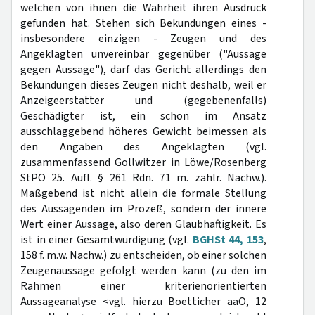
welchen von ihnen die Wahrheit ihren Ausdruck
gefunden hat. Stehen sich Bekundungen eines -
insbesondere einzigen - Zeugen und des
Angeklagten unvereinbar gegenüber ("Aussage
gegen Aussage"), darf das Gericht allerdings den
Bekundungen dieses Zeugen nicht deshalb, weil er
Anzeigeerstatter und (gegebenenfalls)
Geschädigter ist, ein schon im Ansatz
ausschlaggebend höheres Gewicht beimessen als
den Angaben des Angeklagten (vgl.
zusammenfassend Gollwitzer in Löwe/Rosenberg
StPO 25. Aufl. § 261 Rdn. 71 m. zahlr. Nachw.).
Maßgebend ist nicht allein die formale Stellung
des Aussagenden im Prozeß, sondern der innere
Wert einer Aussage, also deren Glaubhaftigkeit. Es
ist in einer Gesamtwürdigung (vgl.
BGHSt 44, 153
,
158 f. m.w. Nachw.) zu entscheiden, ob einer solchen
Zeugenaussage gefolgt werden kann (zu den im
Rahmen einer kriterienorientierten
Aussageanalyse <vgl. hierzu Boetticher aaO, 12