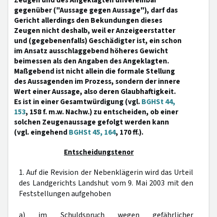
Zeugen und des Angeklagten unvereinbar
gegenüber ("Aussage gegen Aussage"), darf das
Gericht allerdings den Bekundungen dieses
Zeugen nicht deshalb, weil er Anzeigeerstatter
und (gegebenenfalls) Geschädigter ist, ein schon
im Ansatz ausschlaggebend höheres Gewicht
beimessen als den Angaben des Angeklagten.
Maßgebend ist nicht allein die formale Stellung
des Aussagenden im Prozess, sondern der innere
Wert einer Aussage, also deren Glaubhaftigkeit.
Es ist in einer Gesamtwürdigung (vgl.
BGHSt 44,
153
, 158 f. m.w. Nachw.) zu entscheiden, ob einer
solchen Zeugenaussage gefolgt werden kann
(vgl. eingehend
BGHSt 45, 164
, 170 ff.).
Entscheidungstenor
1. Auf die Revision der Nebenklägerin wird das Urteil
des Landgerichts Landshut vom 9. Mai 2003 mit den
Feststellungen aufgehoben
a) im Schuldspruch wegen gefährlicher