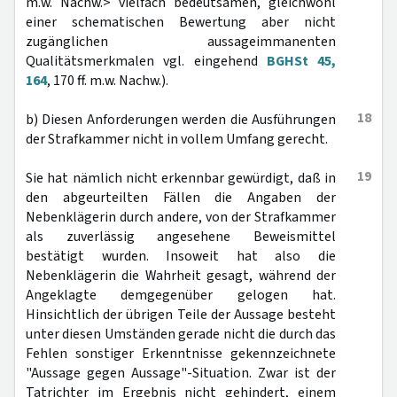
m.w. Nachw.> vielfach bedeutsamen, gleichwohl
einer schematischen Bewertung aber nicht
zugänglichen aussageimmanenten
Qualitätsmerkmalen vgl. eingehend
BGHSt 45,
164
, 170 ff. m.w. Nachw.).
18
b) Diesen Anforderungen werden die Ausführungen
der Strafkammer nicht in vollem Umfang gerecht.
19
Sie hat nämlich nicht erkennbar gewürdigt, daß in
den abgeurteilten Fällen die Angaben der
Nebenklägerin durch andere, von der Strafkammer
als zuverlässig angesehene Beweismittel
bestätigt wurden. Insoweit hat also die
Nebenklägerin die Wahrheit gesagt, während der
Angeklagte demgegenüber gelogen hat.
Hinsichtlich der übrigen Teile der Aussage besteht
unter diesen Umständen gerade nicht die durch das
Fehlen sonstiger Erkenntnisse gekennzeichnete
"Aussage gegen Aussage"-Situation. Zwar ist der
Tatrichter im Ergebnis nicht gehindert, einem