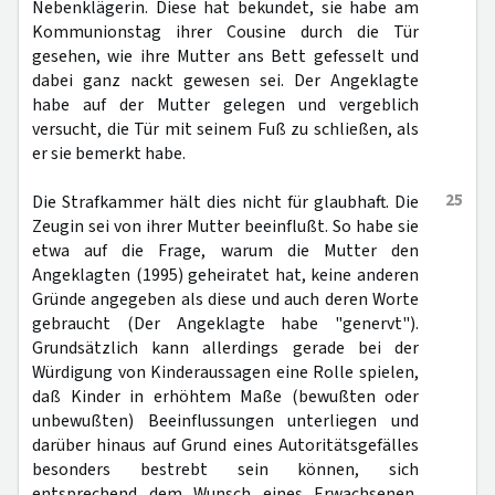
Nebenklägerin. Diese hat bekundet, sie habe am
Kommunionstag ihrer Cousine durch die Tür
gesehen, wie ihre Mutter ans Bett gefesselt und
dabei ganz nackt gewesen sei. Der Angeklagte
habe auf der Mutter gelegen und vergeblich
versucht, die Tür mit seinem Fuß zu schließen, als
er sie bemerkt habe.
25
Die Strafkammer hält dies nicht für glaubhaft. Die
Zeugin sei von ihrer Mutter beeinflußt. So habe sie
etwa auf die Frage, warum die Mutter den
Angeklagten (1995) geheiratet hat, keine anderen
Gründe angegeben als diese und auch deren Worte
gebraucht (Der Angeklagte habe "genervt").
Grundsätzlich kann allerdings gerade bei der
Würdigung von Kinderaussagen eine Rolle spielen,
daß Kinder in erhöhtem Maße (bewußten oder
unbewußten) Beeinflussungen unterliegen und
darüber hinaus auf Grund eines Autoritätsgefälles
besonders bestrebt sein können, sich
entsprechend dem Wunsch eines Erwachsenen,