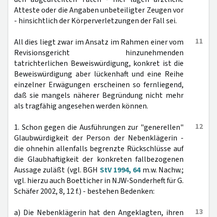
Atteste oder die Angaben unbeteiligter Zeugen vor
- hinsichtlich der Körperverletzungen der Fall sei.
11
All dies liegt zwar im Ansatz im Rahmen einer vom
Revisionsgericht hinzunehmenden
tatrichterlichen Beweiswürdigung, konkret ist die
Beweiswürdigung aber lückenhaft und eine Reihe
einzelner Erwägungen erscheinen so fernliegend,
daß sie mangels näherer Begründung nicht mehr
als tragfähig angesehen werden können.
12
1. Schon gegen die Ausführungen zur "generellen"
Glaubwürdigkeit der Person der Nebenklägerin -
die ohnehin allenfalls begrenzte Rückschlüsse auf
die Glaubhaftigkeit der konkreten fallbezogenen
Aussage zuläßt (vgl. BGH
StV 1994, 64
m.w. Nachw.;
vgl. hierzu auch Boetticher in NJW-Sonderheft für G.
Schäfer 2002, 8, 12 f.) - bestehen Bedenken:
13
a) Die Nebenklägerin hat den Angeklagten, ihren