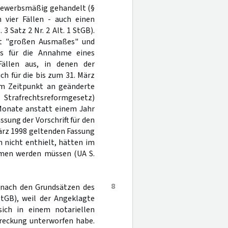
 gewerbsmäßig gehandelt (§
 vier Fällen - auch einen
 3 Satz 2 Nr. 2 Alt. 1 StGB).
st "großen Ausmaßes" und
ls für die Annahme eines
Fällen aus, in denen der
uch für die bis zum 31. März
m Zeitpunkt an geänderte
. Strafrechtsreformgesetz)
 Monate anstatt einem Jahr
ssung der Vorschrift für den
März 1998 geltenden Fassung
 nicht enthielt, hätten im
mmen werden müssen (UA S.
8
 nach den Grundsätzen des
tGB), weil der Angeklagte
ich in einem notariellen
treckung unterworfen habe.