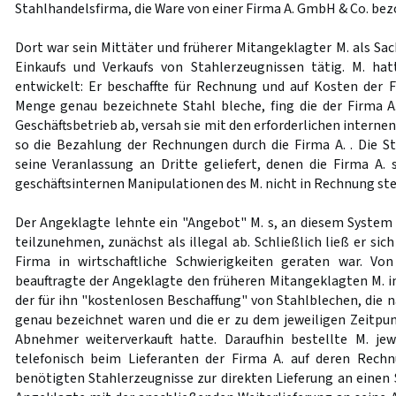
Stahlhandelsfirma, die Ware von einer Firma A. GmbH & Co. bez
Dort war sein Mittäter und früherer Mitangeklagter M. als Sa
Einkaufs und Verkaufs von Stahlerzeugnissen tätig. M. ha
entwickelt: Er beschaffte für Rechnung und auf Kosten der
Menge genau bezeichnete Stahl bleche, fing die der Firma 
Geschäftsbetrieb ab, versah sie mit den erforderlichen intern
so die Bezahlung der Rechnungen durch die Firma A. . Die 
seine Veranlassung an Dritte geliefert, denen die Firma A. s
geschäftsinternen Manipulationen des M. nicht in Rechnung ste
Der Angeklagte lehnte ein "Angebot" M. s, an diesem Syste
teilzunehmen, zunächst als illegal ab. Schließlich ließ er sich
Firma in wirtschaftliche Schwierigkeiten geraten war. Vo
beauftragte der Angeklagte den früheren Mitangeklagten M. i
der für ihn "kostenlosen Beschaffung" von Stahlblechen, di
genau bezeichnet waren und die er zu dem jeweiligen Zeitpun
Abnehmer weiterverkauft hatte. Daraufhin bestellte M. j
telefonisch beim Lieferanten der Firma A. auf deren Rec
benötigten Stahlerzeugnisse zur direkten Lieferung an einen 