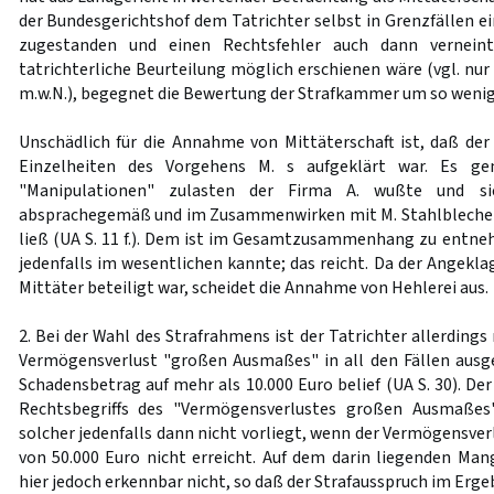
der Bundesgerichtshof dem Tatrichter selbst in Grenzfällen e
zugestanden und einen Rechtsfehler auch dann vernein
tatrichterliche Beurteilung möglich erschienen wäre (vgl. n
m.w.N.), begegnet die Bewertung der Strafkammer um so wenig
Unschädlich für die Annahme von Mittäterschaft ist, daß der
Einzelheiten des Vorgehens M. s aufgeklärt war. Es g
"Manipulationen" zulasten der Firma A. wußte und si
absprachegemäß und im Zusammenwirken mit M. Stahlbleche 
ließ (UA S. 11 f.). Dem ist im Gesamtzusammenhang zu entne
jedenfalls im wesentlichen kannte; das reicht. Da der Angekla
Mittäter beteiligt war, scheidet die Annahme von Hehlerei aus.
2. Bei der Wahl des Strafrahmens ist der Tatrichter allerdings
Vermögensverlust "großen Ausmaßes" in all den Fällen ausg
Schadensbetrag auf mehr als 10.000 Euro belief (UA S. 30). Der
Rechtsbegriffs des "Vermögensverlustes großen Ausmaßes"
solcher jedenfalls dann nicht vorliegt, wenn der Vermögensve
von 50.000 Euro nicht erreicht. Auf dem darin liegenden Mang
hier jedoch erkennbar nicht, so daß der Strafausspruch im Erg