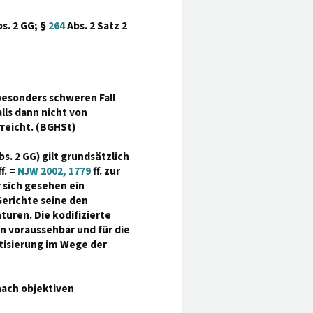
s. 2 GG; §
264
Abs. 2 Satz 2
besonders schweren Fall
falls dann nicht von
reicht. (BGHSt)
s. 2 GG) gilt grundsätzlich
ff. =
NJW 2002, 1779
ff. zur
 sich gesehen ein
Gerichte seine den
uren. Die kodifizierte
n voraussehbar und für die
etisierung im Wege der
nach objektiven