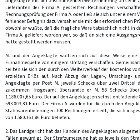
Angeklagte mit der anschließenden Weiterlieferung an seine
Lieferanten der Firma A. gestellten Rechnungen verschafft
Rechnungsprüfung der Firma A. oder ließ sie sich unter einem
fehlender Befugnis dazu versah er sie mit den erforderlichen 
obwohl er wußte, daß die fragliche Ware tatsächlich nicht in 
Firma A. geliefert worden war, so daß an sich eine Ausgangsr
hätte gestellt werden müssen.
M. und der Angeklagte wollten sich auf diese Weise eine
Einnahmequelle von einigem Umfang verschaffen. Gemeinsa
teilten sie sich den durch den Weiterverkauf der kostenlos v
erzielten Erlös auf. Nach Abzug der Lager-, Umschlag- u
Angeklagte per Post M. jeweils Schecks über zwei Drittel 
zukommen. Insgesamt übersandte er M. 58 Schecks übe
1.186.007,65 Euro. Der auf den Angeklagten selbst entfallende 
593.003,81 Euro. Der Firma A. wurden für die durch den Angek
Stahlwarenlieferungen 100 Rechnungen erteilt, die sich ins
von 1.580.161,86 Euro beliefen.
2. Das Landgericht hat das Handeln des Angeklagten als gemei
Fällen gewürdigt. Der Strafzumessung hat es jeweils den Str