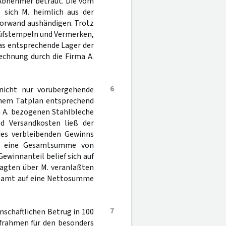
 Abnehmer betraut. Die vom
e sich M. heimlich aus der
 Vorwand aushändigen. Trotz
Prüfstempeln und Vermerken,
das entsprechende Lager der
echnung durch die Firma A.
6
 nicht nur vorübergehende
mem Tatplan entsprechend
on A. bezogenen Stahlbleche
nd Versandkosten ließ der
des verbleibenden Gewinns
r eine Gesamtsumme von
Gewinnanteil belief sich auf
lagten über M. veranlaßten
gesamt auf eine Nettosumme
7
nschaftlichen Betrug in 100
afrahmen für den besonders