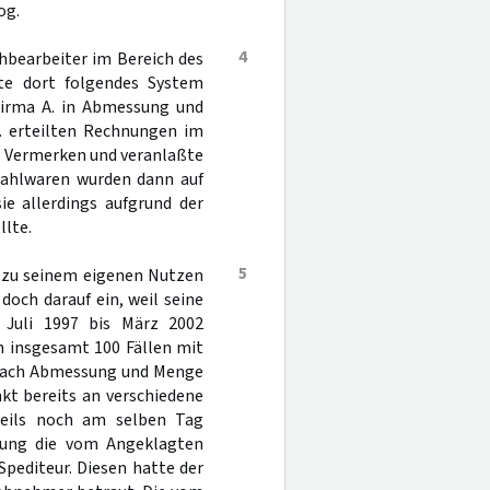
og.
4
chbearbeiter im Bereich des
tte dort folgendes System
 Firma A. in Abmessung und
A. erteilten Rechnungen im
en Vermerken und veranlaßte
Stahlwaren wurden dann auf
ie allerdings aufgrund der
llte.
5
m zu seinem eigenen Nutzen
 doch darauf ein, weil seine
n Juli 1997 bis März 2002
n insgesamt 100 Fällen mit
e nach Abmessung und Menge
kt bereits an verschiedene
eweils noch am selben Tag
hnung die vom Angeklagten
Spediteur. Diesen hatte der