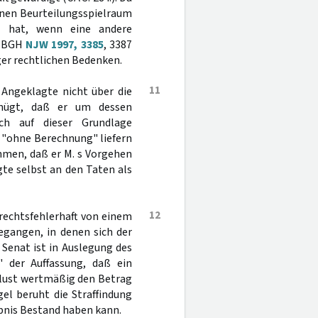
inen Beurteilungsspielraum
t hat, wenn eine andere
ur BGH
NJW 1997, 3385
, 3387
er rechtlichen Bedenken.
11
 Angeklagte nicht über die
enügt, daß er um dessen
ch auf dieser Grundlage
"ohne Berechnung" liefern
hmen, daß er M. s Vorgehen
gte selbst an den Taten als
12
 rechtsfehlerhaft von einem
egangen, in denen sich der
 Senat ist in Auslegung des
 der Auffassung, daß ein
rlust wertmäßig den Betrag
el beruht die Straffindung
ebnis Bestand haben kann.