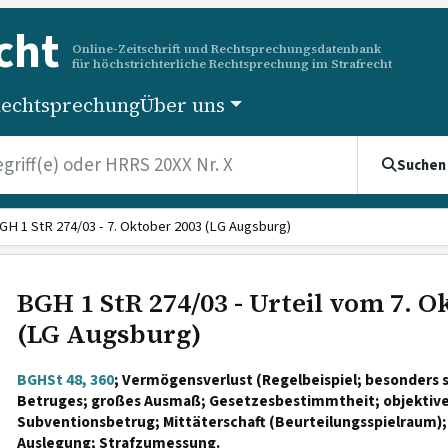
cht
Online-Zeitschrift und Rechtsprechungsdatenbank
für höchstrichterliche Rechtsprechung im Strafrecht
echtsprechung
Über uns
Suchen
GH 1 StR 274/03 - 7. Oktober 2003 (LG Augsburg)
BGH 1 StR 274/03 - Urteil vom 7. O
(LG Augsburg)
BGHSt 48, 360
; Vermögensverlust (Regelbeispiel; besonders s
Betruges; großes Ausmaß; Gesetzesbestimmtheit; objektiv
Subventionsbetrug; Mittäterschaft (Beurteilungsspielraum);
Auslegung; Strafzumessung.