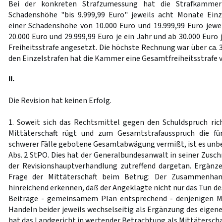
Bei der konkreten Strafzumessung hat die Strafkammer 
Schadenshöhe "bis 9.999,99 Euro" jeweils acht Monate Einze
einer Schadenshöhe von 10.000 Euro und 19.999,99 Euro jew
20.000 Euro und 29.999,99 Euro je ein Jahr und ab 30.000 Euro 
Freiheitsstrafe angesetzt. Die höchste Rechnung war über ca. 3
den Einzelstrafen hat die Kammer eine Gesamtfreiheitsstrafe v
II.
Die Revision hat keinen Erfolg.
1. Soweit sich das Rechtsmittel gegen den Schuldspruch ri
Mittäterschaft rügt und zum Gesamtstrafausspruch die f
schwerer Fälle gebotene Gesamtabwägung vermißt, ist es unb
Abs. 2 StPO. Dies hat der Generalbundesanwalt in seiner Zuschr
der Revisionshauptverhandlung zutreffend dargetan. Ergänz
Frage der Mittäterschaft beim Betrug: Der Zusammenhan
hinreichend erkennen, daß der Angeklagte nicht nur das Tun des
Beiträge - gemeinsamem Plan entsprechend - denjenigen M.
Handeln beider jeweils wechselseitig als Ergänzung des eigene
hat das Landgericht in wertender Betrachtung als Mittäterschaft