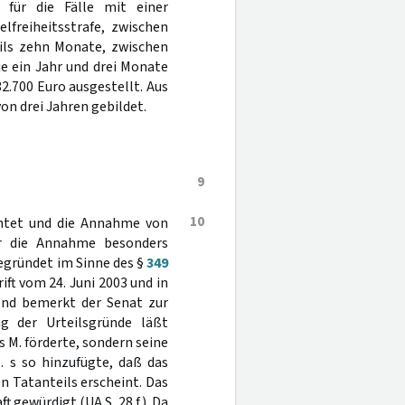
für die Fälle mit einer
lfreiheitsstrafe, zwischen
eils zehn Monate, zwischen
je ein Jahr und drei Monate
2.700 Euro ausgestellt. Aus
on drei Jahren gebildet.
9
10
chtet und die Annahme von
ür die Annahme besonders
egründet im Sinne des §
349
ift vom 24. Juni 2003 und in
end bemerkt der Senat zur
g der Urteilsgründe läßt
 M. förderte, sondern seine
 s so hinzufügte, daß das
n Tatanteils erscheint. Das
 gewürdigt (UA S. 28 f.). Da