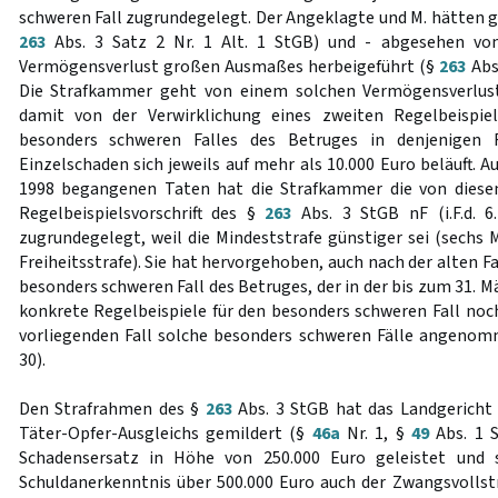
schweren Fall zugrundegelegt. Der Angeklagte und M. hätten
263
Abs. 3 Satz 2 Nr. 1 Alt. 1 StGB) und - abgesehen von
Vermögensverlust großen Ausmaßes herbeigeführt (§
263
Abs.
Die Strafkammer geht von einem solchen Vermögensverlu
damit von der Verwirklichung eines zweiten Regelbeispie
besonders schweren Falles des Betruges in denjenigen 
Einzelschaden sich jeweils auf mehr als 10.000 Euro beläuft. A
1998 begangenen Taten hat die Strafkammer die von diese
Regelbeispielsvorschrift des §
263
Abs. 3 StGB nF (i.F.d. 6
zugrundegelegt, weil die Mindeststrafe günstiger sei (sechs
Freiheitsstrafe). Sie hat hervorgehoben, auch nach der alten Fa
besonders schweren Fall des Betruges, der in der bis zum 31. 
konkrete Regelbeispiele für den besonders schweren Fall noch
vorliegenden Fall solche besonders schweren Fälle angeno
30).
Den Strafrahmen des §
263
Abs. 3 StGB hat das Landgericht
Täter-Opfer-Ausgleichs gemildert (§
46a
Nr. 1, §
49
Abs. 1 S
Schadensersatz in Höhe von 250.000 Euro geleistet und s
Schuldanerkenntnis über 500.000 Euro auch der Zwangsvolls