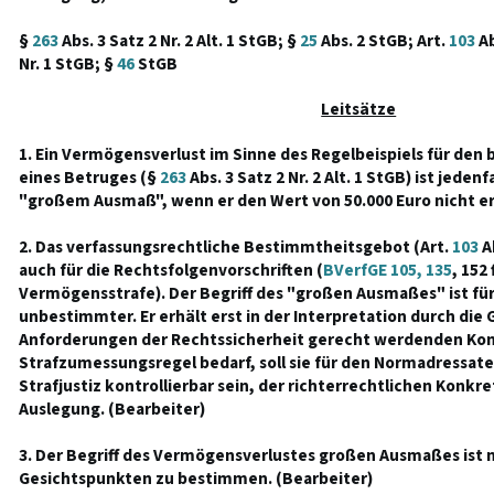
§
263
Abs. 3 Satz 2 Nr. 2 Alt. 1 StGB; §
25
Abs. 2 StGB; Art.
103
Ab
Nr. 1 StGB; §
46
StGB
Leitsätze
1. Ein Vermögensverlust im Sinne des Regelbeispiels für den 
eines Betruges (§
263
Abs. 3 Satz 2 Nr. 2 Alt. 1 StGB) ist jeden
"großem Ausmaß", wenn er den Wert von 50.000 Euro nicht er
2. Das verfassungsrechtliche Bestimmtheitsgebot (Art.
103
Ab
auch für die Rechtsfolgenvorschriften (
BVerfGE 105, 135
, 152 
Vermögensstrafe). Der Begriff des "großen Ausmaßes" ist für
unbestimmter. Er erhält erst in der Interpretation durch die 
Anforderungen der Rechtssicherheit gerecht werdenden Kont
Strafzumessungsregel bedarf, soll sie für den Normadressate
Strafjustiz kontrollierbar sein, der richterrechtlichen Konkr
Auslegung. (Bearbeiter)
3. Der Begriff des Vermögensverlustes großen Ausmaßes ist 
Gesichtspunkten zu bestimmen. (Bearbeiter)