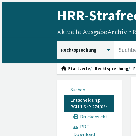
HRR
-Strafre
Aktuelle Ausgabe
Archiv
R
HRRS durchsuchen
Startseite
Rechtsprechung
B
Suchen
Entscheidung
BGH 1 StR 274/03:
Druckansicht
PDF-
Download