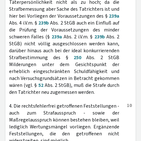
Täterpersönlichkeit nicht als zu hoch; da die
Strafbemessung aber Sache des Tatrichters ist und
hier bei Vorliegen der Voraussetzungen des §
239a
Abs. 4 i.V.m. §
239b
Abs. 2 StGB auch ein Einfluß auf
die Prüfung der Voraussetzungen des minder
schweren Falles (§
239a
Abs. 2 i.V.m. §
239b
Abs. 2
StGB) nicht völlig ausgeschlossen werden kann,
darüber hinaus auch bei der ideal konkurrierenden
Strafbestimmung des §
250
Abs. 2 StGB
Milderungen unter dem Gesichtspunkt der
erheblich eingeschränkten Schuldfähigkeit und
nach Versuchsgrundsätzen in Betracht gekommen
wären (vgl. §
52
Abs. 2 StGB), muß die Strafe durch
den Tatrichter neu zugemessen werden.
10
4. Die rechtsfehlerfrei getroffenen Feststellungen -
auch zum Strafausspruch - sowie der
Maßregelausspruch können bestehen bleiben, weil
lediglich Wertungsmängel vorliegen. Ergänzende
Feststellungen, die den getroffenen nicht
widerstreiten, sind möglich.