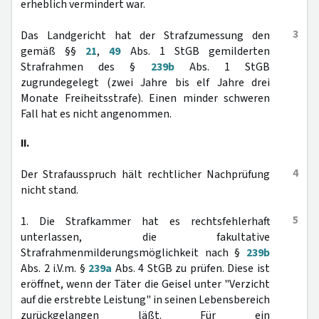
erheblich vermindert war.
3
Das Landgericht hat der Strafzumessung den
gemäß §§
21
,
49
Abs. 1 StGB gemilderten
Strafrahmen des §
239b
Abs. 1 StGB
zugrundegelegt (zwei Jahre bis elf Jahre drei
Monate Freiheitsstrafe). Einen minder schweren
Fall hat es nicht angenommen.
II.
4
Der Strafausspruch hält rechtlicher Nachprüfung
nicht stand.
5
1. Die Strafkammer hat es rechtsfehlerhaft
unterlassen, die fakultative
Strafrahmenmilderungsmöglichkeit nach §
239b
Abs. 2 i.V.m. §
239a
Abs. 4 StGB zu prüfen. Diese ist
eröffnet, wenn der Täter die Geisel unter "Verzicht
auf die erstrebte Leistung" in seinen Lebensbereich
zurückgelangen läßt. Für ein