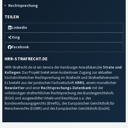
Rechtsprechung
TEILEN
LinkedIn
Xing
Facebook
HRR-STRAFRECHT.DE
HRR-Strafrecht.de ist ein Service der Hamburger Anwaltskanzlei
Strate und
Kollegen
. Das Projekt bietet einen kostenlosen Zugang zur aktuellen
höchstrichterlichen Rechtsprechung im Strafrecht und Strafverfahrensrecht.
Es besteht aus der juristischen Fachzeitschrift
HRRS
, einem monatlichen
Newsletter
und einer
Rechtsprechungs-Datenbank
mit der
vollständigen strafrechtlichen Rechtsprechung des Bundesgerichtshofs
(BGH) und ausgewählter Urteile und Beschlüsse u.a. des
Bundesverfassungsgerichts (BVerfG), des Europäischen Gerichtshofs für
Menschenrechte (EGMR) und des Europäischen Gerichtshofs (EuGH).
Impressum
·
Datenschutz