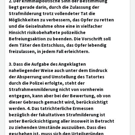
2. Der kriminalpolitische Sinn der Bestimmung
liegt gerade darin, durch die Zulassung der
Strafmilderung trotz vollendeter Tat die
Möglichkeiten zu verbessern, das Opfer zu retten
und die Geiselnahme ohne eine in vielfacher
Hinsicht risikobehaftete polizeiliche
Befreiungsaktion zu beenden. Die Vorschrift soll
dem Täter den Entschluss, das Opfer lebendig
freizulassen, in jedem Fall erleichtern.
3. Dass die Aufgabe des Angeklagten
naheliegender Weise auch unter dem Eindruck
der Absperrung und Umstellung des Tatortes
durch die Polizei erfolgte, steht der
Strafrahmenmilderung nicht von vornherein
entgegen, kann aber bei der Bewertung, ob von
dieser Gebrauch gemacht wird, berücksichtigt
werden. 4. Das tatrichterliche Ermessen
bezüglich der fakultativen Strafmilderung ist
unter Berücksichtigung aller insoweit in Betracht
zu ziehenden Umstände auszuüben. Dass dies
geschehen ist, muss sich den Urteilsgründen