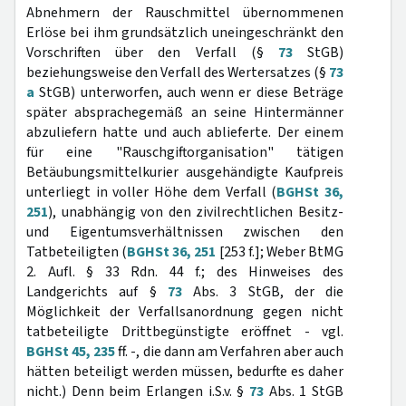
Abnehmern der Rauschmittel übernommenen
Erlöse bei ihm grundsätzlich uneingeschränkt den
Vorschriften über den Verfall (§
73
StGB)
beziehungsweise den Verfall des Wertersatzes (§
73
a
StGB) unterworfen, auch wenn er diese Beträge
später absprachegemäß an seine Hintermänner
abzuliefern hatte und auch ablieferte. Der einem
für eine "Rauschgiftorganisation" tätigen
Betäubungsmittelkurier ausgehändigte Kaufpreis
unterliegt in voller Höhe dem Verfall (
BGHSt 36,
251
), unabhängig von den zivilrechtlichen Besitz-
und Eigentumsverhältnissen zwischen den
Tatbeteiligten (
BGHSt 36, 251
[253 f.]; Weber BtMG
2. Aufl. § 33 Rdn. 44 f.; des Hinweises des
Landgerichts auf §
73
Abs. 3 StGB, der die
Möglichkeit der Verfallsanordnung gegen nicht
tatbeteiligte Drittbegünstigte eröffnet - vgl.
BGHSt 45, 235
ff. -, die dann am Verfahren aber auch
hätten beteiligt werden müssen, bedurfte es daher
nicht.) Denn beim Erlangen i.S.v. §
73
Abs. 1 StGB