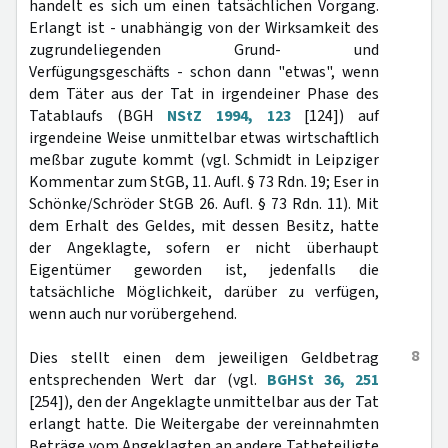
handelt es sich um einen tatsächlichen Vorgang.
Erlangt ist - unabhängig von der Wirksamkeit des
zugrundeliegenden Grund- und
Verfügungsgeschäfts - schon dann "etwas", wenn
dem Täter aus der Tat in irgendeiner Phase des
Tatablaufs (BGH
NStZ 1994, 123
[124]) auf
irgendeine Weise unmittelbar etwas wirtschaftlich
meßbar zugute kommt (vgl. Schmidt in Leipziger
Kommentar zum StGB, 11. Aufl. § 73 Rdn. 19; Eser in
Schönke/Schröder StGB 26. Aufl. § 73 Rdn. 11). Mit
dem Erhalt des Geldes, mit dessen Besitz, hatte
der Angeklagte, sofern er nicht überhaupt
Eigentümer geworden ist, jedenfalls die
tatsächliche Möglichkeit, darüber zu verfügen,
wenn auch nur vorübergehend.
8
Dies stellt einen dem jeweiligen Geldbetrag
entsprechenden Wert dar (vgl.
BGHSt 36, 251
[254]), den der Angeklagte unmittelbar aus der Tat
erlangt hatte. Die Weitergabe der vereinnahmten
Beträge vom Angeklagten an andere Tatbeteiligte