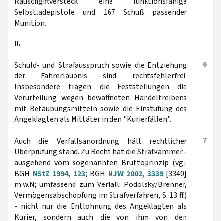
Rauschgiftversteck eine funktionsfähige
Selbstladepistole und 167 Schuß passender
Munition.
II.
6
Schuld- und Strafausspruch sowie die Entziehung
der Fahrerlaubnis sind rechtsfehlerfrei.
Insbesondere tragen die Feststellungen die
Verurteilung wegen bewaffneten Handeltreibens
mit Betäubungsmitteln sowie die Einstufung des
Angeklagten als Mittäter in den "Kurierfällen".
7
Auch die Verfallsanordnung hält rechtlicher
Überprüfung stand. Zu Recht hat die Strafkammer -
ausgehend vom sogenannten Bruttoprinzip (vgl.
BGH
NStZ 1994, 123
; BGH
NJW 2002, 3339
[3340]
m.w.N; umfassend zum Verfall: Podolsky/Brenner,
Vermögensabschöpfung im Strafverfahren, S. 13 ff.)
- nicht nur die Entlohnung des Angeklagten als
Kurier, sondern auch die von ihm von den