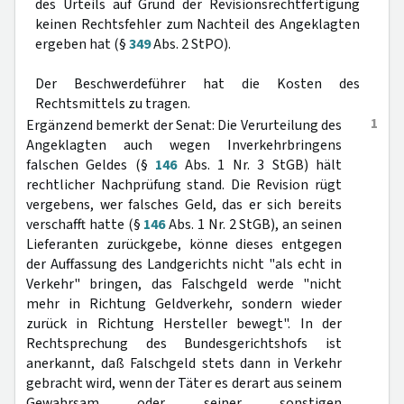
des Urteils auf Grund der Revisionsrechtfertigung
keinen Rechtsfehler zum Nachteil des Angeklagten
ergeben hat (§
349
Abs. 2 StPO).
Der Beschwerdeführer hat die Kosten des
Rechtsmittels zu tragen.
1
Ergänzend bemerkt der Senat: Die Verurteilung des
Angeklagten auch wegen Inverkehrbringens
falschen Geldes (§
146
Abs. 1 Nr. 3 StGB) hält
rechtlicher Nachprüfung stand. Die Revision rügt
vergebens, wer falsches Geld, das er sich bereits
verschafft hatte (§
146
Abs. 1 Nr. 2 StGB), an seinen
Lieferanten zurückgebe, könne dieses entgegen
der Auffassung des Landgerichts nicht "als echt in
Verkehr" bringen, das Falschgeld werde "nicht
mehr in Richtung Geldverkehr, sondern wieder
zurück in Richtung Hersteller bewegt". In der
Rechtsprechung des Bundesgerichtshofs ist
anerkannt, daß Falschgeld stets dann in Verkehr
gebracht wird, wenn der Täter es derart aus seinem
Gewahrsam oder seiner sonstigen