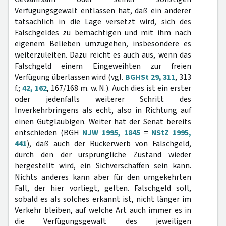
Verfügungsgewalt entlassen hat, daß ein anderer
tatsächlich in die Lage versetzt wird, sich des
Falschgeldes zu bemächtigen und mit ihm nach
eigenem Belieben umzugehen, insbesondere es
weiterzuleiten. Dazu reicht es auch aus, wenn das
Falschgeld einem Eingeweihten zur freien
Verfügung überlassen wird (vgl.
BGHSt 29, 311
, 313
f.;
42, 162
, 167/168 m. w. N.). Auch dies ist ein erster
oder jedenfalls weiterer Schritt des
Inverkehrbringens als echt, also in Richtung auf
einen Gutgläubigen. Weiter hat der Senat bereits
entschieden (BGH
NJW 1995, 1845
=
NStZ 1995,
441
), daß auch der Rückerwerb von Falschgeld,
durch den der ursprüngliche Zustand wieder
hergestellt wird, ein Sichverschaffen sein kann.
Nichts anderes kann aber für den umgekehrten
Fall, der hier vorliegt, gelten. Falschgeld soll,
sobald es als solches erkannt ist, nicht länger im
Verkehr bleiben, auf welche Art auch immer es in
die Verfügungsgewalt des jeweiligen