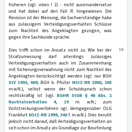
früheren (vgl. oben I 2) - nicht auseinandersetze
und hat dabei auf den Fall R. hingewiesen. Die
Revision ist der Meinung, die Sachverständige habe
aus zulässigem Verteidigungsverhalten Schlüsse
zum Nachteil des Angeklagten gezogen, was
gegen ihre Sachkunde spräche.
16
Dies trifft schon im Ansatz nicht zu. Wie bei der
Strafzumessung darf allerdings zulässiges
Verteidigungsverhalten auch im Zusammenhang
mit Sicherungsverwahrung nicht zum Nachteil des
Angeklagten berücksichtigt werden (vgl. nur BGH
StV 1993, 469
; BGH b. Pfister
NStZ-RR 2000, 365
m.w.N.), selbst wenn der Schuldspruch schon
rechtskräftig ist (vgl.
BGHR StGB § 46 Abs. 2
Nachtatverhalten 4
,
19
m. w.N.; zum
Vollstreckungsverfahren vgl. demgegenüber OLG
Frankfurt
NStZ-RR 1999, 346
f. m.w.N.). Dies beruht
jedoch nicht darauf, daß Verteidigungsverhalten an
sich schon im Ansatz als Grundlage zur Beurteilung