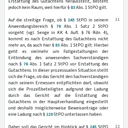
Erstattung des Gutachtens herausstellt, besteht
jedoch kein Raum, weil hierfür §
83
Abs. 1 StPO gilt.
11
Auf die streitige Frage, ob §
245
StPO in seinem
Anwendungsbereich §
76
Abs. 1 Satz 2 StPO
vorgeht (vgl. Senge in KK 4. Aufl. § 76 Rdn. 4),
kommt es nach Erstattung des Gutachtens nicht
mehr an, da auch hier §
83
Abs. 1 StPO gilt. Hierbei
geht es vielmehr um Fallgestaltungen der
Entbindung des anwesenden Sachverständigen
nach §
76
Abs. 1 Satz 2 StPO vor Erstattung des
Gutachtens. In dieser prozessualen Situation stellt
sich die Frage, ob das Gericht den Sachverständigen
nach seinem Ermessen entpflichten darf, obwohl
sich die Prozeßbeteiligten aufgrund der Ladung
durch das Gericht auf die Erstattung des
Gutachtens in der Hauptverhandlung eingestellt
und deshalb möglicherweise Beweisanträge oder
eine Ladung nach §
220
StPO unterlassen haben.
12
Daher soll das Gericht im Hinblick auf §
245
StPO