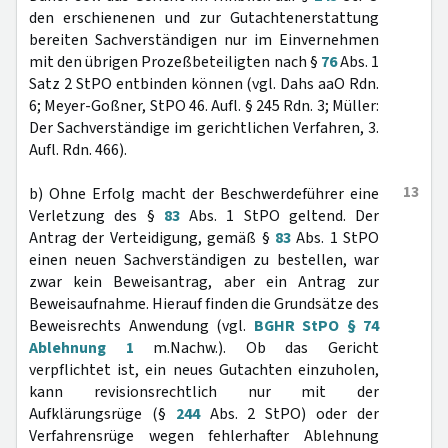
den erschienenen und zur Gutachtenerstattung
bereiten Sachverständigen nur im Einvernehmen
mit den übrigen Prozeßbeteiligten nach §
76
Abs. 1
Satz 2 StPO entbinden können (vgl. Dahs aaO Rdn.
6; Meyer-Goßner, StPO 46. Aufl. § 245 Rdn. 3; Müller:
Der Sachverständige im gerichtlichen Verfahren, 3.
Aufl. Rdn. 466).
13
b) Ohne Erfolg macht der Beschwerdeführer eine
Verletzung des §
83
Abs. 1 StPO geltend. Der
Antrag der Verteidigung, gemäß §
83
Abs. 1 StPO
einen neuen Sachverständigen zu bestellen, war
zwar kein Beweisantrag, aber ein Antrag zur
Beweisaufnahme. Hierauf finden die Grundsätze des
Beweisrechts Anwendung (vgl.
BGHR StPO § 74
Ablehnung 1
m.Nachw.). Ob das Gericht
verpflichtet ist, ein neues Gutachten einzuholen,
kann revisionsrechtlich nur mit der
Aufklärungsrüge (§
244
Abs. 2 StPO) oder der
Verfahrensrüge wegen fehlerhafter Ablehnung