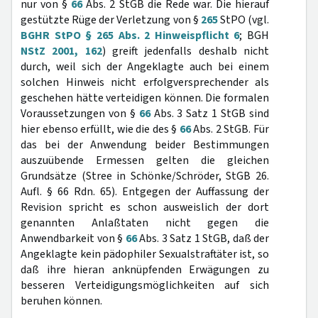
nur von §
66
Abs. 2 StGB die Rede war. Die hierauf
gestützte Rüge der Verletzung von §
265
StPO (vgl.
BGHR StPO § 265 Abs. 2 Hinweispflicht 6
; BGH
NStZ 2001, 162
) greift jedenfalls deshalb nicht
durch, weil sich der Angeklagte auch bei einem
solchen Hinweis nicht erfolgversprechender als
geschehen hätte verteidigen können. Die formalen
Voraussetzungen von §
66
Abs. 3 Satz 1 StGB sind
hier ebenso erfüllt, wie die des §
66
Abs. 2 StGB. Für
das bei der Anwendung beider Bestimmungen
auszuübende Ermessen gelten die gleichen
Grundsätze (Stree in Schönke/Schröder, StGB 26.
Aufl. § 66 Rdn. 65). Entgegen der Auffassung der
Revision spricht es schon ausweislich der dort
genannten Anlaßtaten nicht gegen die
Anwendbarkeit von §
66
Abs. 3 Satz 1 StGB, daß der
Angeklagte kein pädophiler Sexualstraftäter ist, so
daß ihre hieran anknüpfenden Erwägungen zu
besseren Verteidigungsmöglichkeiten auf sich
beruhen können.