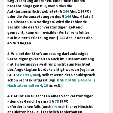
Begutachtung anordnen. Eine Pflicht hierzu
besteht hingegen nur, wenn dies die
Aufklärungspflicht gebietet (§
244
Abs. 2 StPO)
oder die Voraussetzungen des §
244
Abs. 4 Satz 2
2. Halbsatz StPO vorliegen. Wird die fehlende
Sachkunde des Sachverständigen geltend
gemacht, kann ein revisibler Verfahrensfehler
nur in einer Verletzung von §
244
Abs. 2 oder Abs.
4 StPO liegen.
3. Wie bei der Strafzumessung darf zulässiges
Verteidigungsverhalten auch im Zusammenhang
mit Sicherungsverwahrung nicht zum Nachteil
des Angeklagten berücksichtigt werden (vgl. nur
BGH
StV 1993, 469
), selbst wenn der Schuldspruch
schon rechtskräftig ist (vgl.
BGHR StGB § 46 Abs. 2
Nachtatverhalten 4
,
19
m. w.N.).
4. Beruht ein Gutachten eines Sachverständigen
- den das Gericht gemäß §
78
StPO
erforderlichenfalls (auch) in rechtlicher Hinsicht
anzuleiten hat - auf rechtlich fehlerhaften