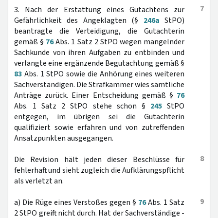
7
3. Nach der Erstattung eines Gutachtens zur
Gefährlichkeit des Angeklagten (§
246a
StPO)
beantragte die Verteidigung, die Gutachterin
gemäß §
76
Abs. 1 Satz 2 StPO wegen mangelnder
Sachkunde von ihren Aufgaben zu entbinden und
verlangte eine ergänzende Begutachtung gemäß §
83
Abs. 1 StPO sowie die Anhörung eines weiteren
Sachverständigen. Die Strafkammer wies sämtliche
Anträge zurück. Einer Entscheidung gemäß §
76
Abs. 1 Satz 2 StPO stehe schon §
245
StPO
entgegen, im übrigen sei die Gutachterin
qualifiziert sowie erfahren und von zutreffenden
Ansatzpunkten ausgegangen.
8
Die Revision hält jeden dieser Beschlüsse für
fehlerhaft und sieht zugleich die Aufklärungspflicht
als verletzt an.
9
a) Die Rüge eines Verstoßes gegen §
76
Abs. 1 Satz
2 StPO greift nicht durch. Hat der Sachverständige -