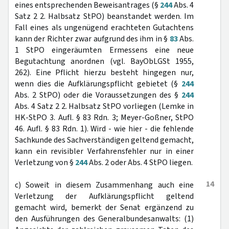
eines entsprechenden Beweisantrages (§
244
Abs. 4
Satz 2 2. Halbsatz StPO) beanstandet werden. Im
Fall eines als ungenügend erachteten Gutachtens
kann der Richter zwar aufgrund des ihm in §
83
Abs.
1 StPO eingeräumten Ermessens eine neue
Begutachtung anordnen (vgl. BayObLGSt 1955,
262). Eine Pflicht hierzu besteht hingegen nur,
wenn dies die Aufklärungspflicht gebietet (§
244
Abs. 2 StPO) oder die Voraussetzungen des §
244
Abs. 4 Satz 2 2. Halbsatz StPO vorliegen (Lemke in
HK-StPO 3. Aufl. § 83 Rdn. 3; Meyer-Goßner, StPO
46. Aufl. § 83 Rdn. 1). Wird - wie hier - die fehlende
Sachkunde des Sachverständigen geltend gemacht,
kann ein revisibler Verfahrensfehler nur in einer
Verletzung von §
244
Abs. 2 oder Abs. 4 StPO liegen.
14
c) Soweit in diesem Zusammenhang auch eine
Verletzung der Aufklärungspflicht geltend
gemacht wird, bemerkt der Senat ergänzend zu
den Ausführungen des Generalbundesanwalts: (1)