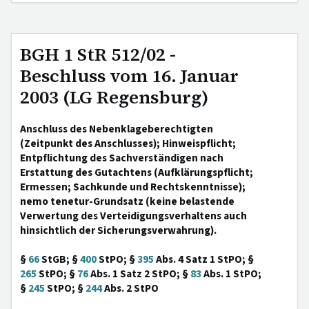
BGH 1 StR 512/02 -
Beschluss vom 16. Januar
2003 (LG Regensburg)
Anschluss des Nebenklageberechtigten
(Zeitpunkt des Anschlusses); Hinweispflicht;
Entpflichtung des Sachverständigen nach
Erstattung des Gutachtens (Aufklärungspflicht;
Ermessen; Sachkunde und Rechtskenntnisse);
nemo tenetur-Grundsatz (keine belastende
Verwertung des Verteidigungsverhaltens auch
hinsichtlich der Sicherungsverwahrung).
§
66
StGB; §
400
StPO; §
395
Abs. 4 Satz 1 StPO; §
265
StPO; §
76
Abs. 1 Satz 2 StPO; §
83
Abs. 1 StPO;
§
245
StPO; §
244
Abs. 2 StPO