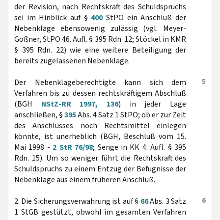
der Revision, nach Rechtskraft des Schuldspruchs
sei im Hinblick auf §
400
StPO ein Anschluß der
Nebenklage ebensowenig zulässig (vgl. Meyer-
Goßner, StPO 46. Aufl. § 395 Rdn. 12; Stöckel in KMR
§ 395 Rdn. 22) wie eine weitere Beteiligung der
bereits zugelassenen Nebenklage.
5
Der Nebenklageberechtigte kann sich dem
Verfahren bis zu dessen rechtskräftigem Abschluß
(BGH
NStZ-RR 1997, 136
) in jeder Lage
anschließen, §
395
Abs. 4 Satz 1 StPO; ob er zur Zeit
des Anschlusses noch Rechtsmittel einlegen
könnte, ist unerheblich (BGH, Beschluß vom 15.
Mai 1998 -
2 StR 76/98
; Senge in KK 4. Aufl. § 395
Rdn. 15). Um so weniger führt die Rechtskraft des
Schuldspruchs zu einem Entzug der Befugnisse der
Nebenklage aus einem früheren Anschluß.
6
2. Die Sicherungsverwahrung ist auf §
66
Abs. 3 Satz
1 StGB gestützt, obwohl im gesamten Verfahren