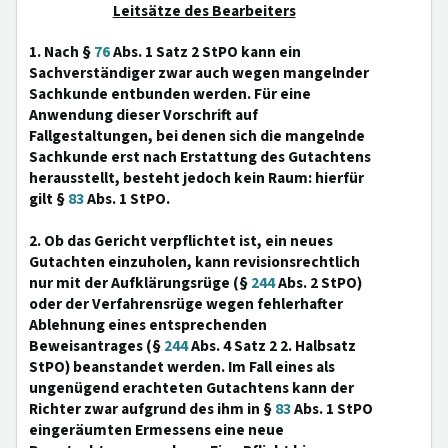
Leitsätze des Bearbeiters
1. Nach §
76
Abs. 1 Satz 2 StPO kann ein
Sachverständiger zwar auch wegen mangelnder
Sachkunde entbunden werden. Für eine
Anwendung dieser Vorschrift auf
Fallgestaltungen, bei denen sich die mangelnde
Sachkunde erst nach Erstattung des Gutachtens
herausstellt, besteht jedoch kein Raum: hierfür
gilt §
83
Abs. 1 StPO.
2. Ob das Gericht verpflichtet ist, ein neues
Gutachten einzuholen, kann revisionsrechtlich
nur mit der Aufklärungsrüge (§
244
Abs. 2 StPO)
oder der Verfahrensrüge wegen fehlerhafter
Ablehnung eines entsprechenden
Beweisantrages (§
244
Abs. 4 Satz 2 2. Halbsatz
StPO) beanstandet werden. Im Fall eines als
ungenügend erachteten Gutachtens kann der
Richter zwar aufgrund des ihm in §
83
Abs. 1 StPO
eingeräumten Ermessens eine neue