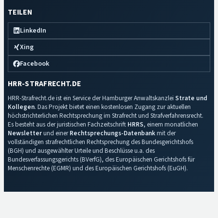
TEILEN
LinkedIn
Xing
Facebook
HRR-STRAFRECHT.DE
HRR-Strafrecht.de ist ein Service der Hamburger Anwaltskanzlei
Strate und
Kollegen
. Das Projekt bietet einen kostenlosen Zugang zur aktuellen
höchstrichterlichen Rechtsprechung im Strafrecht und Strafverfahrensrecht.
Es besteht aus der juristischen Fachzeitschrift
HRRS
, einem monatlichen
Newsletter
und einer
Rechtsprechungs-Datenbank
mit der
vollständigen strafrechtlichen Rechtsprechung des Bundesgerichtshofs
(BGH) und ausgewählter Urteile und Beschlüsse u.a. des
Bundesverfassungsgerichts (BVerfG), des Europäischen Gerichtshofs für
Menschenrechte (EGMR) und des Europäischen Gerichtshofs (EuGH).
Impressum
·
Datenschutz