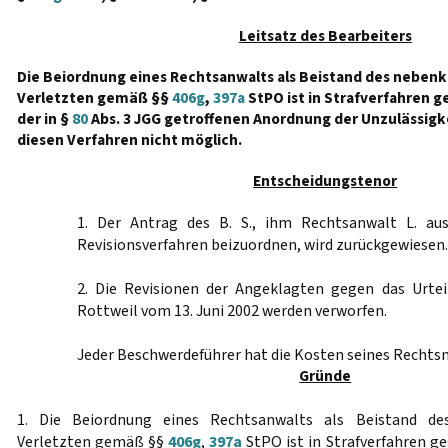
Leitsatz des Bearbeiters
Die Beiordnung eines Rechtsanwalts als Beistand des neben
Verletzten gemäß §§
406g
,
397a
StPO ist in Strafverfahren 
der in §
80
Abs. 3 JGG getroffenen Anordnung der Unzulässigk
diesen Verfahren nicht möglich.
Entscheidungstenor
1. Der Antrag des B. S., ihm Rechtsanwalt L. aus
Revisionsverfahren beizuordnen, wird zurückgewiesen.
2. Die Revisionen der Angeklagten gegen das Urtei
Rottweil vom 13. Juni 2002 werden verworfen.
Jeder Beschwerdeführer hat die Kosten seines Rechtsm
Gründe
1. Die Beiordnung eines Rechtsanwalts als Beistand de
Verletzten gemäß §§
406g
,
397a
StPO ist in Strafverfahren g