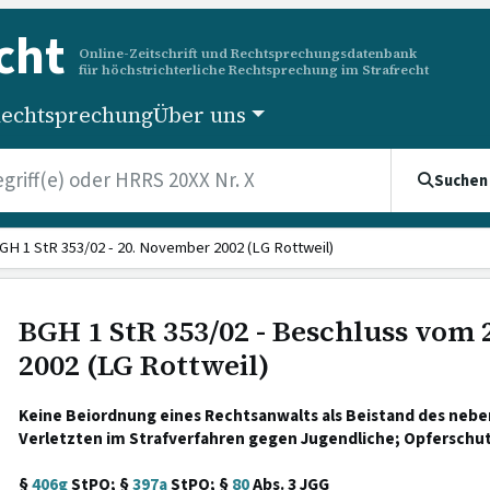
cht
Online-Zeitschrift und Rechtsprechungsdatenbank
für höchstrichterliche Rechtsprechung im Strafrecht
echtsprechung
Über uns
Suchen
GH 1 StR 353/02 - 20. November 2002 (LG Rottweil)
BGH 1 StR 353/02 - Beschluss vom
2002 (LG Rottweil)
Keine Beiordnung eines Rechtsanwalts als Beistand des neb
Verletzten im Strafverfahren gegen Jugendliche; Opferschu
§
406g
StPO; §
397a
StPO; §
80
Abs. 3 JGG