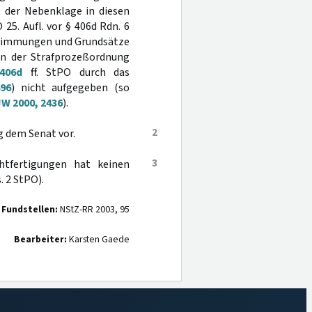
 der Nebenklage in diesen
25. Aufl. vor § 406d Rdn. 6
timmungen und Grundsätze
en der Strafprozeßordnung
406d
ff. StPO durch das
496
) nicht aufgegeben (so
W 2000, 2436
).
2
g dem Senat vor.
3
chtfertigungen hat keinen
. 2 StPO).
 Fundstellen:
NStZ-RR 2003, 95
Bearbeiter:
Karsten Gaede