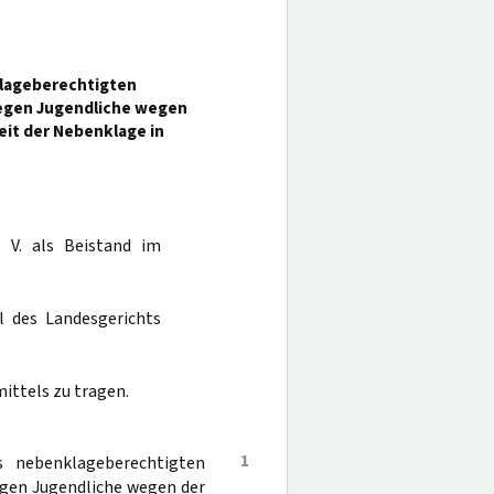
klageberechtigten
gegen Jugendliche wegen
eit der Nebenklage in
 V. als Beistand im
l des Landesgerichts
ittels zu tragen.
1
s nebenklageberechtigten
egen Jugendliche wegen der