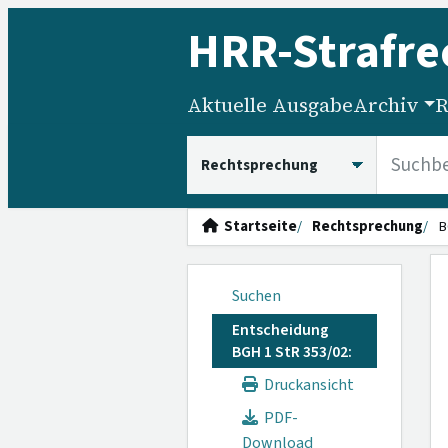
HRR
-Strafre
Aktuelle Ausgabe
Archiv
R
HRRS durchsuchen
Startseite
Rechtsprechung
B
Suchen
Entscheidung
BGH 1 StR 353/02:
Druckansicht
PDF-
Download