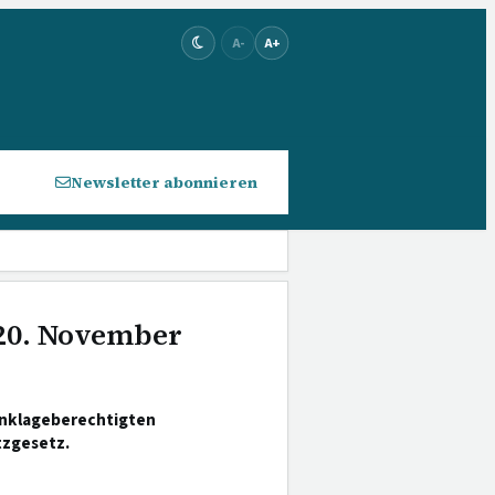
A-
A+
Newsletter abonnieren
 20. November
enklageberechtigten
tzgesetz.