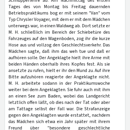
Schnupperlehre ab. Am Nachmittag des ersten
Tages des von Montag bis Freitag dauernden
Betriebspraktikums bog er mit seinem "Van" vom
Typ Chrysler Voyager, mit dem er mit dem Mädchen
unterwegs war, in einen Waldweg ab. Dort setzte er
M. H. schließlich im Bereich der Schiebetüre des
Fahrzeuges auf den Wagenboden, zog ihr die kurze
Hose aus und vollzog den Geschlechtsverkehr. Das
Mädchen sagte, daß ihm das weh tue und daß er
aufhören solle. Der Angeklagte hielt ihre Arme mit
beiden Händen oberhalb ihres Kopfes fest. Als sie
ansetzte zu rufen, hielt er ihr den Mund zu. Auf ihre
Bitte aufzuhören reagierte der Angeklagte nicht.
M. H. arbeitete sodann in der Praktikumswoche
weiter bei dem Angeklagten. Sie fuhr auch mit ihm
an einen See zum Baden, wobei das Landgericht
letztlich offen läßt, ob dies nach der Tat oder aber
am Tattage selbst der Fall war. Die Strafanzeige
gegen den Angeklagten wurde erstattet, nachdem
das Mädchen sich etwa ein Jahr später mit ihrem
Freund über "besondere geschlechtliche