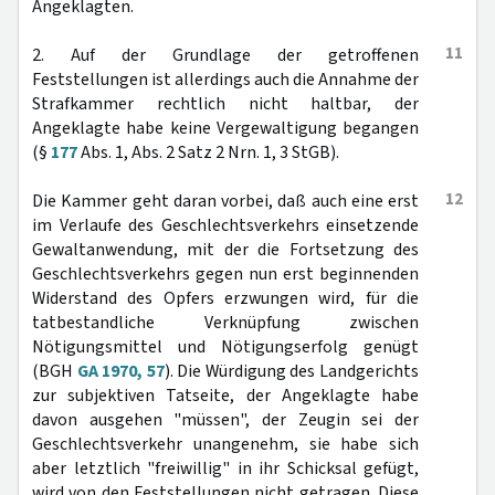
Angeklagten.
11
2. Auf der Grundlage der getroffenen
Feststellungen ist allerdings auch die Annahme der
Strafkammer rechtlich nicht haltbar, der
Angeklagte habe keine Vergewaltigung begangen
(§
177
Abs. 1, Abs. 2 Satz 2 Nrn. 1, 3 StGB).
12
Die Kammer geht daran vorbei, daß auch eine erst
im Verlaufe des Geschlechtsverkehrs einsetzende
Gewaltanwendung, mit der die Fortsetzung des
Geschlechtsverkehrs gegen nun erst beginnenden
Widerstand des Opfers erzwungen wird, für die
tatbestandliche Verknüpfung zwischen
Nötigungsmittel und Nötigungserfolg genügt
(BGH
GA 1970, 57
). Die Würdigung des Landgerichts
zur subjektiven Tatseite, der Angeklagte habe
davon ausgehen "müssen", der Zeugin sei der
Geschlechtsverkehr unangenehm, sie habe sich
aber letztlich "freiwillig" in ihr Schicksal gefügt,
wird von den Feststellungen nicht getragen. Diese