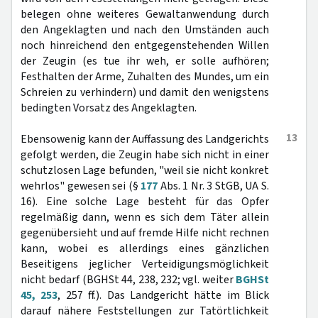
belegen ohne weiteres Gewaltanwendung durch
den Angeklagten und nach den Umständen auch
noch hinreichend den entgegenstehenden Willen
der Zeugin (es tue ihr weh, er solle aufhören;
Festhalten der Arme, Zuhalten des Mundes, um ein
Schreien zu verhindern) und damit den wenigstens
bedingten Vorsatz des Angeklagten.
13
Ebensowenig kann der Auffassung des Landgerichts
gefolgt werden, die Zeugin habe sich nicht in einer
schutzlosen Lage befunden, "weil sie nicht konkret
wehrlos" gewesen sei (§
177
Abs. 1 Nr. 3 StGB, UA S.
16). Eine solche Lage besteht für das Opfer
regelmäßig dann, wenn es sich dem Täter allein
gegenübersieht und auf fremde Hilfe nicht rechnen
kann, wobei es allerdings eines gänzlichen
Beseitigens jeglicher Verteidigungsmöglichkeit
nicht bedarf (BGHSt 44, 238, 232; vgl. weiter
BGHSt
45, 253
, 257 ff.). Das Landgericht hätte im Blick
darauf nähere Feststellungen zur Tatörtlichkeit