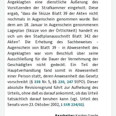
Angeklagten eine dienstliche Äußerung des
Vorsitzenden der Strafkammer eingeholt. Diese
ergab, "dass die Skizze Blatt 39 der Akten nicht
nochmals in Augenschein genommen wurde. Bei
dem am 18. Januar in Augenschein genommenen
Lageplan (Skizze von der Örtlichkeit) handelt es
sich um den Stadtplanausschnitt Blatt 342 der
Akten". Die Erhebung des Sachbeweises -
Augenschein von Blatt 39 - in Abwesenheit des
Angeklagten war vom Beschluß über seine
Ausschließung für die Dauer der Vernehmung der
Geschädigten nicht gedeckt. Ein Teil der
Hauptverhandlung fand somit in Abwesenheit
einer Person statt, deren Anwesenheit das Gesetz
vorschreibt (§
338
Nr. 5, §§
230
,
247
StPO). Dieser
absolute Revisionsgrund führt zur Aufhebung des
Urteils, ohne daß es darauf ankommt, ob das Urteil
tatsächlich darauf beruhen kann (vgl. Urteil des
Senats vom 23. Oktober 2002,
1 StR 234/02
).
Bearbeiter:
Karsten Gaede