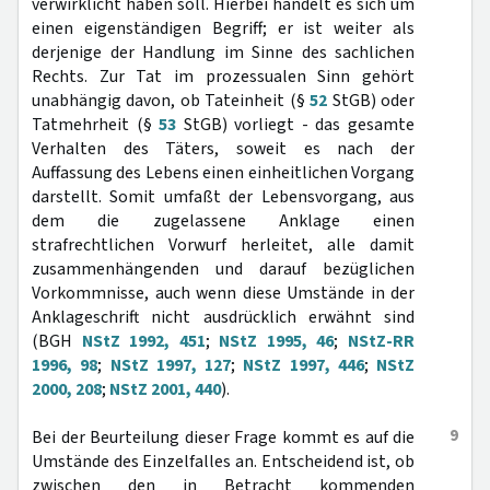
verwirklicht haben soll. Hierbei handelt es sich um
einen eigenständigen Begriff; er ist weiter als
derjenige der Handlung im Sinne des sachlichen
Rechts. Zur Tat im prozessualen Sinn gehört
unabhängig davon, ob Tateinheit (§
52
StGB) oder
Tatmehrheit (§
53
StGB) vorliegt - das gesamte
Verhalten des Täters, soweit es nach der
Auffassung des Lebens einen einheitlichen Vorgang
darstellt. Somit umfaßt der Lebensvorgang, aus
dem die zugelassene Anklage einen
strafrechtlichen Vorwurf herleitet, alle damit
zusammenhängenden und darauf bezüglichen
Vorkommnisse, auch wenn diese Umstände in der
Anklageschrift nicht ausdrücklich erwähnt sind
(BGH
NStZ 1992, 451
;
NStZ 1995, 46
;
NStZ-RR
1996, 98
;
NStZ 1997, 127
;
NStZ 1997, 446
;
NStZ
2000, 208
;
NStZ 2001, 440
).
9
Bei der Beurteilung dieser Frage kommt es auf die
Umstände des Einzelfalles an. Entscheidend ist, ob
zwischen den in Betracht kommenden