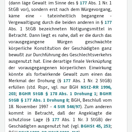
(dann läge Gewalt im Sinne des §
177
Abs. 1 Nr. 1
StGB vor), sondern erst nach dem Würgevorgang,
käme eine - tateinheitlich begangene -
Vergewaltigung durch die beiden anderen in §
177
Abs. 1 StGB bezeichneten Nötigungsmittel in
Betracht. Dann liegt es nahe, daß er die durch das
vorausgegangene Würgen geschwächte
körperliche Konstitution der Geschädigten ganz
bewußt zur Durchführung des Geschlechtsverkehrs
ausgenutzt hat. Eine derartige finale Verknüpfung
der vorausgegangenen körperlichen Einwirkung
könnte als fortwirkende Gewalt zum einen das
Merkmal der Drohung (§
177
Abs. 1 Nr. 2 StGB)
erfüllen (std. Rspr., vgl. nur BGH
NStZ-RR 1996,
203
;
BGHR StGB § 178 Abs. 1 Drohung 1
;
BGHR
StGB § 177 Abs. 1 Drohung 8
; BGH, Beschluß vom
18. November 1997 -
4 StR 546/97
). Zum anderen
kommt in Betracht, daß der Angeklagte die
schutzlose Lage (§
177
Abs. 1 Nr. 3 StGB) der
Geschädigten ausgenutzt hat (vgl.
BGHSt 45, 253
;