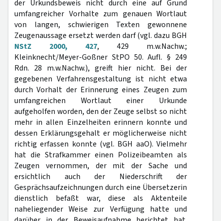
der Urkundsbeweis nicht durch eine auf Grund
umfangreicher Vorhalte zum genauen Wortlaut
von langen, schwierigen Texten gewonnene
Zeugenaussage ersetzt werden darf (vgl. dazu BGH
NStZ 2000, 427
, 429 m.w.Nachw.;
Kleinknecht/Meyer-Goßner StPO 50. Aufl. § 249
Rdn. 28 m.w.Nachw.), greift hier nicht. Bei der
gegebenen Verfahrensgestaltung ist nicht etwa
durch Vorhalt der Erinnerung eines Zeugen zum
umfangreichen Wortlaut einer Urkunde
aufgeholfen worden, den der Zeuge selbst so nicht
mehr in allen Einzelheiten erinnern konnte und
dessen Erklärungsgehalt er möglicherweise nicht
richtig erfassen konnte (vgl. BGH aaO). Vielmehr
hat die Strafkammer einen Polizeibeamten als
Zeugen vernommen, der mit der Sache und
ersichtlich auch der Niederschrift der
Gesprächsaufzeichnungen durch eine Übersetzerin
dienstlich befaßt war, diese als Aktenteile
naheliegender Weise zur Verfügung hatte und
darüber in der Beweisaufnahme berichtet hat.