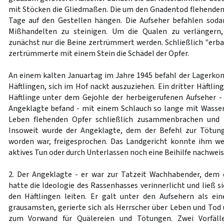
mit Stöcken die Gliedmaßen. Die um den Gnadentod flehenden
Tage auf den Gestellen hängen. Die Aufseher befahlen soda
Mißhandelten zu steinigen. Um die Qualen zu verlängern,
zunächst nur die Beine zertrümmert werden. Schließlich "erba
zertrümmerte mit einem Stein die Schädel der Opfer.
An einem kalten Januartag im Jahre 1945 befahl der Lagerko
Häftlingen, sich im Hof nackt auszuziehen. Ein dritter Häftli
Häftlinge unter dem Gejohle der herbeigerufenen Aufseher -
Angeklagte befand - mit einem Schlauch so lange mit Wasser 
Leben flehenden Opfer schließlich zusammenbrachen und 
Insoweit wurde der Angeklagte, dem der Befehl zur Tötung
worden war, freigesprochen. Das Landgericht konnte ihm we
aktives Tun oder durch Unterlassen noch eine Beihilfe nachweis
2. Der Angeklagte - er war zur Tatzeit Wachhabender, dem 
hatte die Ideologie des Rassenhasses verinnerlicht und ließ 
den Häftlingen leiten. Er galt unter den Aufsehern als ei
grausamsten, gerierte sich als Herrscher über Leben und Tod
zum Vorwand für Quälereien und Tötungen. Zwei Vorfäll