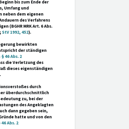
 Beginn bis zum Ende der
fs, Umfang und
gen neben dem eigenen
Andauern des Verfahrens
gen (BGHR MRK Art. 6 Abs.
;
StV 1992, 452
).
zögerung bewirkten
tspricht der ständigen
§ 46 Abs. 2
ass die Verletzung des
Maß dieses eigenständigen
.
ionsverstoßes durch
er überdurchschnittlich
edeutung zu, bei der
lastungen des Angeklagten
auch dann gegeben sein,
Gründe hatte und von den
46 Abs. 2