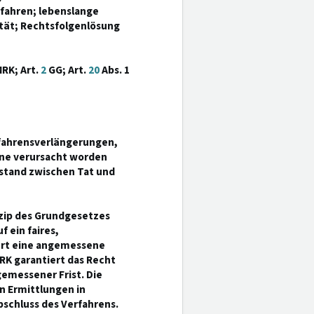
rfahren; lebenslange
ität; Rechtsfolgenlösung
RK; Art.
2
GG; Art.
20
Abs. 1
rfahrensverlängerungen,
ane verursacht worden
stand zwischen Tat und
nzip des Grundgesetzes
 ein faires,
dert eine angemessene
MRK garantiert das Recht
emessener Frist. Die
n Ermittlungen in
bschluss des Verfahrens.