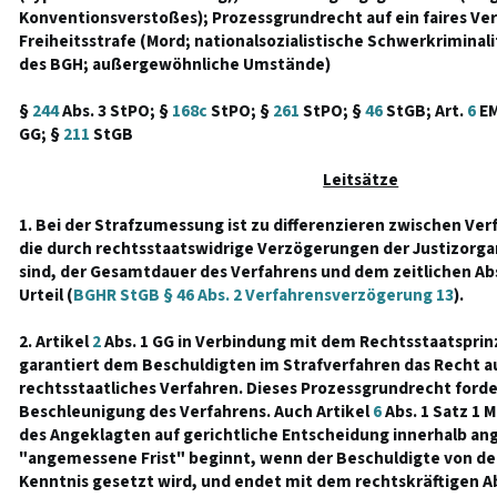
Konventionsverstoßes); Prozessgrundrecht auf ein faires Ve
Freiheitsstrafe (Mord; nationalsozialistische Schwerkriminal
des BGH; außergewöhnliche Umstände)
§
244
Abs. 3 StPO; §
168c
StPO; §
261
StPO; §
46
StGB; Art.
6
EM
GG; §
211
StGB
Leitsätze
1. Bei der Strafzumessung ist zu differenzieren zwischen Ve
die durch rechtsstaatswidrige Verzögerungen der Justizorg
sind, der Gesamtdauer des Verfahrens und dem zeitlichen Ab
Urteil (
BGHR StGB § 46 Abs. 2 Verfahrensverzögerung 13
).
2. Artikel
2
Abs. 1 GG in Verbindung mit dem Rechtsstaatspri
garantiert dem Beschuldigten im Strafverfahren das Recht auf
rechtsstaatliches Verfahren. Dieses Prozessgrundrecht for
Beschleunigung des Verfahrens. Auch Artikel
6
Abs. 1 Satz 1 
des Angeklagten auf gerichtliche Entscheidung innerhalb ang
"angemessene Frist" beginnt, wenn der Beschuldigte von de
Kenntnis gesetzt wird, und endet mit dem rechtskräftigen A