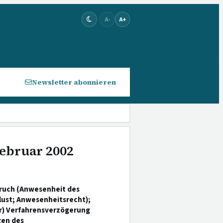
A-
A+
Newsletter abonnieren
Februar 2002
pruch (Anwesenheit des
ust; Anwesenheitsrecht);
r) Verfahrensverzögerung
gen des