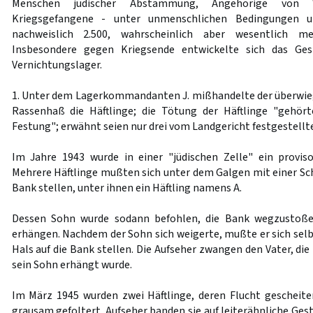
Menschen jüdischer Abstammung, Angehörige von W
Kriegsgefangene - unter unmenschlichen Bedingungen u
nachweislich 2.500, wahrscheinlich aber wesentlich 
Insbesondere gegen Kriegsende entwickelte sich das Ge
Vernichtungslager.
1. Unter dem Lagerkommandanten J. mißhandelte der überwieg
Rassenhaß die Häftlinge; die Tötung der Häftlinge "gehör
Festung"; erwähnt seien nur drei vom Landgericht festgestellte
Im Jahre 1943 wurde in einer "jüdischen Zelle" ein provis
Mehrere Häftlinge mußten sich unter dem Galgen mit einer Sch
Bank stellen, unter ihnen ein Häftling namens A.
Dessen Sohn wurde sodann befohlen, die Bank wegzustoße
erhängen. Nachdem der Sohn sich weigerte, mußte er sich selb
Hals auf die Bank stellen. Die Aufseher zwangen den Vater, d
sein Sohn erhängt wurde.
Im März 1945 wurden zwei Häftlinge, deren Flucht gescheit
grausam gefoltert. Aufseher banden sie auf leiterähnliche Ges