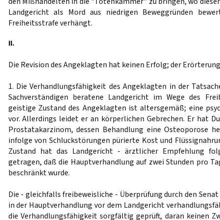
den Mißhandelten in die "Totenkammer" zu bringen, wo dieser 
Landgericht als Mord aus niedrigen Beweggründen bewer
Freiheitsstrafe verhängt.
II.
Die Revision des Angeklagten hat keinen Erfolg; der Erörterung
1. Die Verhandlungsfähigkeit des Angeklagten in der Tatsach
Sachverständigen beratene Landgericht im Wege des Freib
geistige Zustand des Angeklagten ist altersgemäß; eine psyc
vor. Allerdings leidet er an körperlichen Gebrechen. Er hat 
Prostatakarzinom, dessen Behandlung eine Osteoporose he
infolge von Schluckstörungen pürierte Kost und Flüssignahr
Zustand hat das Landgericht - ärztlicher Empfehlung fo
getragen, daß die Hauptverhandlung auf zwei Stunden pro Ta
beschränkt wurde.
Die - gleichfalls freibeweisliche - Überprüfung durch den Sena
in der Hauptverhandlung vor dem Landgericht verhandlungsfäh
die Verhandlungsfähigkeit sorgfältig geprüft, daran keinen Zw