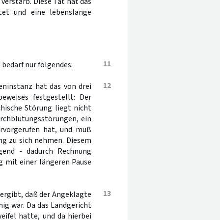
verstarb. Diese Tat hat das
tet und eine lebenslange
11
 bedarf nur folgendes:
12
eninstanz hat das von drei
eweises festgestellt: Der
hische Störung liegt nicht
Durchblutungsstörungen, ein
rvorgerufen hat, und muß
ung zu sich nehmen. Diesem
lgend - dadurch Rechnung
g mit einer längeren Pause
13
t ergibt, daß der Angeklagte
ig war. Da das Landgericht
eifel hatte, und da hierbei