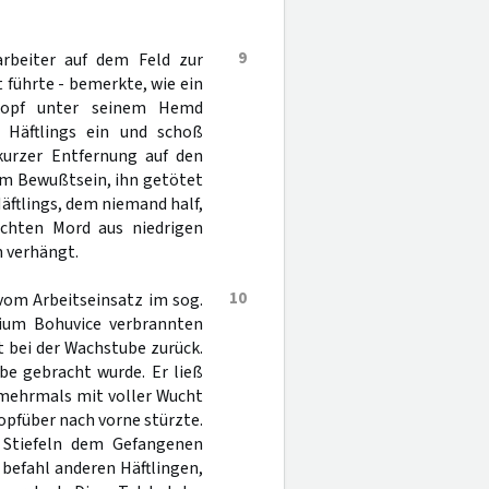
9
arbeiter auf dem Feld zur
 führte - bemerkte, wie ein
lkopf unter seinem Hemd
 Häftlings ein und schoß
urzer Entfernung auf den
 im Bewußtsein, ihn getötet
Häftlings, dem niemand half,
uchten Mord aus niedrigen
n verhängt.
10
vom Arbeitseinsatz im sog.
um Bohuvice verbrannten
t bei der Wachstube zurück.
be gebracht wurde. Er ließ
 mehrmals mit voller Wucht
kopfüber nach vorne stürzte.
 Stiefeln dem Gefangenen
befahl anderen Häftlingen,