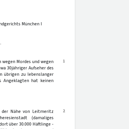
andgerichts München I
.
1
en wegen Mordes und wegen
twa 30jähriger Aufseher des
im übrigen zu lebenslanger
des Angeklagten hat keinen
2
 der Nähe von Leitmeritz
heresienstadt (damaliges
rt über 30.000 Häftlinge -