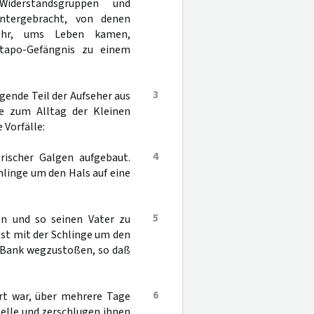
iderstandsgruppen und
ntergebracht, von denen
mehr, ums Leben kamen,
stapo-Gefängnis zu einem
3
ende Teil der Aufseher aus
te zum Alltag der Kleinen
 Vorfälle:
4
orischer Galgen aufgebaut.
linge um den Hals auf eine
5
n und so seinen Vater zu
st mit der Schlinge um den
ie Bank wegzustoßen, so daß
6
ert war, über mehrere Tage
telle und zerschlugen ihnen