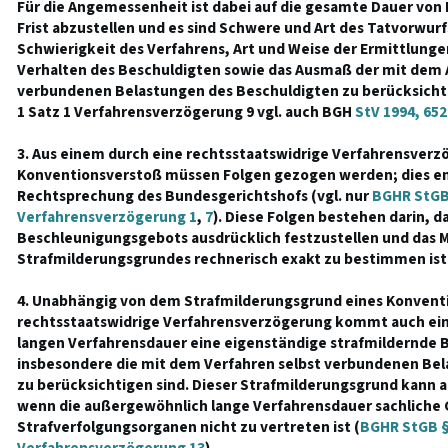
Für die Angemessenheit ist dabei auf die gesamte Dauer von
Frist abzustellen und es sind Schwere und Art des Tatvorwur
Schwierigkeit des Verfahrens, Art und Weise der Ermittlun
Verhalten des Beschuldigten sowie das Ausmaß der mit dem 
verbundenen Belastungen des Beschuldigten zu berücksichti
1 Satz 1 Verfahrensverzögerung 9 vgl. auch BGH
StV 1994, 652
3. Aus einem durch eine rechtsstaatswidrige Verfahrensver
Konventionsverstoß müssen Folgen gezogen werden; dies en
Rechtsprechung des Bundesgerichtshofs (vgl. nur
BGHR StGB 
Verfahrensverzögerung 1
,
7
). Diese Folgen bestehen darin, d
Beschleunigungsgebots ausdrücklich festzustellen und das 
Strafmilderungsgrundes rechnerisch exakt zu bestimmen ist
4. Unabhängig von dem Strafmilderungsgrund eines Konvent
rechtsstaatswidrige Verfahrensverzögerung kommt auch ein
langen Verfahrensdauer eine eigenständige strafmildernde B
insbesondere die mit dem Verfahren selbst verbundenen Be
zu berücksichtigen sind. Dieser Strafmilderungsgrund kann 
wenn die außergewöhnlich lange Verfahrensdauer sachliche 
Strafverfolgungsorganen nicht zu vertreten ist (
BGHR StGB § 