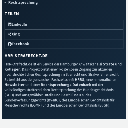
Rechtsprechung
TEILEN
LinkedIn
Xing
Facebook
HRR-STRAFRECHT.DE
HRR-Strafrecht.de ist ein Service der Hamburger Anwaltskanzlei
Strate und
Kollegen
. Das Projekt bietet einen kostenlosen Zugang zur aktuellen
höchstrichterlichen Rechtsprechung im Strafrecht und Strafverfahrensrecht.
Es besteht aus der juristischen Fachzeitschrift
HRRS
, einem monatlichen
Newsletter
und einer
Rechtsprechungs-Datenbank
mit der
vollständigen strafrechtlichen Rechtsprechung des Bundesgerichtshofs
(BGH) und ausgewählter Urteile und Beschlüsse u.a. des
Bundesverfassungsgerichts (BVerfG), des Europäischen Gerichtshofs für
Menschenrechte (EGMR) und des Europäischen Gerichtshofs (EuGH).
Impressum
·
Datenschutz