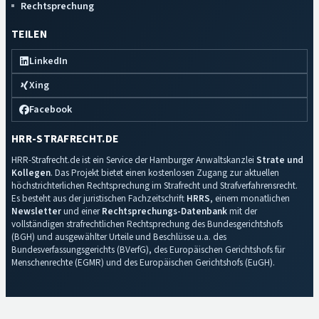
Rechtsprechung
TEILEN
LinkedIn
Xing
Facebook
HRR-STRAFRECHT.DE
HRR-Strafrecht.de ist ein Service der Hamburger Anwaltskanzlei
Strate und
Kollegen
. Das Projekt bietet einen kostenlosen Zugang zur aktuellen
höchstrichterlichen Rechtsprechung im Strafrecht und Strafverfahrensrecht.
Es besteht aus der juristischen Fachzeitschrift
HRRS
, einem monatlichen
Newsletter
und einer
Rechtsprechungs-Datenbank
mit der
vollständigen strafrechtlichen Rechtsprechung des Bundesgerichtshofs
(BGH) und ausgewählter Urteile und Beschlüsse u.a. des
Bundesverfassungsgerichts (BVerfG), des Europäischen Gerichtshofs für
Menschenrechte (EGMR) und des Europäischen Gerichtshofs (EuGH).
Impressum
·
Datenschutz