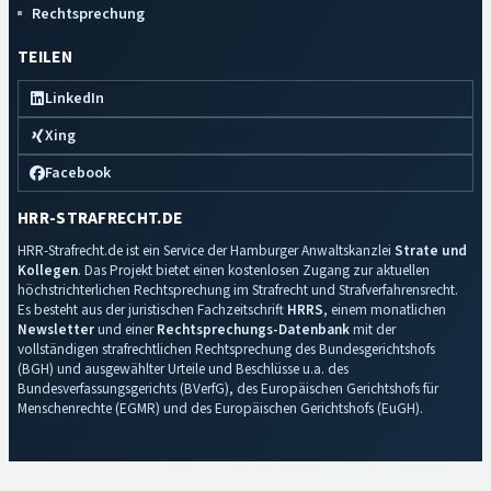
Rechtsprechung
TEILEN
LinkedIn
Xing
Facebook
HRR-STRAFRECHT.DE
HRR-Strafrecht.de ist ein Service der Hamburger Anwaltskanzlei
Strate und
Kollegen
. Das Projekt bietet einen kostenlosen Zugang zur aktuellen
höchstrichterlichen Rechtsprechung im Strafrecht und Strafverfahrensrecht.
Es besteht aus der juristischen Fachzeitschrift
HRRS
, einem monatlichen
Newsletter
und einer
Rechtsprechungs-Datenbank
mit der
vollständigen strafrechtlichen Rechtsprechung des Bundesgerichtshofs
(BGH) und ausgewählter Urteile und Beschlüsse u.a. des
Bundesverfassungsgerichts (BVerfG), des Europäischen Gerichtshofs für
Menschenrechte (EGMR) und des Europäischen Gerichtshofs (EuGH).
Impressum
·
Datenschutz