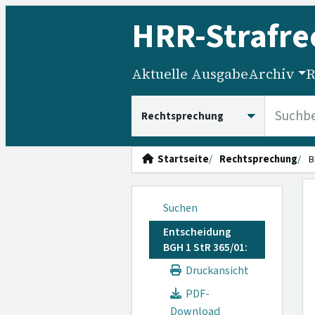
HRR
-Strafre
Aktuelle Ausgabe
Archiv
R
HRRS durchsuchen
Startseite
Rechtsprechung
B
Suchen
Entscheidung
BGH 1 StR 365/01:
Druckansicht
PDF-
Download