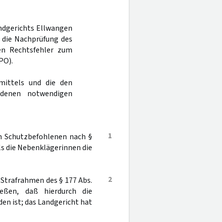
andgerichts Ellwangen
a die Nachprüfung des
nen Rechtsfehler zum
PO).
mittels und die den
ndenen notwendigen
1
on Schutzbefohlenen nach §
als die Nebenklägerinnen die
2
 Strafrahmen des § 177 Abs.
eßen, daß hierdurch die
n ist; das Landgericht hat