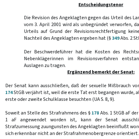
Entscheidungstenor
Die Revision des Angeklagten gegen das Urteil des L
vom 3. April 2001 wird als unbegründet verworfen, d
Urteils auf Grund der Revisionsrechtfertigung kei
Nachteil des Angeklagten ergeben hat (§
349
Abs. 2 St
Der Beschwerdeführer hat die Kosten des Rechts
Nebenklägerinnen im Revisionsverfahren entsta
Auslagen zu tragen.
Ergänzend bemerkt der Senat:
Der Senat kann ausschließen, daß der sexuelle Mißbrauch v
174
StGB verjährt ist, weil die erste Tat erst begangen wurde, 
erste oder zweite Schulklasse besuchten (UA S. 8, 9).
Soweit an Stelle des Strafrahmens des §
178
Abs. 1 StGB aF der
1 aF angewendet worden ist, kann der Senat ausschli
Strafzumessung zuungunsten des Angeklagten beeinflußt worde
sich erkennbar nicht an der Strafrahmenobergrenze orientiert.