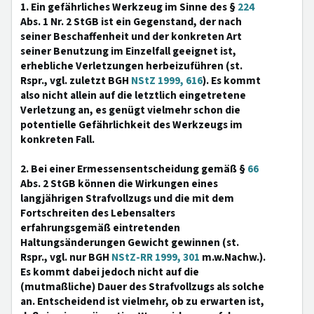
1. Ein gefährliches Werkzeug im Sinne des §
224
Abs. 1 Nr. 2 StGB ist ein Gegenstand, der nach
seiner Beschaffenheit und der konkreten Art
seiner Benutzung im Einzelfall geeignet ist,
erhebliche Verletzungen herbeizuführen (st.
Rspr., vgl. zuletzt BGH
NStZ 1999, 616
). Es kommt
also nicht allein auf die letztlich eingetretene
Verletzung an, es genügt vielmehr schon die
potentielle Gefährlichkeit des Werkzeugs im
konkreten Fall.
2. Bei einer Ermessensentscheidung gemäß §
66
Abs. 2 StGB können die Wirkungen eines
langjährigen Strafvollzugs und die mit dem
Fortschreiten des Lebensalters
erfahrungsgemäß eintretenden
Haltungsänderungen Gewicht gewinnen (st.
Rspr., vgl. nur BGH
NStZ-RR 1999, 301
m.w.Nachw.).
Es kommt dabei jedoch nicht auf die
(mutmaßliche) Dauer des Strafvollzugs als solche
an. Entscheidend ist vielmehr, ob zu erwarten ist,