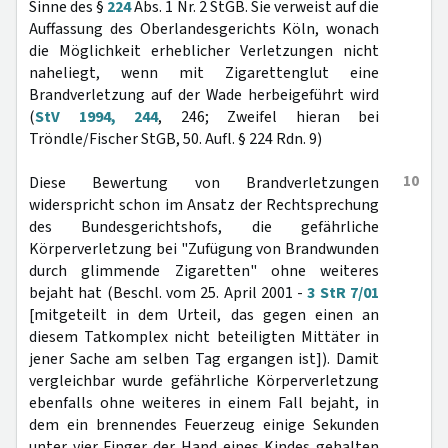
Sinne des §
224
Abs. 1 Nr. 2 StGB. Sie verweist auf die
Auffassung des Oberlandesgerichts Köln, wonach
die Möglichkeit erheblicher Verletzungen nicht
naheliegt, wenn mit Zigarettenglut eine
Brandverletzung auf der Wade herbeigeführt wird
(
StV 1994, 244
, 246; Zweifel hieran bei
Tröndle/Fischer StGB, 50. Aufl. § 224 Rdn. 9)
10
Diese Bewertung von Brandverletzungen
widerspricht schon im Ansatz der Rechtsprechung
des Bundesgerichtshofs, die gefährliche
Körperverletzung bei "Zufügung von Brandwunden
durch glimmende Zigaretten" ohne weiteres
bejaht hat (Beschl. vom 25. April 2001 -
3 StR 7/01
[mitgeteilt in dem Urteil, das gegen einen an
diesem Tatkomplex nicht beteiligten Mittäter in
jener Sache am selben Tag ergangen ist]). Damit
vergleichbar wurde gefährliche Körperverletzung
ebenfalls ohne weiteres in einem Fall bejaht, in
dem ein brennendes Feuerzeug einige Sekunden
unter vier Finger der Hand eines Kindes gehalten