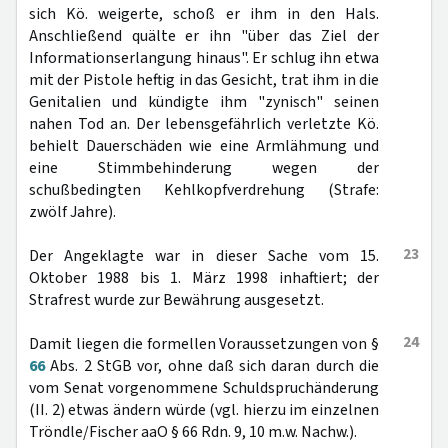
sich Kö. weigerte, schoß er ihm in den Hals.
Anschließend quälte er ihn "über das Ziel der
Informationserlangung hinaus". Er schlug ihn etwa
mit der Pistole heftig in das Gesicht, trat ihm in die
Genitalien und kündigte ihm "zynisch" seinen
nahen Tod an. Der lebensgefährlich verletzte Kö.
behielt Dauerschäden wie eine Armlähmung und
eine Stimmbehinderung wegen der
schußbedingten Kehlkopfverdrehung (Strafe:
zwölf Jahre).
23
Der Angeklagte war in dieser Sache vom 15.
Oktober 1988 bis 1. März 1998 inhaftiert; der
Strafrest wurde zur Bewährung ausgesetzt.
24
Damit liegen die formellen Voraussetzungen von §
66
Abs. 2 StGB vor, ohne daß sich daran durch die
vom Senat vorgenommene Schuldspruchänderung
(II. 2) etwas ändern würde (vgl. hierzu im einzelnen
Tröndle/Fischer aaO § 66 Rdn. 9, 10 m.w. Nachw.).