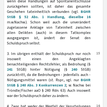
wenn diese Handlungen auf Spontanentschlüsse
zurückgehen sollten, ist daher das gesamte
Geschehen tateinheitlich verbunden (vgl.
BGHR
StGB § 52 Abs. 1 Handlung, dieselbe 16
m.w.Nachw.). Schon weil auch die unverändert
zugelassene Anklage von Tateinheit zwischen
allen Delikten (auch) in diesem Tatkomplex
ausgegangen ist, ändert der Senat den
Schuldspruch selbst.
15
3. Im übrigen enthält der Schuldspruch nur noch
insoweit einen den Angeklagten
benachteiligenden Rechtsfehler, als Bedrohung (§
241
StGB) hinter Nötigung (§
240
StGB)
zurücktritt, da die Bedrohungen - jedenfalls auch -
Nötigungsmittel waren (st. Rspr., vgl. nur
BGHR
StGB § 240 Abs. 3 Konkurrenzen 2
; w. Nachw. bei
Tröndle/Fischer aaO § 240 Rdn. 63). Auch insoweit
war der Schuldspruch daher zu ändern.
16
4. Zwar hat weder der Wegfall der Verurteilungen