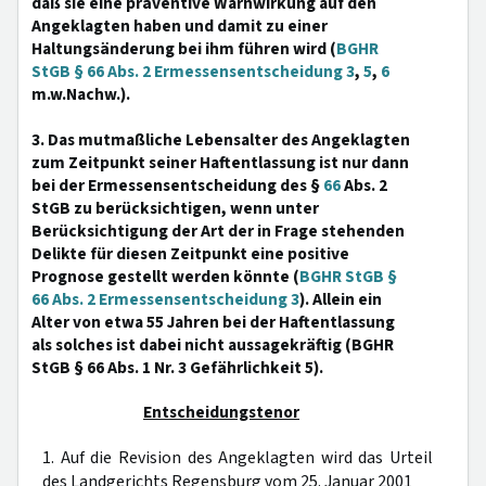
daß sie eine präventive Warnwirkung auf den
Angeklagten haben und damit zu einer
Haltungsänderung bei ihm führen wird (
BGHR
StGB § 66 Abs. 2 Ermessensentscheidung 3
,
5
,
6
m.w.Nachw.).
3. Das mutmaßliche Lebensalter des Angeklagten
zum Zeitpunkt seiner Haftentlassung ist nur dann
bei der Ermessensentscheidung des §
66
Abs. 2
StGB zu berücksichtigen, wenn unter
Berücksichtigung der Art der in Frage stehenden
Delikte für diesen Zeitpunkt eine positive
Prognose gestellt werden könnte (
BGHR StGB §
66 Abs. 2 Ermessensentscheidung 3
). Allein ein
Alter von etwa 55 Jahren bei der Haftentlassung
als solches ist dabei nicht aussagekräftig (BGHR
StGB § 66 Abs. 1 Nr. 3 Gefährlichkeit 5).
Entscheidungstenor
1. Auf die Revision des Angeklagten wird das Urteil
des Landgerichts Regensburg vom 25. Januar 2001