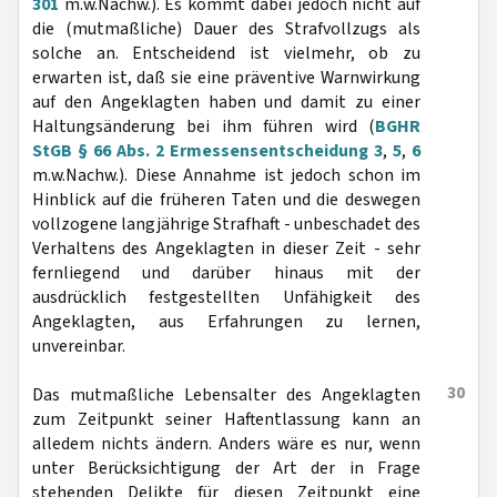
301
m.w.Nachw.). Es kommt dabei jedoch nicht auf
die (mutmaßliche) Dauer des Strafvollzugs als
solche an. Entscheidend ist vielmehr, ob zu
erwarten ist, daß sie eine präventive Warnwirkung
auf den Angeklagten haben und damit zu einer
Haltungsänderung bei ihm führen wird (
BGHR
StGB § 66 Abs. 2 Ermessensentscheidung 3
,
5
,
6
m.w.Nachw.). Diese Annahme ist jedoch schon im
Hinblick auf die früheren Taten und die deswegen
vollzogene langjährige Strafhaft - unbeschadet des
Verhaltens des Angeklagten in dieser Zeit - sehr
fernliegend und darüber hinaus mit der
ausdrücklich festgestellten Unfähigkeit des
Angeklagten, aus Erfahrungen zu lernen,
unvereinbar.
30
Das mutmaßliche Lebensalter des Angeklagten
zum Zeitpunkt seiner Haftentlassung kann an
alledem nichts ändern. Anders wäre es nur, wenn
unter Berücksichtigung der Art der in Frage
stehenden Delikte für diesen Zeitpunkt eine