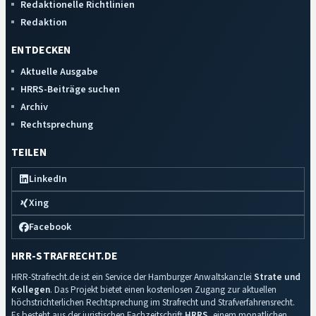
Redaktionelle Richtlinien
Redaktion
ENTDECKEN
Aktuelle Ausgabe
HRRS-Beiträge suchen
Archiv
Rechtsprechung
TEILEN
LinkedIn
Xing
Facebook
HRR-STRAFRECHT.DE
HRR-Strafrecht.de ist ein Service der Hamburger Anwaltskanzlei
Strate und
Kollegen
. Das Projekt bietet einen kostenlosen Zugang zur aktuellen
höchstrichterlichen Rechtsprechung im Strafrecht und Strafverfahrensrecht.
Es besteht aus der juristischen Fachzeitschrift
HRRS
, einem monatlichen