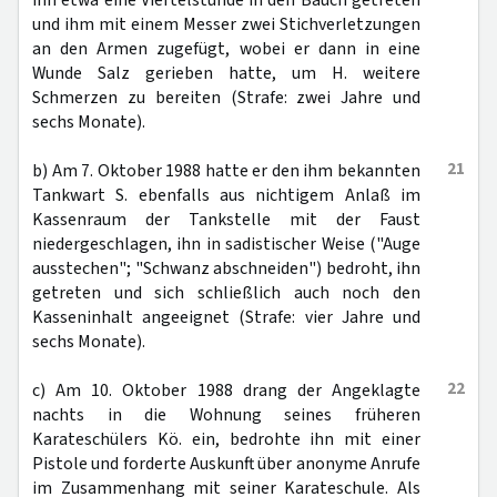
ihn etwa eine Viertelstunde in den Bauch getreten
und ihm mit einem Messer zwei Stichverletzungen
an den Armen zugefügt, wobei er dann in eine
Wunde Salz gerieben hatte, um H. weitere
Schmerzen zu bereiten (Strafe: zwei Jahre und
sechs Monate).
21
b) Am 7. Oktober 1988 hatte er den ihm bekannten
Tankwart S. ebenfalls aus nichtigem Anlaß im
Kassenraum der Tankstelle mit der Faust
niedergeschlagen, ihn in sadistischer Weise ("Auge
ausstechen"; "Schwanz abschneiden") bedroht, ihn
getreten und sich schließlich auch noch den
Kasseninhalt angeeignet (Strafe: vier Jahre und
sechs Monate).
22
c) Am 10. Oktober 1988 drang der Angeklagte
nachts in die Wohnung seines früheren
Karateschülers Kö. ein, bedrohte ihn mit einer
Pistole und forderte Auskunft über anonyme Anrufe
im Zusammenhang mit seiner Karateschule. Als