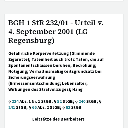
BGH 1 StR 232/01 - Urteil v.
4. September 2001 (LG
Regensburg)
Gefährliche Körperverletzung (Glimmende
Zigarette); Tateinheit auch trotz Taten, die auf
Spontanentschlüssen beruhen; Bedrohung;
Nötigung; Verhältnismäßigkeitsgrundsatz bei
Sicherungsverwahrung
(Ermessensentscheidung; Lebensalter;
Wirkungen des Strafvollzuges); Hang
§
224
Abs. 1 Nr. 1 StGB; §
52
StGB; §
240
StGB; §
241
StGB; §
66
Abs. 2 StGB; §
62
StGB
Leitsätze des Bearbeiters