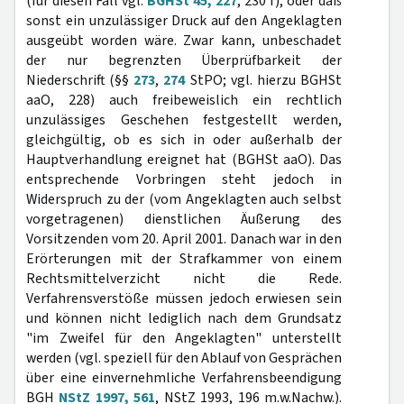
(für diesen Fall vgl.
BGHSt 45, 227
, 230 f), oder daß
sonst ein unzulässiger Druck auf den Angeklagten
ausgeübt worden wäre. Zwar kann, unbeschadet
der nur begrenzten Überprüfbarkeit der
Niederschrift (§§
273
,
274
StPO; vgl. hierzu BGHSt
aaO, 228) auch freibeweislich ein rechtlich
unzulässiges Geschehen festgestellt werden,
gleichgültig, ob es sich in oder außerhalb der
Hauptverhandlung ereignet hat (BGHSt aaO). Das
entsprechende Vorbringen steht jedoch in
Widerspruch zu der (vom Angeklagten auch selbst
vorgetragenen) dienstlichen Äußerung des
Vorsitzenden vom 20. April 2001. Danach war in den
Erörterungen mit der Strafkammer von einem
Rechtsmittelverzicht nicht die Rede.
Verfahrensverstöße müssen jedoch erwiesen sein
und können nicht lediglich nach dem Grundsatz
"im Zweifel für den Angeklagten" unterstellt
werden (vgl. speziell für den Ablauf von Gesprächen
über eine einvernehmliche Verfahrensbeendigung
BGH
NStZ 1997, 561
, NStZ 1993, 196 m.w.Nachw.).