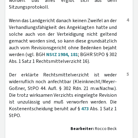
worden. Das alles ergibt sich aus dem
Sitzungsprotokoll.
4
Wenn das Landgericht danach keinen Zweifel an der
Verhandlungsfähigkeit des Angeklagten hatte und
solche auch von der Verteidigung nicht geltend
gemacht worden sind, so kann diese grundsätzlich
auch vom Revisionsgericht ohne Bedenken bejaht
werden (vgl. BGH
NStZ 1984, 181
; BGHR StPO § 302
Abs. 1 Satz 1 Rechtsmittelverzicht 16).
5
Der erklärte Rechtsmittelverzicht ist weder
widerruflich noch anfechtbar (Kleinknecht/Meyer-
Goßner, StPO 44. Aufl. § 302 Rdn. 21 m.w.Nachw.).
Die trotz wirksamen Verzichts eingelegte Revision
ist unzulässig und muß verworfen werden. Die
Kostenentscheidung beruht auf §
473
Abs. 1 Satz 1
StPO.
Bearbeiter:
Rocco Beck