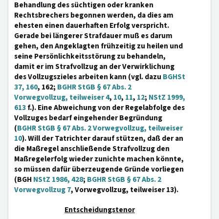
Behandlung des süchtigen oder kranken
Rechtsbrechers begonnen werden, da dies am
ehesten einen dauerhaften Erfolg verspricht.
Gerade bei längerer Strafdauer muß es darum
gehen, den Angeklagten frühzeitig zu heilen und
seine Persönlichkeitsstörung zu behandeln,
damit er im Strafvollzug an der Verwirklichung
des Vollzugszieles arbeiten kann (vgl. dazu
BGHSt
37, 160
, 162;
BGHR StGB § 67 Abs. 2
Vorwegvollzug, teilweiser 4
,
10
,
11
,
12
;
NStZ 1999,
613
f.). Eine Abweichung von der Regelabfolge des
Vollzuges bedarf eingehender Begründung
(
BGHR StGB § 67 Abs. 2 Vorwegvollzug, teilweiser
10
). Will der Tatrichter darauf stützen, daß der an
die Maßregel anschließende Strafvollzug den
Maßregelerfolg wieder zunichte machen könnte,
so müssen dafür überzeugende Gründe vorliegen
(BGH
NStZ 1986, 428
;
BGHR StGB § 67 Abs. 2
Vorwegvollzug 7
, Vorwegvollzug, teilweiser 13).
Entscheidungstenor