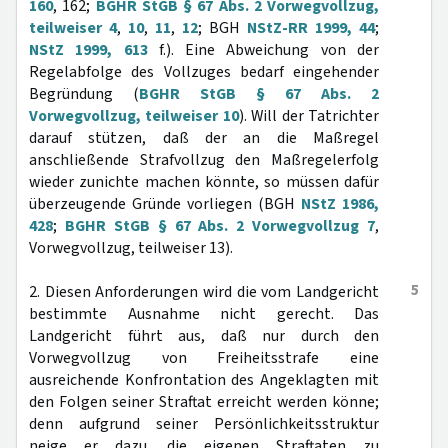
160
, 162;
BGHR StGB § 67 Abs. 2 Vorwegvollzug,
teilweiser 4
,
10
,
11
,
12
; BGH
NStZ-RR 1999, 44
;
NStZ 1999, 613
f.). Eine Abweichung von der
Regelabfolge des Vollzuges bedarf eingehender
Begründung (
BGHR StGB § 67 Abs. 2
Vorwegvollzug, teilweiser 10
). Will der Tatrichter
darauf stützen, daß der an die Maßregel
anschließende Strafvollzug den Maßregelerfolg
wieder zunichte machen könnte, so müssen dafür
überzeugende Gründe vorliegen (BGH
NStZ 1986,
428
;
BGHR StGB § 67 Abs. 2 Vorwegvollzug 7
,
Vorwegvollzug, teilweiser 13).
5
2. Diesen Anforderungen wird die vom Landgericht
bestimmte Ausnahme nicht gerecht. Das
Landgericht führt aus, daß nur durch den
Vorwegvollzug von Freiheitsstrafe eine
ausreichende Konfrontation des Angeklagten mit
den Folgen seiner Straftat erreicht werden könne;
denn aufgrund seiner Persönlichkeitsstruktur
neige er dazu, die eigenen Straftaten zu