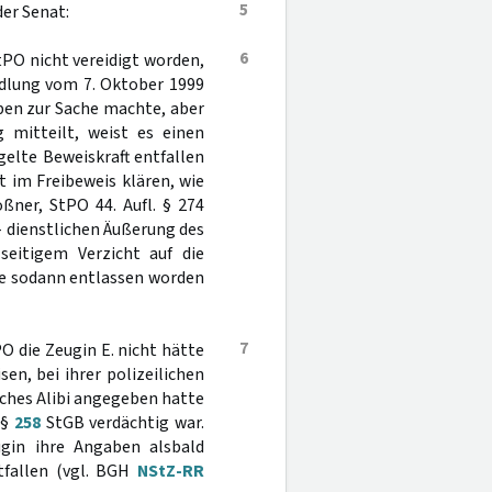
5
er Senat:
6
PO nicht vereidigt worden,
ndlung vom 7. Oktober 1999
ben zur Sache machte, aber
g mitteilt, weist es einen
elte Beweiskraft entfallen
t im Freibeweis klären, wie
ßner, StPO 44. Aufl. § 274
 - dienstlichen Äußerung des
seitigem Verzicht auf die
se sodann entlassen worden
7
PO die Zeugin E. nicht hätte
sen, bei ihrer polizeilichen
sches Alibi angegeben hatte
 §
258
StGB verdächtig war.
eugin ihre Angaben alsbald
ntfallen (vgl. BGH
NStZ-RR