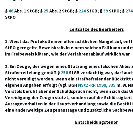
§
46
Abs. 1 StGB; §
25
Abs. 2 StGB; §
224
StGB; §
59
StPO; §
274
StPO
Leitsätze des Bearbeiters
1. Weist das Protokoll einen offensichtlichen Mangel auf, entfä
StPO geregelte Beweiskraft. In einem solchen Fall kann und 
im Freibeweis klären, wie der Verfahrensablauf wirklich war.
2. Ein Zeuge, der wegen eines Stützung eines falschen Alibi
Strafvereitelung gemäß §
258
StGB verdächtig war, darf auc
nicht vereidigt werden, wenn ein strafbefreiender Rücktritt 
eigenen Angaben erfolgt (vgl. BGH
NStZ-RR 1998, 335
m. w. Na
Verstoß beruht aber der Schuldspruch nicht, wenn sich das Urt
Vereidigung der Zeugin stützt, sondern auf die Schlüssigkeit 
Aussageverhalten in der Hauptverhandlung sowie die Bestät
eine anderweitige Zeugenaussage und zusätzliche Sachbewe
Entscheidungstenor