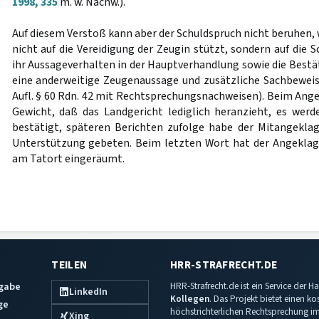
1998, 335
m. w. Nachw.).
Auf diesem Verstoß kann aber der Schuldspruch nicht beruhen, w
nicht auf die Vereidigung der Zeugin stützt, sondern auf die S
ihr Aussageverhalten in der Hauptverhandlung sowie die Bestä
eine anderweitige Zeugenaussage und zusätzliche Sachbeweise
Aufl. § 60 Rdn. 42 mit Rechtsprechungsnachweisen). Beim Angekl
Gewicht, daß das Landgericht lediglich heranzieht, es werd
bestätigt, späteren Berichten zufolge habe der Mitangekla
Unterstützung gebeten. Beim letzten Wort hat der Angeklag
am Tatort eingeräumt.
TEILEN
HRR-STRAFRECHT.DE
sgabe
HRR-Strafrecht.de ist ein Service der
LinkedIn
Kollegen
. Das Projekt bietet einen k
ge
höchstrichterlichen Rechtsprechung im 
Xing