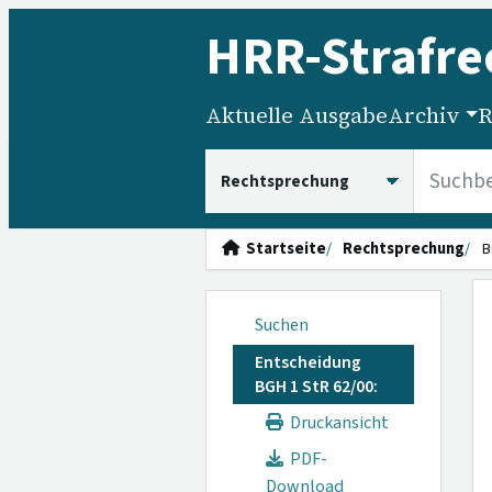
HRR
-Strafre
Aktuelle Ausgabe
Archiv
R
HRRS durchsuchen
Startseite
Rechtsprechung
B
Suchen
Entscheidung
BGH 1 StR 62/00:
Druckansicht
PDF-
Download