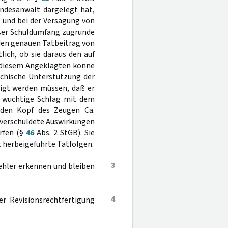
undesanwalt dargelegt hat,
 und bei der Versagung von
oßer Schuldumfang zugrunde
"den genauen Tatbeitrag von
tlich, ob sie daraus den auf
, diesem Angeklagten könne
ychische Unterstützung der
tigt werden müssen, daß er
r wuchtige Schlag mit dem
f den Kopf des Zeugen Ca.
ß verschuldete Auswirkungen
ürfen (§
46
Abs. 2 StGB). Sie
 herbeigeführte Tatfolgen.
3
ehler erkennen und bleiben
4
er Revisionsrechtfertigung