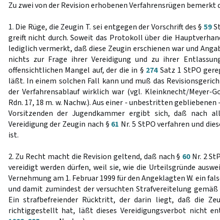
Zu zwei von der Revision erhobenen Verfahrensrügen bemerkt d
1. Die Rüge, die Zeugin T. sei entgegen der Vorschrift des §
59
St
greift nicht durch. Soweit das Protokoll über die Hauptverha
lediglich vermerkt, daß diese Zeugin erschienen war und Anga
nichts zur Frage ihrer Vereidigung und zu ihrer Entlassun
offensichtlichen Mangel auf, der die in §
274
Satz 1 StPO gereg
läßt. In einem solchen Fall kann und muß das Revisionsgerich
der Verfahrensablauf wirklich war (vgl. Kleinknecht/Meyer-Go
Rdn. 17, 18 m. w. Nachw.). Aus einer - unbestritten gebliebenen
Vorsitzenden der Jugendkammer ergibt sich, daß nach all
Vereidigung der Zeugin nach §
61
Nr. 5 StPO verfahren und die
ist.
2. Zu Recht macht die Revision geltend, daß nach §
60
Nr. 2 St
vereidigt werden dürfen, weil sie, wie die Urteilsgründe auswei
Vernehmung am 1. Februar 1999 für den Angeklagten W. ein fal
und damit zumindest der versuchten Strafvereitelung gemäß
Ein strafbefreiender Rücktritt, der darin liegt, daß die Z
richtiggestellt hat, läßt dieses Vereidigungsverbot nicht e