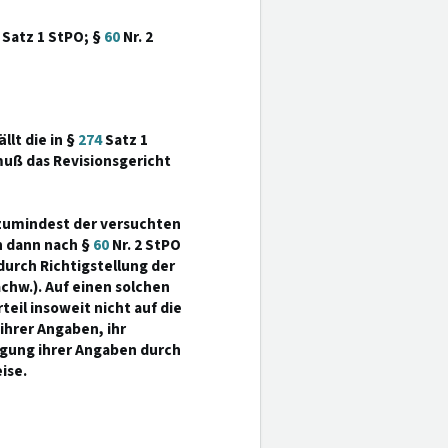
Satz 1 StPO; §
60
Nr. 2
llt die in §
274
Satz 1
muß das Revisionsgericht
s zumindest der versuchten
h dann nach §
60
Nr. 2 StPO
durch Richtigstellung der
chw.). Auf einen solchen
eil insoweit nicht auf die
ihrer Angaben, ihr
igung ihrer Angaben durch
ise.