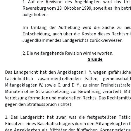
1. Auf die Revision des Angeklagten wird das Urt
Ravensburg vom 13. Oktober 1999, soweit es ihn betrif
aufgehoben.
Im Umfang der Aufhebung wird die Sache zu neu
Entscheidung, auch über die Kosten dieses Rechtsmi
Jugendkammer des Landgerichts zurückverwiesen.
2. Die weitergehende Revision wird verworfen.
Gründe
Das Landgericht hat den Angeklagten I. Y. wegen gefährliche
tateinheitlich zusammentreffenden Fällen, gemeinscha
Mitangeklagten W. sowie C. und D. Y., zu einer Freiheitsstra
Monaten ohne Strafaussetzung zur Bewährung verurteilt. Mit s
Verletzung formellen und materiellen Rechts. Das Rechtsmittel
gegen den Strafausspruch richtet.
1. Das Landgericht hat zwar, was die festgestellten Tätlic
Einsatzes eines Baseballschlägers durch den Mitangeklagten C. 
den Angeklagten als Mittäter der fünffachen Körperverletzun