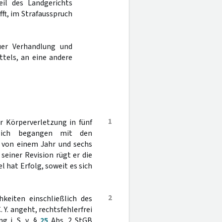
eil des Landgerichts
ft, im Strafausspruch
er Verhandlung und
ttels, an eine andere
1
r Körperverletzung in fünf
ftlich begangen mit den
fe von einem Jahr und sechs
einer Revision rügt er die
 hat Erfolg, soweit es sich
2
hkeiten einschließlich des
Y. angeht, rechtsfehlerfrei
g i. S. v. §
25
Abs. 2 StGB