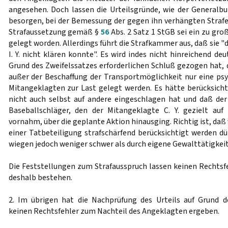
angesehen. Doch lassen die Urteilsgründe, wie der Generalb
besorgen, bei der Bemessung der gegen ihn verhängten Strafe
Strafaussetzung gemäß §
56
Abs. 2 Satz 1 StGB sei ein zu gr
gelegt worden. Allerdings führt die Strafkammer aus, daß sie 
I. Y. nicht klären konnte". Es wird indes nicht hinreichend deu
Grund des Zweifelssatzes erforderlichen Schluß gezogen hat
außer der Beschaffung der Transportmöglichkeit nur eine ps
Mitangeklagten zur Last gelegt werden. Es hätte berücksich
nicht auch selbst auf andere eingeschlagen hat und daß de
Baseballschläger, den der Mitangeklagte C. Y. gezielt au
vornahm, über die geplante Aktion hinausging. Richtig ist, da
einer Tatbeteiligung strafschärfend berücksichtigt werden d
wiegen jedoch weniger schwer als durch eigene Gewalttätigkeit
Die Feststellungen zum Strafausspruch lassen keinen Rechtsf
deshalb bestehen.
2. Im übrigen hat die Nachprüfung des Urteils auf Grund d
keinen Rechtsfehler zum Nachteil des Angeklagten ergeben.