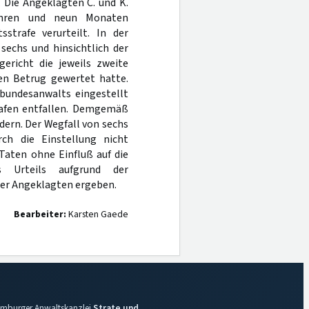
. Die Angeklagten C. und K.
ahren und neun Monaten
strafe verurteilt. In der
sechs und hinsichtlich der
ericht die jeweils zweite
en Betrug gewertet hatte.
lbundesanwalts eingestellt
rafen entfallen. Demgemäß
dern. Der Wegfall von sechs
rch die Einstellung nicht
Taten ohne Einfluß auf die
 Urteils aufgrund der
der Angeklagten ergeben.
Bearbeiter:
Karsten Gaede
 Hamburger Anwaltskanzlei
Strate und