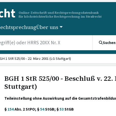
cht
Online-Zeitschrift und Rechtsprechungsdatenbank
für höchstrichterliche Rechtsprechung im Strafrecht
echtsprechung
Über uns
Suchen
GH 1 StR 525/00 - 22. März 2001 (LG Stuttgart)
BGH 1 StR 525/00 - Beschluß v. 22.
Stuttgart)
Teileinstellung ohne Auswirkung auf die Gesamtstrafenbildu
§
154
Abs. 2 StPO; §
54
StGB; §
53
StGB