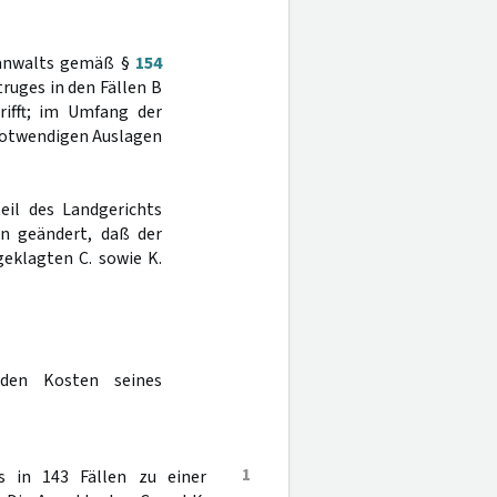
esanwalts gemäß §
154
truges in den Fällen B
trifft; im Umfang der
 notwendigen Auslagen
eil des Landgerichts
in geändert, daß der
geklagten C. sowie K.
nden Kosten seines
1
 in 143 Fällen zu einer