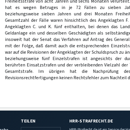
Freiheitsstrafe von acht Jahren und sechs Monaten verurteilt
hat es wegen Betruges in je 72 Fällen zu sieben J
beziehungsweise sieben Jahren und drei Monaten Freiheits
Gesamtzahl der Fälle waren hinsichtlich des Angeklagten F. 
Angeklagten C. und K. fünf enthalten, bei denen das Landg
Geldanlage ein und desselben Geschädigten als selbständig
insoweit hat der Senat das Verfahren auf Antrag des Genera
mit der Folge, daß damit auch die entsprechenden Einzelst
war auf die Revisionen der Angeklagten der Schuldspruch zu än
beziehungsweise fünf Einzelstrafen ist angesichts der du
berührten Einsatzstrafen und der verbleibenden Vielzahl der 
Gesamtstrafe. Im übrigen hat die Nachprüfung des
Revisionsrechtfertigungen keinen Rechtsfehler zum Nachteil 
TEILEN
HRR-STRAFRECHT.DE
sgabe
HRR-Strafrecht.de ist ein Service der