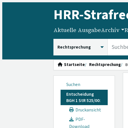
HRR
-Strafre
Aktuelle Ausgabe
Archiv
R
HRRS durchsuchen
Startseite
Rechtsprechung
B
Suchen
Entscheidung
BGH 1 StR 525/00:
Druckansicht
PDF-
Download