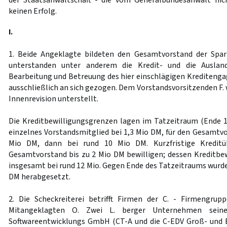
der Staatsanwaltschaft - die vom Generalbundesanwalt nic
keinen Erfolg.
I.
1. Beide Angeklagte bildeten den Gesamtvorstand der Spa
unterstanden unter anderem die Kredit- und die Ausland
Bearbeitung und Betreuung des hier einschlägigen Kreditenga
ausschließlich an sich gezogen. Dem Vorstandsvorsitzenden F.
Innenrevision unterstellt.
Die Kreditbewilligungsgrenzen lagen im Tatzeitraum (Ende 19
einzelnes Vorstandsmitglied bei 1,3 Mio DM, für den Gesamtvo
Mio DM, dann bei rund 10 Mio DM. Kurzfristige Kreditü
Gesamtvorstand bis zu 2 Mio DM bewilligen; dessen Kreditbe
insgesamt bei rund 12 Mio. Gegen Ende des Tatzeitraums wurde
DM herabgesetzt.
2. Die Scheckreiterei betrifft Firmen der C. - Firmengrup
Mitangeklagten O. Zwei L. berger Unternehmen seine
Softwareentwicklungs GmbH (CT-A und die C-EDV Groß- und 