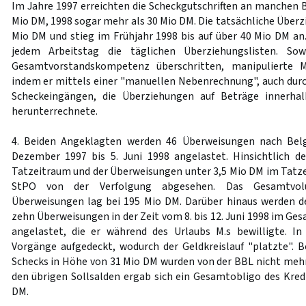
Im Jahre 1997 erreichten die Scheckgutschriften an manchen
Mio DM, 1998 sogar mehr als 30 Mio DM. Die tatsächliche Überz
Mio DM und stieg im Frühjahr 1998 bis auf über 40 Mio DM an
jedem Arbeitstag die täglichen Überziehungslisten. So
Gesamtvorstandskompetenz überschritten, manipulierte M.
indem er mittels einer "manuellen Nebenrechnung", auch durc
Scheckeingängen, die Überziehungen auf Beträge innerh
herunterrechnete.
4. Beiden Angeklagten werden 46 Überweisungen nach Bel
Dezember 1997 bis 5. Juni 1998 angelastet. Hinsichtlich 
Tatzeitraum und der Überweisungen unter 3,5 Mio DM im Tat
StPO von der Verfolgung abgesehen. Das Gesamtvol
Überweisungen lag bei 195 Mio DM. Darüber hinaus werden d
zehn Überweisungen in der Zeit vom 8. bis 12. Juni 1998 im G
angelastet, die er während des Urlaubs M.s bewilligte. In
Vorgänge aufgedeckt, wodurch der Geldkreislauf "platzte". Be
Schecks in Höhe von 31 Mio DM wurden von der BBL nicht me
den übrigen Sollsalden ergab sich ein Gesamtobligo des Kr
DM.