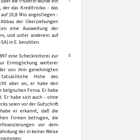
7
ber die Prüferin wurde ein
 der das Kreditrisiko - das
auf 10,8 Mio angestiegen -
n Abbau der Überziehungen
ten eine Ausweitung der
en, und unter anderem auf
SA) in E. beruhten.
8
97 eine Scheckreiterei zur
ur Ermöglichung weiterer
 der von ihm genehmigten
 tatsächliche Höhe des
cht aber an, er habe den
r belgischen Firma. Er habe
. Er habe sich auch - ohne
cks seien vor der Gutschrift
 habe er erkannt, daß die
chen Firmen betrugen, die
rfinanzierungen vor dem
ährdung der in keiner Weise
 genommen.