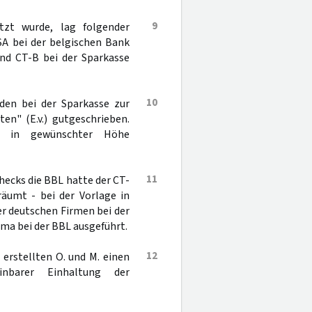
9
ützt wurde, lag folgender
SA bei der belgischen Bank
nd CT-B bei der Sparkasse
10
den bei der Sparkasse zur
en" (E.v.) gutgeschrieben.
s in gewünschter Höhe
11
hecks die BBL hatte der CT-
räumt - bei der Vorlage in
r deutschen Firmen bei der
rma bei der BBL ausgeführt.
12
 erstellten O. und M. einen
inbarer Einhaltung der