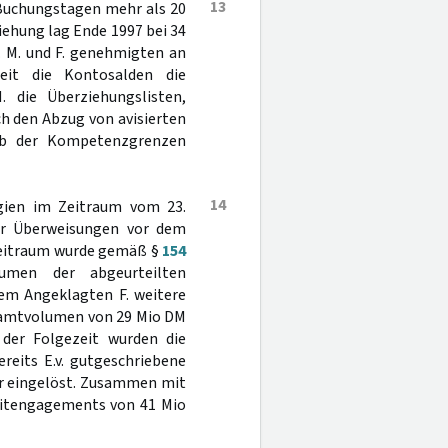
13
 Buchungstagen mehr als 20
iehung lag Ende 1997 bei 34
. M. und F. genehmigten an
weit die Kontosalden die
 die Überziehungslisten,
h den Abzug von avisierten
alb der Kompetenzgrenzen
14
gien im Zeitraum vom 23.
der Überweisungen vor dem
zeitraum wurde gemäß §
154
umen der abgeurteilten
em Angeklagten F. weitere
esamtvolumen von 29 Mio DM
 der Folgezeit wurden die
reits E.v. gutgeschriebene
hr eingelöst. Zusammen mit
editengagements von 41 Mio