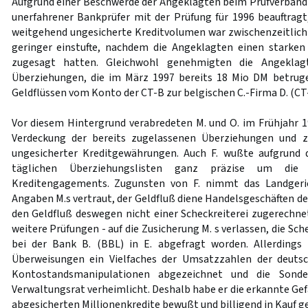
Aufgrund einer Beschwerde der Angeklagten beim Prüfverband ü
unerfahrener Bankprüfer mit der Prüfung für 1996 beauftragt,
weitgehend ungesicherte Kreditvolumen war zwischenzeitlich 
geringer einstufte, nachdem die Angeklagten einen starke
zugesagt hatten. Gleichwohl genehmigten die Angeklag
Überziehungen, die im März 1997 bereits 18 Mio DM betrug
Geldflüssen vom Konto der CT-B zur belgischen C.-Firma D. (CT-
Vor diesem Hintergrund verabredeten M. und O. im Frühjahr 19
Verdeckung der bereits zugelassenen Überziehungen und z
ungesicherter Kreditgewährungen. Auch F. wußte aufgrund
täglichen Überziehungslisten ganz präzise um die
Kreditengagements. Zugunsten von F. nimmt das Landgeri
Angaben M.s vertraut, der Geldfluß diene Handelsgeschäften de
den Geldfluß deswegen nicht einer Scheckreiterei zugerechnet
weitere Prüfungen - auf die Zusicherung M. s verlassen, die Sche
bei der Bank B. (BBL) in E. abgefragt worden. Allerdings
Überweisungen ein Vielfaches der Umsatzzahlen der deuts
Kontostandsmanipulationen abgezeichnet und die Sonde
Verwaltungsrat verheimlicht. Deshalb habe er die erkannte Gef
abgesicherten Millionenkredite bewußt und billigend in Kauf