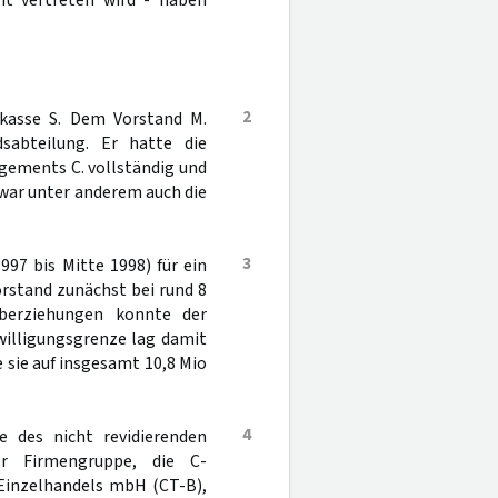
ht vertreten wird - haben
2
rkasse S. Dem Vorstand M.
sabteilung. Er hatte die
gements C. vollständig und
 war unter anderem auch die
3
97 bis Mitte 1998) für ein
rstand zunächst bei rund 8
berziehungen konnte der
willigungsgrenze lag damit
 sie auf insgesamt 10,8 Mio
4
pe des nicht revidierenden
r Firmengruppe, die C-
Einzelhandels mbH (CT-B),