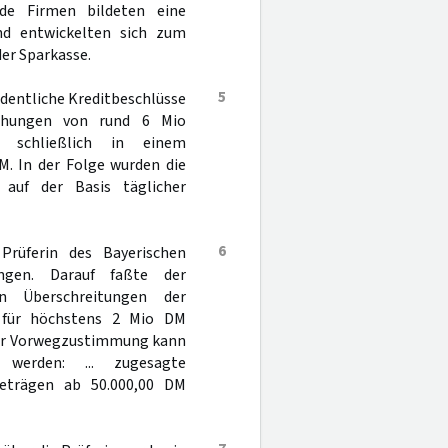
ide Firmen bildeten eine
nd entwickelten sich zum
er Sparkasse.
5
rdentliche Kreditbeschlüsse
iehungen von rund 6 Mio
te schließlich in einem
. In der Folge wurden die
auf der Basis täglicher
6
Prüferin des Bayerischen
ngen. Darauf faßte der
n Überschreitungen der
 für höchstens 2 Mio DM
er Vorwegzustimmung kann
erden: ... zugesagte
Beträgen ab 50.000,00 DM