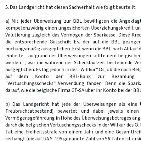
5. Das Landgericht hat diesen Sachverhalt wie folgt beurteilt:
a) Mit jeder Überweisung zur BBL bewilligten die Angekla
kompetenzwidrig einen ungesicherten Überziehungskredit un
Valutierung zugleich das Vermögen der Sparkasse. Diese Kre
die entsprechende Gutschrift E.v. der auf die BBL gezog
buchungsmäßig ausgeglichen. Erst wenn die BBL nach Ablauf de
einlöste - aufgrund der Überweisungen sollte dem belgische
werden -, war die während der Schecklaufzeit bestehende V
ausgeglichen. Es lag jedoch in der "Willkür" Os, ob die nach Be
auf dem Konto der BBL-Bank zur Bezahlung d
"Vertuschungsschecks" Verwendung fanden. Denn die Spark
darauf, wie die belgische Firma CT-SA über ihr Konto bei der BBL
b) Das Landgericht hat jede der Überweisungen als eine 
Treubruchtatbestand) bewertet und dabei jeweils einen
Vermögensgefährdung in Höhe des Überweisungsbetrages ang
durch die belgischen Vertuschungsschecks in der Willkür des O. 
Tat eine Freiheitsstrafe von einem Jahr und eine Gesamtfreih
verhängt (die auf UA S. 195 genannte Zahl von 56 Taten ist ersic