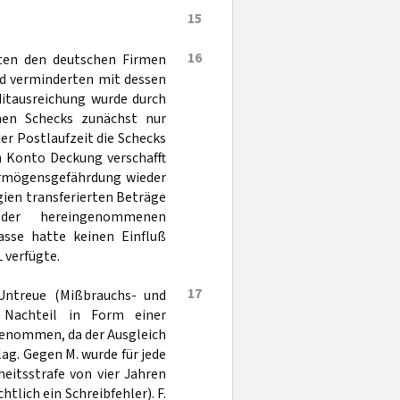
15
16
gten den deutschen Firmen
d verminderten mit dessen
ditausreichung wurde durch
enen Schecks zunächst nur
r Postlaufzeit die Schecks
n Konto Deckung verschafft
ermögensgefährdung wieder
lgien transferierten Beträge
er hereingenommenen
asse hatte keinen Einfluß
 verfügte.
17
Untreue (Mißbrauchs- und
 Nachteil in Form einer
enommen, da der Ausgleich
lag. Gegen M. wurde für jede
eitsstrafe von vier Jahren
htlich ein Schreibfehler). F.