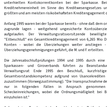
unterhielten Kontokorrentkonten bei der Sparkasse. Be
Kreditnehmereinheit im Sinne des Kreditwesengesetzes u
größten und am meisten risikobehafteten Kreditengagement d
Anfang 1995 waren bei der Sparkasse bereits - ohne daß dem o
zugrunde lagen - weitgehend ungesicherte Kontoüberz
aufgelaufen. Der Verwaltungsratsvorsitzende bewillig
"Eilbeschluß" ein Gesamtkreditengagement von 6,265 Mio DM
Konten - wobei die Überziehungen weiter anstiegen - 
Überziehungsgenehmigungen geführt, die M. und F. erteilten.
Die Jahresabschlußprüfungen 1994 und 1995 durch eine 
Sparkassen- und Giroverbands führten zu Beanstandu
Verwaltungsrat Ende 1995 den Beschluß, kurzfristige
Gesamtvorstandskompetenz aufgrund von Usancekrediten
zuzustimmen (Vorwegzustimmung). "Die Inanspruchnahme d
nur in folgenden Fällen in Anspruch genommen w
Scheckeinreichungen, wobei die Ordnungsmäßigkeit bei 
einzuholen ist."