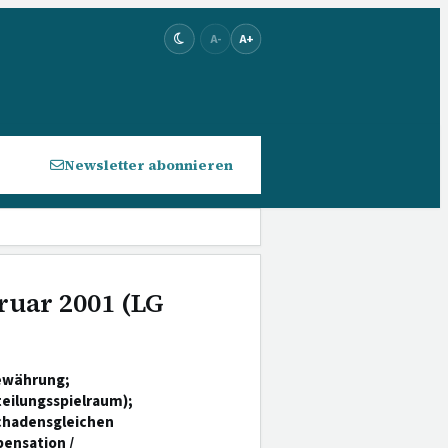
A-
A+
Newsletter abonnieren
bruar 2001 (LG
Bewährung;
eilungsspielraum);
chadensgleichen
ensation /