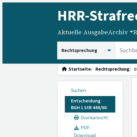
HRR
-Strafre
Aktuelle Ausgabe
Archiv
R
HRRS durchsuchen
Startseite
Rechtsprechung
B
Suchen
Entscheidung
BGH 1 StR 448/00:
Druckansicht
PDF-
Download