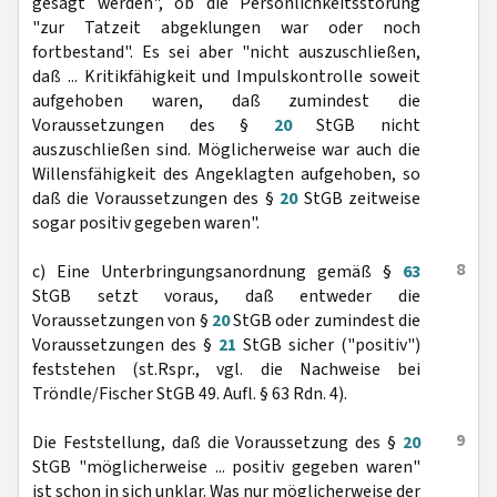
gesagt werden", ob die Persönlichkeitsstörung
"zur Tatzeit abgeklungen war oder noch
fortbestand". Es sei aber "nicht auszuschließen,
daß ... Kritikfähigkeit und Impulskontrolle soweit
aufgehoben waren, daß zumindest die
Voraussetzungen des §
20
StGB nicht
auszuschließen sind. Möglicherweise war auch die
Willensfähigkeit des Angeklagten aufgehoben, so
daß die Voraussetzungen des §
20
StGB zeitweise
sogar positiv gegeben waren".
8
c) Eine Unterbringungsanordnung gemäß §
63
StGB setzt voraus, daß entweder die
Voraussetzungen von §
20
StGB oder zumindest die
Voraussetzungen des §
21
StGB sicher ("positiv")
feststehen (st.Rspr., vgl. die Nachweise bei
Tröndle/Fischer StGB 49. Aufl. § 63 Rdn. 4).
9
Die Feststellung, daß die Voraussetzung des §
20
StGB "möglicherweise ... positiv gegeben waren"
ist schon in sich unklar. Was nur möglicherweise der