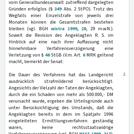
vom Generalbundesanwalt zutreffend dargelegten
Gründen erfolglos (§
349
Abs. 2 StPO). Trotz des
Wegfalls einer Einzelstrafe von jeweils drei
Monaten können die Gesamtstrafen bestehen
bleiben (vgl. BGH
wistra 1999, 28
, 29 m.w.N.).
Soweit die Revision des Angeklagten R. S. im
Hinblick auf eine nach ihrer Auffassung nicht
hinnehmbare Verfahrensverzögerung eine
Verletzung von §
46
StGB i.V.m. Art.
6
MRK geltend
macht, bemerkt der Senat:
2
Die Dauer des Verfahrens hat das Landgericht
ausdrücklich strafmildernd berücksichtigt.
Angesichts der Vielzahl der Taten der Angeklagten,
durch die ein Schaden von mehr als 500.000,- DM
verursacht wurde, ergeben die Urteilsgründe auch
unter Berücksichtigung des Umstands, daß die
Angeklagten bereits in dem im Spätjahr 1996
eingeleiteten Ermittlungsverfahren geständig
waren, keine rechtsstaatswidrige