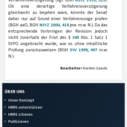
Verfahrensverzögerung (vgl. BGH
NStZ 1999, 313
).
Ob eine derartige Verfahrensverzögerung
gleichwohl zu bejahen wäre, könnte der Senat
daher nur auf Grund einer Verfahrensrüge prüfen
(BGH aaO, BGH
NStZ 2000, 418
jew. m.w. N.). Da das
entsprechende Vorbringen der Revision jedoch
nicht innerhalb der Frist des §
345
Abs. 1 Satz 1
StPO angebracht wurde, war es ohne inhaltliche
Prüfung zurückzuweisen (BGH
StV 1999, 407
m.w.
N.).
Bearbeiter:
Karsten Gaede
ÜBER UNS
Unser Konzept
HRRS unterstützen
HRRS zitieren
Publizieren