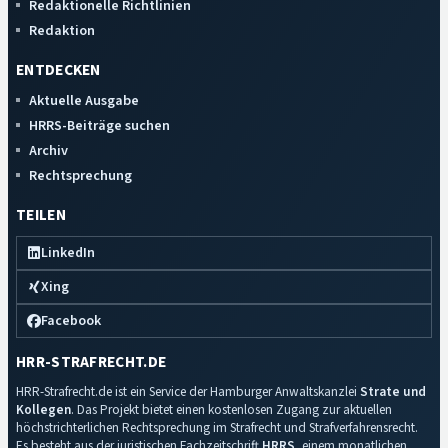
Redaktionelle Richtlinien
Redaktion
ENTDECKEN
Aktuelle Ausgabe
HRRS-Beiträge suchen
Archiv
Rechtsprechung
TEILEN
LinkedIn
Xing
Facebook
HRR-STRAFRECHT.DE
HRR-Strafrecht.de ist ein Service der Hamburger Anwaltskanzlei
Strate und
Kollegen
. Das Projekt bietet einen kostenlosen Zugang zur aktuellen
höchstrichterlichen Rechtsprechung im Strafrecht und Strafverfahrensrecht.
Es besteht aus der juristischen Fachzeitschrift
HRRS
, einem monatlichen