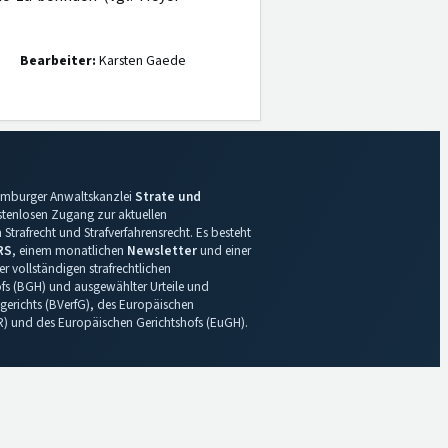
Bearbeiter:
Karsten Gaede
 Hamburger Anwaltskanzlei
Strate und
ostenlosen Zugang zur aktuellen
Strafrecht und Strafverfahrensrecht. Es besteht
RS
, einem monatlichen
Newsletter
und einer
r vollständigen strafrechtlichen
s (BGH) und ausgewählter Urteile und
gerichts (BVerfG), des Europäischen
R) und des Europäischen Gerichtshofs (EuGH).