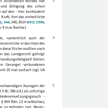
3
des vollendeten Mordes hat
 und Billigung des schon
 auf den - hier konkludent
Kraft, ihm das einheitliche
2, 344
, 346; BGH
NStZ 1994,
. 9 m.w. Nachw.).
4
e, namentlich auch der
esserstiche in den Hals des
nn diese Stiche mußten nach
er das Landgericht gefolgt
Handlungsfähigkeit führen.
en Gerangel verbundenen
amt 20 mal zustach (vgl. UA
5
n notwendigen Auslagen der
Bl. 386 d.A.) als sofortige
iedereinsetzungsgesuch -
 § 464 Rdn. 12 m.w.Nachw.),
e zu befinden (vgl. Meyer-