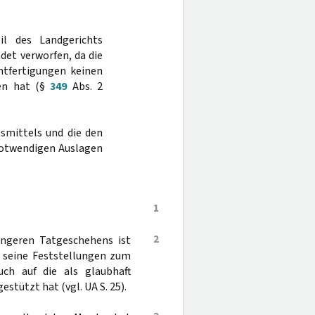
il des Landgerichts
et verworfen, da die
htfertigungen keinen
ben hat (§
349
Abs. 2
smittels und die den
notwendigen Auslagen
1
2
engeren Tatgeschehens ist
r seine Feststellungen zum
ch auf die als glaubhaft
stützt hat (vgl. UA S. 25).