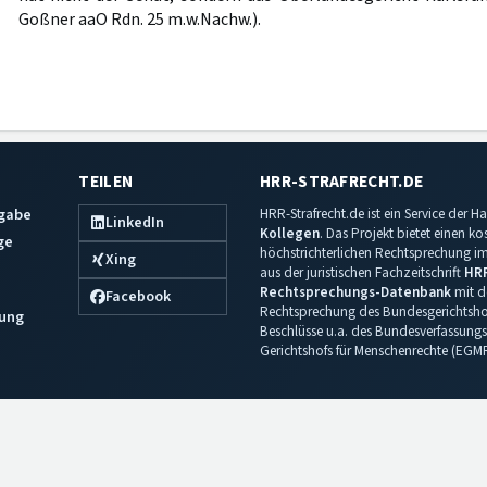
Goßner aaO Rdn. 25 m.w.Nachw.).
TEILEN
HRR-STRAFRECHT.DE
sgabe
HRR-Strafrecht.de ist ein Service der
LinkedIn
Kollegen
. Das Projekt bietet einen k
ge
höchstrichterlichen Rechtsprechung im 
Xing
aus der juristischen Fachzeitschrift
HR
Rechtsprechungs-Datenbank
mit de
Facebook
Rechtsprechung des Bundesgerichtshof
ung
Beschlüsse u.a. des Bundesverfassungs
Gerichtshofs für Menschenrechte (EGM
Impressum
·
Datenschutz