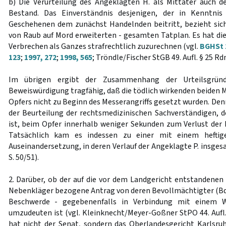
b) Die Verurteilung des Angeklagten H. als Mittäter auch 
Bestand. Das Einverständnis desjenigen, der in Kenntnis
Geschehenen dem zunächst Handelnden beitritt, bezieht sich
von Raub auf Mord erweiterten - gesamten Tatplan. Es hat die 
Verbrechen als Ganzes strafrechtlich zuzurechnen (vgl.
BGHSt 
123
;
1997, 272
;
1998, 565
; Tröndle/Fischer StGB 49. Aufl. § 25 Rdn
Im übrigen ergibt der Zusammenhang der Urteilsgründ
Beweiswürdigung tragfähig, daß die tödlich wirkenden beiden M
Opfers nicht zu Beginn des Messerangriffs gesetzt wurden. De
der Beurteilung der rechtsmedizinischen Sachverständigen, d
ist, beim Opfer innerhalb weniger Sekunden zum Verlust der 
Tatsächlich kam es indessen zu einer mit einem heftig
Auseinandersetzung, in deren Verlauf der Angeklagte P. insges
S. 50/51).
2. Darüber, ob der auf die vor dem Landgericht entstandene
Nebenkläger bezogene Antrag von deren Bevollmächtigter (Bd. V 
Beschwerde - gegebenenfalls in Verbindung mit einem W
umzudeuten ist (vgl. Kleinknecht/Meyer-Goßner StPO 44. Aufl.
hat nicht der Senat, sondern das Oberlandesgericht Karlsruh