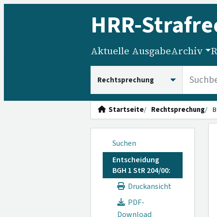
HRR
-Strafre
Aktuelle Ausgabe
Archiv
R
HRRS durchsuchen
Startseite
Rechtsprechung
B
Suchen
Entscheidung
BGH 1 StR 204/00:
Druckansicht
PDF-
Download