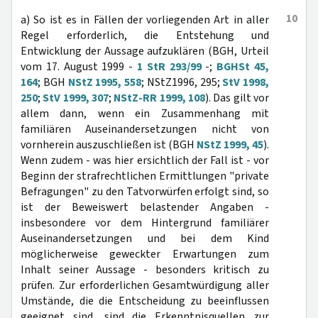
10
a) So ist es in Fällen der vorliegenden Art in aller
Regel erforderlich, die Entstehung und
Entwicklung der Aussage aufzuklären (BGH, Urteil
vom 17. August 1999 -
1 StR 293/99
-;
BGHSt 45,
164
; BGH
NStZ 1995, 558
; NStZ1996, 295;
StV 1998,
250
;
StV 1999, 307
;
NStZ-RR 1999, 108
). Das gilt vor
allem dann, wenn ein Zusammenhang mit
familiären Auseinandersetzungen nicht von
vornherein auszuschließen ist (BGH
NStZ 1999, 45
).
Wenn zudem - was hier ersichtlich der Fall ist - vor
Beginn der strafrechtlichen Ermittlungen "private
Befragungen" zu den Tatvorwürfen erfolgt sind, so
ist der Beweiswert belastender Angaben -
insbesondere vor dem Hintergrund familiärer
Auseinandersetzungen und bei dem Kind
möglicherweise geweckter Erwartungen zum
Inhalt seiner Aussage - besonders kritisch zu
prüfen. Zur erforderlichen Gesamtwürdigung aller
Umstände, die die Entscheidung zu beeinflussen
geeignet sind, sind die Erkenntnisquellen zur