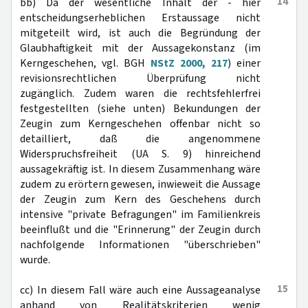
14
bb) Da der wesentliche Inhalt der - hier
entscheidungserheblichen Erstaussage nicht
mitgeteilt wird, ist auch die Begründung der
Glaubhaftigkeit mit der Aussagekonstanz (im
Kerngeschehen, vgl. BGH
NStZ 2000, 217
) einer
revisionsrechtlichen Überprüfung nicht
zugänglich. Zudem waren die rechtsfehlerfrei
festgestellten (siehe unten) Bekundungen der
Zeugin zum Kerngeschehen offenbar nicht so
detailliert, daß die angenommene
Widerspruchsfreiheit (UA S. 9) hinreichend
aussagekräftig ist. In diesem Zusammenhang wäre
zudem zu erörtern gewesen, inwieweit die Aussage
der Zeugin zum Kern des Geschehens durch
intensive "private Befragungen" im Familienkreis
beeinflußt und die "Erinnerung" der Zeugin durch
nachfolgende Informationen "überschrieben"
wurde.
15
cc) In diesem Fall wäre auch eine Aussageanalyse
anhand von Realitätskriterien wenig