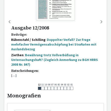
Ausgabe 12/2008
Beiträge:
Rübenstahl / Schilling
:
Doppelter Verfall? Zur Frage
mehrfacher Vermögensabschöpfung bei Straftaten mit
Auslandsbezug
Ziethen
:
Bewährung trotz Vollverbüßung in
Untersuchungshaft? (Zugleich Anmerkung zu BGH HRRS
2008 Nr. 847)
Entscheidungen:
[...]
12
11
10
08
07
06
05
04
03
02
01
Monografien