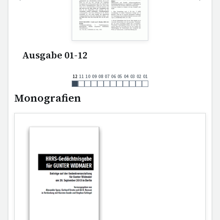
Ausgabe 01-12
12
11
10
09
08
07
06
05
04
03
02
01
Monografien