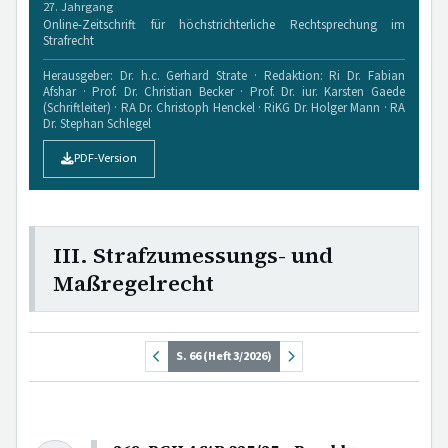
27. Jahrgang
Online-Zeitschrift für höchstrichterliche Rechtsprechung im
Strafrecht
Herausgeber: Dr. h.c. Gerhard Strate · Redaktion: Ri Dr. Fabian
Afshar · Prof. Dr. Christian Becker · Prof. Dr. iur. Karsten Gaede
(Schriftleiter) · RA Dr. Christoph Henckel · RiKG Dr. Holger Mann · RA
Dr. Stephan Schlegel
PDF-Version
III. Strafzumessungs- und
Maßregelrecht
S. 66 (Heft 3/2026)