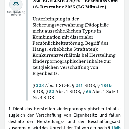
268. BGH 4 StR 325/25 – Beschluss vom
18. Dezember 2025 (LG Münster)
Entscheidung
aufrufen
Unterbringung in der
Sicherungsverwahrung (Pädophilie
nicht ausschließlichen Typus in
Kombination mit dissozialer
Persönlichkeitsstörung, Begriff des
Hangs, erhebliche Straftaten);
Konkurrenzverhältnis bei Herstellung
kinderpornographischer Inhalte zur
zeitgleichen Verschaffung von
Eigenbesitz.
§
223
Abs. 1 StGB; §
241
StGB; §
184b
StGB; §
52
Abs. 1 StGB; §
66
Abs. 1 Satz 1
Nr. 4 StGB
1. Dient das Herstellen kinderpornographischer Inhalte
zugleich der Verschaffung von Eigenbesitz und fallen
deshalb der Herstellungs- und der Beschaffungsakt
zusammen, wird das Unrecht der Tat von der nach §
184b