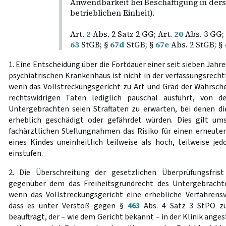
Anwendbarkeit bei Beschäftigung in der
betrieblichen Einheit).
Art.
2
Abs. 2 Satz 2 GG; Art.
20
Abs. 3 GG;
63
StGB; §
67d
StGB; §
67e
Abs. 2 StGB; §
1. Eine Entscheidung über die Fortdauer einer seit sieben Jah
psychiatrischen Krankenhaus ist nicht in der verfassungsrech
wenn das Vollstreckungsgericht zu Art und Grad der Wahrsche
rechtswidrigen Taten lediglich pauschal ausführt, von d
Untergebrachten seien Straftaten zu erwarten, bei denen die
erheblich geschädigt oder gefährdet würden. Dies gilt u
fachärztlichen Stellungnahmen das Risiko für einen erneute
eines Kindes uneinheitlich teilweise als hoch, teilweise je
einstufen.
2. Die Überschreitung der gesetzlichen Überprüfungsfris
gegenüber dem das Freiheitsgrundrecht des Untergebrachte
wenn das Vollstreckungsgericht eine erhebliche Verfahrens
dass es unter Verstoß gegen §
463
Abs. 4 Satz 3 StPO zu
beauftragt, der – wie dem Gericht bekannt – in der Klinik angest