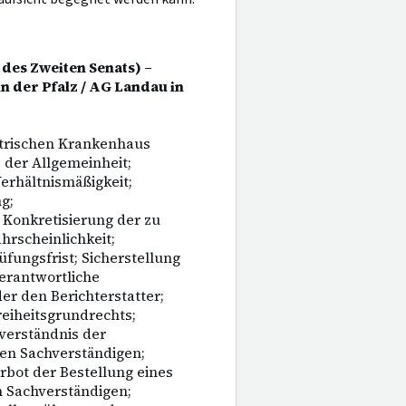
des Zweiten Senats) –
in der Pfalz / AG Landau in
atrischen Krankenhaus
 der Allgemeinheit;
erhältnismäßigkeit;
g;
 Konkretisierung der zu
rscheinlichkeit;
fungsfrist; Sicherstellung
verantwortliche
er den Berichterstatter;
eiheitsgrundrechts;
verständnis der
nen Sachverständigen;
rbot der Bestellung eines
n Sachverständigen;