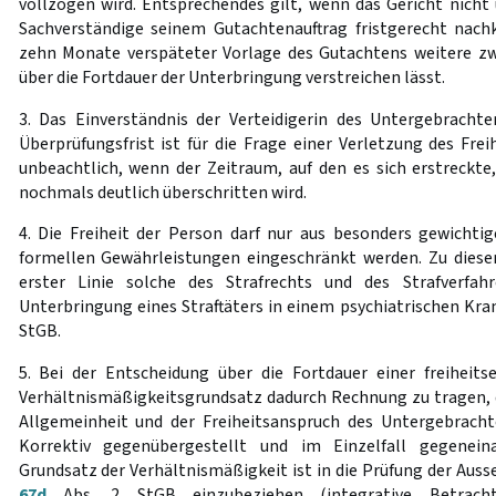
vollzogen wird. Entsprechendes gilt, wenn das Gericht nicht
Sachverständige seinem Gutachtenauftrag fristgerecht na
zehn Monate verspäteter Vorlage des Gutachtens weitere zw
über die Fortdauer der Unterbringung verstreichen lässt.
3. Das Einverständnis der Verteidigerin des Untergebracht
Überprüfungsfrist ist für die Frage einer Verletzung des Frei
unbeachtlich, wenn der Zeitraum, auf den es sich erstreckte
nochmals deutlich überschritten wird.
4. Die Freiheit der Person darf nur aus besonders gewicht
formellen Gewährleistungen eingeschränkt werden. Zu diese
erster Linie solche des Strafrechts und des Strafverfahr
Unterbringung eines Straftäters in einem psychiatrischen K
StGB.
5. Bei der Entscheidung über die Fortdauer einer freiheit
Verhältnismäßigkeitsgrundsatz dadurch Rechnung zu tragen, d
Allgemeinheit und der Freiheitsanspruch des Untergebracht
Korrektiv gegenübergestellt und im Einzelfall gegenei
Grundsatz der Verhältnismäßigkeit ist in die Prüfung der Auss
67d
Abs. 2 StGB einzubeziehen (integrative Betracht