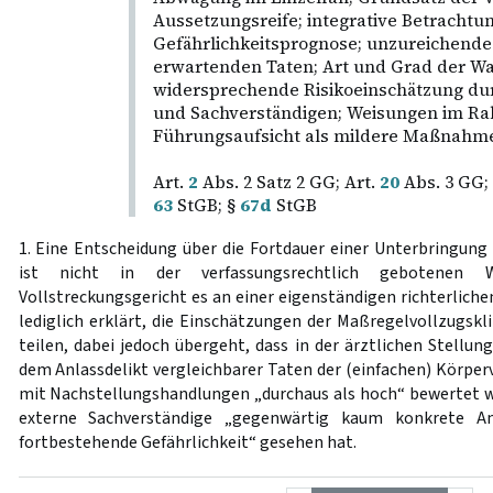
Aussetzungsreife; integrative Betrachtun
Gefährlichkeitsprognose; unzureichende
erwartenden Taten; Art und Grad der Wah
widersprechende Risikoeinschätzung dur
und Sachverständigen; Weisungen im R
Führungsaufsicht als mildere Maßnahme
Art.
2
Abs. 2 Satz 2 GG; Art.
20
Abs. 3 GG;
63
StGB; §
67d
StGB
1. Eine Entscheidung über die Fortdauer einer Unterbringung
ist nicht in der verfassungsrechtlich gebotenen
Vollstreckungsgericht es an einer eigenständigen richterliche
lediglich erklärt, die Einschätzungen der Maßregelvollzugskl
teilen, dabei jedoch übergeht, dass in der ärztlichen Stellu
dem Anlassdelikt vergleichbarer Taten der (einfachen) Kör
mit Nachstellungshandlungen „durchaus als hoch“ bewertet 
externe Sachverständige „gegenwärtig kaum konkrete An
fortbestehende Gefährlichkeit“ gesehen hat.