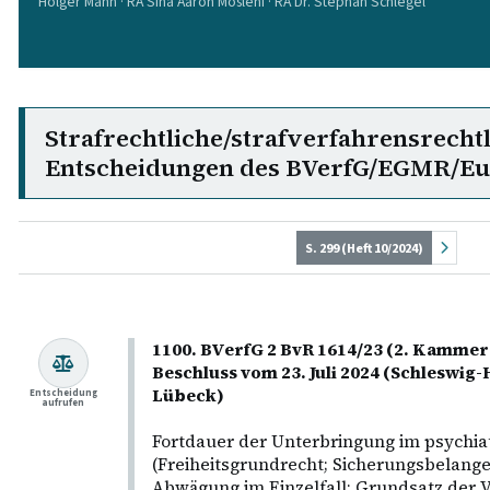
Holger Mann · RA Sina Aaron Moslehi · RA Dr. Stephan Schlegel
Strafrechtliche/strafverfahrensrecht
Entscheidungen des BVerfG/EGMR/E
S. 299 (Heft 10/2024)
1100. BVerfG 2 BvR 1614/23 (2. Kammer 
Beschluss vom 23. Juli 2024 (Schleswig-
Lübeck)
Entscheidung
aufrufen
Fortdauer der Unterbringung im psychi
(Freiheitsgrundrecht; Sicherungsbelange
Abwägung im Einzelfall; Grundsatz der V