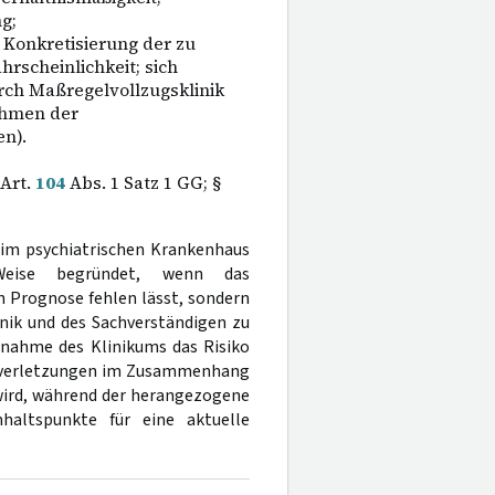
g;
 Konkretisierung der zu
rscheinlichkeit; sich
ch Maßregelvollzugsklinik
ahmen der
n).
 Art.
104
Abs. 1 Satz 1 GG; §
 im psychiatrischen Krankenhaus
 Weise begründet, wenn das
n Prognose fehlen lässt, sondern
inik und des Sachverständigen zu
ngnahme des Klinikums das Risiko
perverletzungen im Zusammenhang
wird, während der herangezogene
haltspunkte für eine aktuelle