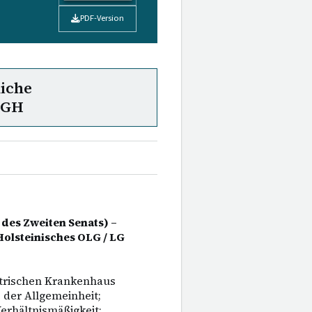
PDF-Version
liche
uGH
des Zweiten Senats) –
Holsteinisches OLG / LG
atrischen Krankenhaus
 der Allgemeinheit;
erhältnismäßigkeit;