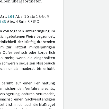
selben übergeordneten
 Art.
104
Abs. 1 Satz 1 GG; §
463
Abs. 4 Satz 3 StPO
ren vollzogenen Unterbringung im
tlich gebotenen Weise begründet,
inlichkeit der künftig drohenden
em zur Tatzeit minderjährigen
 Opfer seelisch oder körperlich
mso mehr, wenn die eingeholten
n schweren sexuellen Missbrauch
doch nur als moderat bis erhöht
t beruht auf einer Fehlhaltung
n sichernden Verfahrensrechts,
verzögerung dadurch verursacht,
nächst einen Sachverständigen
ellt ist, in der auch die Maßregel