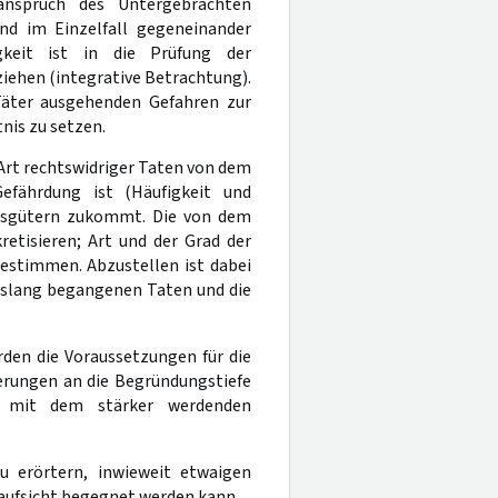
sanspruch des Untergebrachten
und im Einzelfall gegeneinander
keit ist in die Prüfung der
iehen (integrative Betrachtung).
äter ausgehenden Gefahren zur
nis zu setzen.
 Art rechtswidriger Taten von dem
fährdung ist (Häufigkeit und
htsgütern zukommt. Die von dem
etisieren; Art und der Grad der
bestimmen. Abzustellen ist dabei
bislang begangenen Taten und die
rden die Voraussetzungen für die
erungen an die Begründungstiefe
st mit dem stärker werdenden
u erörtern, inwieweit etwaigen
ufsicht begegnet werden kann.