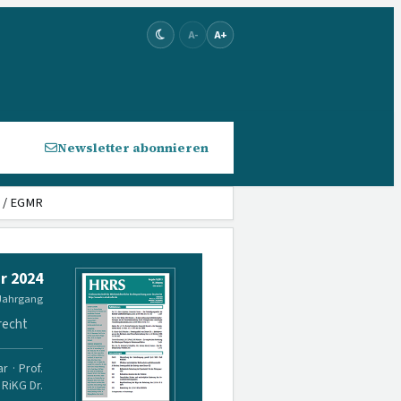
A-
A+
Newsletter abonnieren
 / EGMR
r 2024
 Jahrgang
recht
r · Prof.
 RiKG Dr.