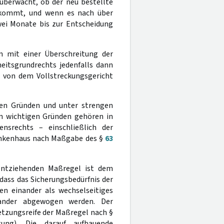
 überwacht, ob der neu bestellte
chkommt, und wenn es nach über
ei Monate bis zur Entscheidung
en mit einer Überschreitung der
heitsgrundrechts jedenfalls dann
, von dem Vollstreckungsgericht
igen Gründen und unter strengen
n wichtigen Gründen gehören in
ensrechts – einschließlich der
rankenhaus nach Maßgabe des §
63
sentziehenden Maßregel ist dem
ass das Sicherungsbedürfnis der
en einander als wechselseitiges
nander abgewogen werden. Der
etzungsreife der Maßregel nach §
ung). Die darauf aufbauende