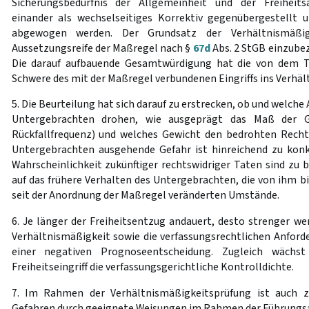
Sicherungsbedürfnis der Allgemeinheit und der Freiheit
einander als wechselseitiges Korrektiv gegenübergestellt 
abgewogen werden. Der Grundsatz der Verhältnismäßig
Aussetzungsreife der Maßregel nach §
67d
Abs. 2 StGB einzubez
Die darauf aufbauende Gesamtwürdigung hat die von dem T
Schwere des mit der Maßregel verbundenen Eingriffs ins Verhält
5. Die Beurteilung hat sich darauf zu erstrecken, ob und welche
Untergebrachten drohen, wie ausgeprägt das Maß der Ge
Rückfallfrequenz) und welches Gewicht den bedrohten Rec
Untergebrachten ausgehende Gefahr ist hinreichend zu konkr
Wahrscheinlichkeit zukünftiger rechtswidriger Taten sind zu 
auf das frühere Verhalten des Untergebrachten, die von ihm 
seit der Anordnung der Maßregel veränderten Umstände.
6. Je länger der Freiheitsentzug andauert, desto strenger we
Verhältnismäßigkeit sowie die verfassungsrechtlichen Anford
einer negativen Prognoseentscheidung. Zugleich wäch
Freiheitseingriff die verfassungsgerichtliche Kontrolldichte.
7. Im Rahmen der Verhältnismäßigkeitsprüfung ist auch z
Gefahren durch geeignete Weisungen im Rahmen der Führungsa