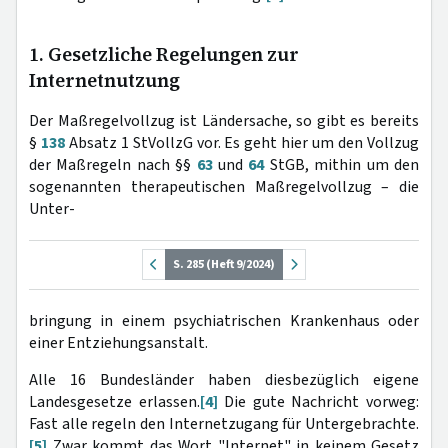
1. Gesetzliche Regelungen zur
Internetnutzung
Der Maßregelvollzug ist Ländersache, so gibt es bereits
§
138
Absatz 1 StVollzG vor. Es geht hier um den Vollzug
der Maßregeln nach §§
63
und
64
StGB, mithin um den
sogenannten therapeutischen Maßregelvollzug – die
Unter-
S. 285 (Heft 9/2024)
bringung in einem psychiatrischen Krankenhaus oder
einer Entziehungsanstalt.
Alle 16 Bundesländer haben diesbezüglich eigene
Landesgesetze erlassen.
[4]
Die gute Nachricht vorweg:
Fast alle regeln den Internetzugang für Untergebrachte.
[5]
Zwar kommt das Wort "Internet" in keinem Gesetz