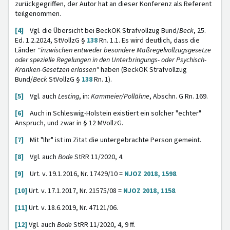
zurückgegriffen, der Autor hat an dieser Konferenz als Referent
teilgenommen.
[4]
Vgl. die Übersicht bei BeckOK Strafvollzug Bund/
Beck
, 25.
Ed. 1.2.2024, StVollzG §
138
Rn. 1.1. Es wird deutlich, dass die
Länder
"inzwischen entweder besondere Maßregelvollzugsgesetze
oder spezielle Regelungen in den Unterbringungs- oder Psychisch-
Kranken-Gesetzen erlassen"
haben (BeckOK Strafvollzug
Bund/
Beck
StVollzG §
138
Rn. 1).
[5]
Vgl. auch
Lesting
, in:
Kammeier/Pollähne
, Abschn. G Rn. 169.
[6]
Auch in Schleswig-Holstein existiert ein solcher "echter"
Anspruch, und zwar in § 12 MVollzG.
[7]
Mit "Ihr" ist im Zitat die untergebrachte Person gemeint.
[8]
Vgl. auch
Bode
StRR 11/2020, 4.
[9]
Urt. v. 19.1.2016, Nr. 17429/10 =
NJOZ 2018, 1598
.
[10]
Urt. v. 17.1.2017, Nr. 21575/08 =
NJOZ 2018, 1158
.
[11]
Urt. v. 18.6.2019, Nr. 47121/06.
[12]
Vgl. auch
Bode
StRR 11/2020, 4, 9 ff.