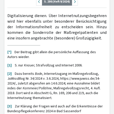
S. 286 (Heft 9/2024)
Digitalisierung dienen. Über Internetnutzungsbegehren
wird hier ebenfalls unter besonderer Berücksichtigung
der Informationsfreiheit zu entscheiden sein. Hinzu
kommen die Sonderrolle der Maßregelpatienten und
eine insofern angebrachte (besondere) Großzügigkeit.
[*]
Der Beitrag gibt allein die persönliche Auffassung des
Autors wieder.
[1]
S. nur
Knauer,
Strafvollzug und Internet 2006.
[2]
Dazu bereits
Bode
, Internetzugang im Maßregelvollzug,
JuWissBlog Nr. 34/2024 v. 3.6.2024, https://www.juwiss.de/34-
2024/, zuletzt abgerufen am 14.6.2024; eine Ausnahme bildet
indes der
Kammeier/Pollähne
, Maßregelvollzugsrecht, 4. Aufl.
2018. Dort wird in Abschnitt G, Rn. 169, 206 und 219, auch die
Internetnutzung thematisiert.
[3]
Zur Klärung der Fragen wird auch auf die Erkenntnisse der
Bundespflegekonferenz 2024 in Bad Sassendorf