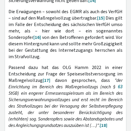
Sicherungsverwahrung nicht geben darf.
[14]
Die Erwägungen – sowohl des EGMR als auch des VerfGH
– sind auf den Maßregelvollzug übertragbar.
[15]
Dies gilt
im Falle der Entscheidung des sächsischen VerfGH umso
mehr, als – hier wie dort – ein sogenanntes
Sonderopfer
[16]
von den Betroffenen gefordert wird. Vor
diesem Hintergrund kann und sollte mehr Großzügigkeit
bei der Gestattung des Internetzugangs herrschen als
im Strafvollzug.
Passend dazu hat das OLG Hamm 2022 in einer
Entscheidung zur Frage der Speiseselbstversorgung im
Maßregelvollzug
[17]
davon gesprochen, dass
"der
Einrichtung im Bereich des Maßregelvollzugs (nach §
63
StGB) ein engerer Ermessensspielraum als im Bereich des
Sicherungsverwahrungsvollzuges und erst recht im Bereich
des Strafvollzuges bei der Versagung der Selbstverpflegung
zusteht, der unter besonderer Berücksichtigung des
(erhöhten) sog. Sonderopfers sowie des Abstandsgebotes und
des Angleichungsgrundsatzes auszuüben ist (…)"
.
[18]