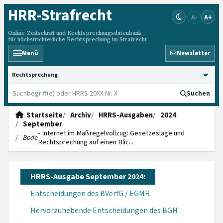
HRR
-Strafrecht
A-
A+
Online-Zeitschrift und Rechtsprechungsdatenbank
für höchstrichterliche Rechtsprechung im Strafrecht
Menü
Newsletter
HRRS durchsuchen
Suchen
Startseite
Archiv
HRRS-Ausgaben
2024
September
- Internet im Maßregelvollzug: Gesetzeslage und
Bode
Rechtsprechung auf einen Blic...
HRRS-Ausgabe September 2024:
Entscheidungen des BVerfG / EGMR
Hervorzuhebende Entscheidungen des BGH