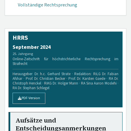
Vollständige Rechtsprechung
HRRS
September 2024
25. Jahrgang
Online-Zeitschrift für höchstrichterliche Rechtsprechung im
Strafrecht
Herausgeber: Dr. h.c. Gerhard Strate · Redaktion: RiLG Dr. Fabian
Afshar · Prof. Dr. Christian Becker · Prof. Dr. Karsten Gaede · RA Dr.
Christoph Henckel · RiKG Dr. Holger Mann · RA Sina Aaron Moslehi ·
RA Dr. Stephan Schlegel
PDF-Version
Aufsätze und
Entscheidungsanmerkungen