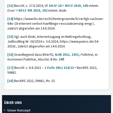
[13]
Beschl. v. 27.6.2019, Vf.
64-IV-18
=
NStZ 2020, 105
mAnm.
Esser
=
NStZ-RR 2019, 292
mAnm.
Bode
.
[14]
https://www.lto.de/recht/hintergruende/h/verfgh-sachsen-
64iv-18-internet-verbot-haeftlinge-resozialisierung-emgr/,
zuletzt abgerufen am 14.6.2024.
[15]
Vgl. auch
Bode
, Internetzugang im Maßregelvollzug,
JuWissBlog Nr. 34/2024 v. 3.6.2024, https://www.juwiss.de/34-
2024/, zuletzt abgerufen am 14.6.2024.
[16]
Grundlegend dazu BVerfG,
NJW 2011, 1931
;
Pollähne
, in:
Kammeier/Pollähne
, Abschn. B Rn. 34ff.
[17]
Beschl. v. 8.8.2022 –
1 Vollz (Ws) 134/22
= BeckRS 2022,
56681.
[18]
BeckRS 2022, 56681, Rn. 15.
ÜBER UNS
Unser Konzept