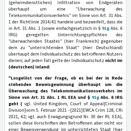
(geheimdienstlichen) Infiltration von Endgeräten
überhaupt um eine "Überwachung des
Telekommunikationsverkehrs" im Sinne von Art. 31 Abs.
1 der Richtlinie 2014/41 handele und bezweifelt, dass die
in Art. 31 Abs. 1 (sowie einfachgesetzlich in §
91g
Abs. 6
IRG) geregelten Unterrichtungspflichten des
"überwachenden Staates" (hier Frankreich) gegenüber
dem zu "unterrichtenden Staat" (hier: Deutschland)
überhaupt dem Individualschutz des betroffenen Nutzers
dienen; auf jeden Fall gelte der Individualschutz
nicht im
(deutschen) Inland:
"Losgelöst von der Frage, ob es bei der in Rede
stehenden Beweisgewinnung überhaupt um die
Überwachung des Telekommunikationsverkehrs im
Sinne von Art. 31 Abs. 1 RL EEA und §
91g
Abs. 6 IRG
geht (
vgl. United Kingdom, Court of Appeal[Criminal
Division]vom 5. Februar 2021 –[2021]EWCA Crim 128, CRi
2021, 62; vgl. auch Erwägungsgrund Nr. 30 der RL EEA),
sollen diese Vorschriften den Betroffenen aber nicht vor
einer Beweisverwendung im unterrichteten Staat (hier