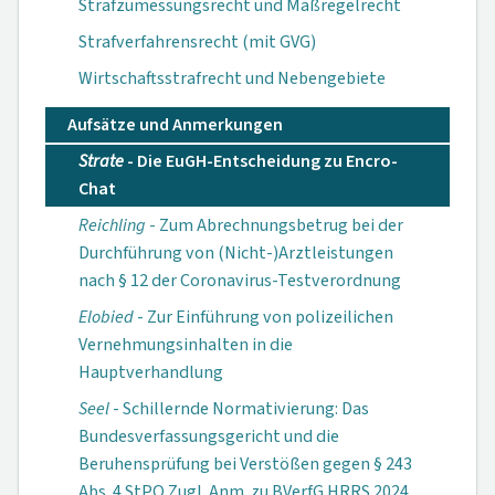
Strafzumessungsrecht und Maßregelrecht
Strafverfahrensrecht (mit GVG)
Wirtschaftsstrafrecht und Nebengebiete
Aufsätze und Anmerkungen
Strate
- Die EuGH-Entscheidung zu Encro-
Chat
Reichling
- Zum Abrechnungsbetrug bei der
Durchführung von (Nicht-)Arztleistungen
nach § 12 der Coronavirus-Testverordnung
Elobied
- Zur Einführung von polizeilichen
Vernehmungsinhalten in die
Hauptverhandlung
Seel
- Schillernde Normativierung: Das
Bundesverfassungsgericht und die
Beruhensprüfung bei Verstößen gegen § 243
Abs. 4 StPO Zugl. Anm. zu BVerfG HRRS 2024