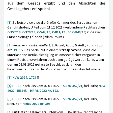
aus dem Gesetz ergibt und den Absichten des
Gesetzgebers entspricht.
[1]
So beispielsweise die Große Kammer des Europäischen
Gerichtshofes, Urteil vom 21.12.2021 (verbundene Rechtssachen
C-357/19
,
C-379/19
,
C-547/19
,
C-811/19
und
C-840/19
) in dessen
Entscheidungsgründen (Rdnrn. 250 ff.).
[2]
Wegener
in
Callies/Ruffert
, EUA und, AEUV, 6. Aufl., Rdnr. 48 zu
Art.
19
EUV. Das bedeutet in einem
Strafprozess
, dass die
unterlassene Berücksichtigung unionsrechtlicher Vorgaben in
einem Revisionsverfahren auch dann gerügt werden kann, wenn
der am 02.03.2022 gefasste Beschluss durch den
Beschwerdeführer in der Vorinstanz nicht beanstandet wurde.
[3]
NJW 2024, 1723
ff.
[4]
BGH, Beschluss vom 02.03.2022 –
5 StR 457/21
, bei Juris;
NJW
2022, 1539
ff. =
HRRS 2022 Nr. 393
.
[5]
BGH, Beschluss vom 02.03.2022 –
5 StR 457/21
, bei Juris,
Rdnr. 48 =
HRRS 2022 Nr. 393
.
[6]
EuGH (Große Kammer), Urteil vom 30.04.2024 – Rechtssache