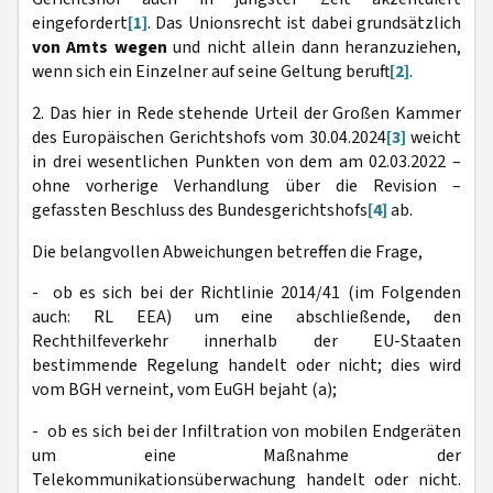
eingefordert
[1]
. Das Unionsrecht ist dabei grundsätzlich
von Amts wegen
und nicht allein dann heranzuziehen,
wenn sich ein Einzelner auf seine Geltung beruft
[2]
.
2.
Das hier in Rede stehende Urteil der Großen Kammer
des Europäischen Gerichtshofs vom 30.04.2024
[3]
weicht
in drei wesentlichen Punkten von dem am 02.03.2022 –
ohne vorherige Verhandlung über die Revision –
gefassten Beschluss des Bundesgerichtshofs
[4]
ab.
Die belangvollen Abweichungen betreffen die Frage,
- ob es sich bei der Richtlinie 2014/41 (im Folgenden
auch: RL EEA) um eine abschließende, den
Rechthilfeverkehr innerhalb der EU-Staaten
bestimmende Regelung handelt oder nicht; dies wird
vom BGH verneint, vom EuGH bejaht (a);
- ob es sich bei der Infiltration von mobilen Endgeräten
um eine Maßnahme der
Telekommunikationsüberwachung handelt oder nicht.