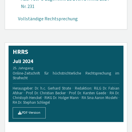
Nr. 231
Vollständige Rechtsprechung
HRRS
Juli 2024
25. Jahrgang
Online-Zeitschrift für höchstrichterliche Rechtsprechung im
Strafrecht
Herausgeber: Dr. h.c. Gerhard Strate · Redaktion: RiLG Dr. Fabian
Afshar · Prof. Dr. Christian Becker · Prof. Dr. Karsten Gaede · RA Dr.
Christoph Henckel · RiKG Dr. Holger Mann · RA Sina Aaron Moslehi ·
RA Dr. Stephan Schlegel
PDF-Version