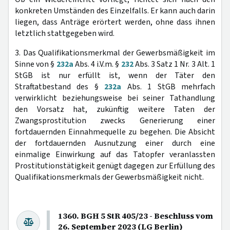
konkreten Umständen des Einzelfalls. Er kann auch darin
liegen, dass Anträge erörtert werden, ohne dass ihnen
letztlich stattgegeben wird.
3. Das Qualifikationsmerkmal der Gewerbsmäßigkeit im
Sinne von §
232a
Abs. 4 i.V.m. §
232
Abs. 3 Satz 1 Nr. 3 Alt. 1
StGB ist nur erfüllt ist, wenn der Täter den
Straftatbestand des §
232a
Abs. 1 StGB mehrfach
verwirklicht beziehungsweise bei seiner Tathandlung
den Vorsatz hat, zukünftig weitere Taten der
Zwangsprostitution zwecks Generierung einer
fortdauernden Einnahmequelle zu begehen. Die Absicht
der fortdauernden Ausnutzung einer durch eine
einmalige Einwirkung auf das Tatopfer veranlassten
Prostitutionstätigkeit genügt dagegen zur Erfüllung des
Qualifikationsmerkmals der Gewerbsmäßigkeit nicht.
1360. BGH 5 StR 405/23 - Beschluss vom
26. September 2023 (LG Berlin)