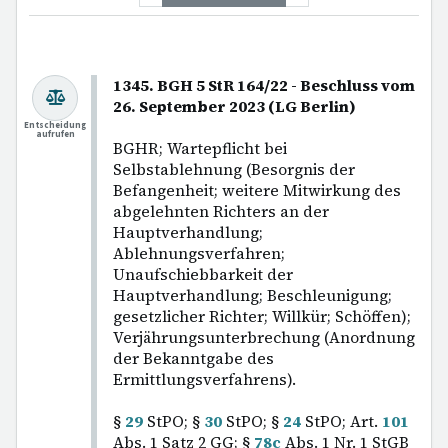
1345. BGH 5 StR 164/22 - Beschluss vom
26. September 2023 (LG Berlin)
Entscheidung
aufrufen
BGHR; Wartepflicht bei
Selbstablehnung (Besorgnis der
Befangenheit; weitere Mitwirkung des
abgelehnten Richters an der
Hauptverhandlung;
Ablehnungsverfahren;
Unaufschiebbarkeit der
Hauptverhandlung; Beschleunigung;
gesetzlicher Richter; Willkür; Schöffen);
Verjährungsunterbrechung (Anordnung
der Bekanntgabe des
Ermittlungsverfahrens).
§
29
StPO; §
30
StPO; §
24
StPO; Art.
101
Abs. 1 Satz 2 GG; §
78c
Abs. 1 Nr. 1 StGB