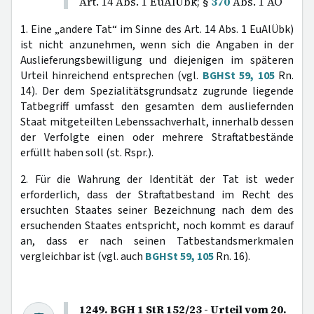
Art. 14 Abs. 1 EuAlÜbk; §
370
Abs. 1 AO
1. Eine „andere Tat“ im Sinne des Art. 14 Abs. 1 EuAlÜbk)
ist nicht anzunehmen, wenn sich die Angaben in der
Auslieferungsbewilligung und diejenigen im späteren
Urteil hinreichend entsprechen (vgl.
BGHSt 59, 105
Rn.
14). Der dem Spezialitätsgrundsatz zugrunde liegende
Tatbegriff umfasst den gesamten dem ausliefernden
Staat mitgeteilten Lebenssachverhalt, innerhalb dessen
der Verfolgte einen oder mehrere Straftatbestände
erfüllt haben soll (st. Rspr.).
2. Für die Wahrung der Identität der Tat ist weder
erforderlich, dass der Straftatbestand im Recht des
ersuchten Staates seiner Bezeichnung nach dem des
ersuchenden Staates entspricht, noch kommt es darauf
an, dass er nach seinen Tatbestandsmerkmalen
vergleichbar ist (vgl. auch
BGHSt 59, 105
Rn. 16).
1249. BGH 1 StR 152/23 - Urteil vom 20.