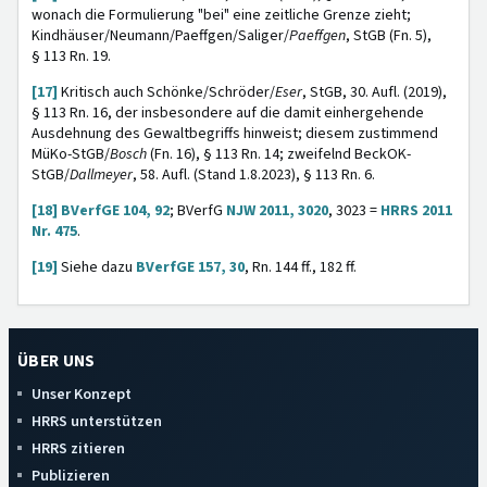
wonach die Formulierung "bei" eine zeitliche Grenze zieht;
Kindhäuser/Neumann/Paeffgen/Saliger/
Paeffgen
, StGB (Fn. 5),
§ 113 Rn. 19.
[17]
Kritisch auch Schönke/Schröder/
Eser
, StGB, 30. Aufl. (2019),
§ 113 Rn. 16, der insbesondere auf die damit einhergehende
Ausdehnung des Gewaltbegriffs hinweist; diesem zustimmend
MüKo-StGB/
Bosch
(Fn. 16), § 113 Rn. 14; zweifelnd BeckOK-
StGB/
Dallmeyer
, 58. Aufl. (Stand 1.8.2023), § 113 Rn. 6.
[18]
BVerfGE 104, 92
; BVerfG
NJW 2011, 3020
, 3023 =
HRRS 2011
Nr. 475
.
[19]
Siehe dazu
BVerfGE 157, 30
, Rn. 144 ff., 182 ff.
ÜBER UNS
Unser Konzept
HRRS unterstützen
HRRS zitieren
Publizieren