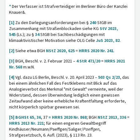
*
Der Verfasser ist Strafverteidiger im Berliner Büro der Kanzlei
Knauer&.
[1]
Zu den Darlegungsanforderungen bei §
240
StGB im
Zusammenhang mit Straßenblockaden siehe KG
StV 2023,
545
(Ls.); zu §
34
StGB bei Sachbeschädigungen mit
klimaaktivistischer Motivation siehe OLG Celle
JuS 2023, 82
.
[2]
Siehe etwa BGH
NStZ 2020, 625
=
HRRS 2020 Nr. 241
.
[3]
BGH, Beschl. v. 2. Februar 2021 –
4 StR 471/20
=
HRRS 2021
Nr. 568
m.w.N.
[4]
Vgl. dazu LG Berlin, Beschl. v. 20. April 2023 –
503 Qs 2/23
, das
bei einem ähnlichen Fall des Festklebens mit Blick auf das
Analogieverbot das Merkmal "mit Gewalt" verneinte, weil der
Widerstand, dessen Überwindung lediglich einen gewissen
Zeitaufwand aber keine erhebliche Kraftentfaltung erforderte,
nicht körperlich spürbar gewesen sei.
[5]
BGHSt 65, 36
, 37
= HRRS 2020 Nr. 868
; BGH
NStZ 2013, 336
=
HRRS 2013 Nr. 221
; für einen engeren Gewaltbegriff
Kindhäuser/Neumann/Paeffgen/Saliger/
Paeffgen
,
Strafgesetzbuch, 6. Aufl. (2023), § 113 Rn. 23.