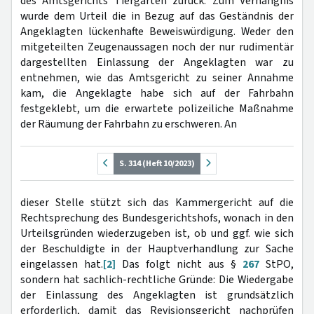
des Amtsgerichts Tiergarten zurück. Zum Verhängnis
wurde dem Urteil die in Bezug auf das Geständnis der
Angeklagten lückenhafte Beweiswürdigung. Weder den
mitgeteilten Zeugenaussagen noch der nur rudimentär
dargestellten Einlassung der Angeklagten war zu
entnehmen, wie das Amtsgericht zu seiner Annahme
kam, die Angeklagte habe sich auf der Fahrbahn
festgeklebt, um die erwartete polizeiliche Maßnahme
der Räumung der Fahrbahn zu erschweren. An
S. 314 (Heft 10/2023)
dieser Stelle stützt sich das Kammergericht auf die
Rechtsprechung des Bundesgerichtshofs, wonach in den
Urteilsgründen wiederzugeben ist, ob und ggf. wie sich
der Beschuldigte in der Hauptverhandlung zur Sache
eingelassen hat.
[2]
Das folgt nicht aus §
267
StPO,
sondern hat sachlich-rechtliche Gründe: Die Wiedergabe
der Einlassung des Angeklagten ist grundsätzlich
erforderlich, damit das Revisionsgericht nachprüfen