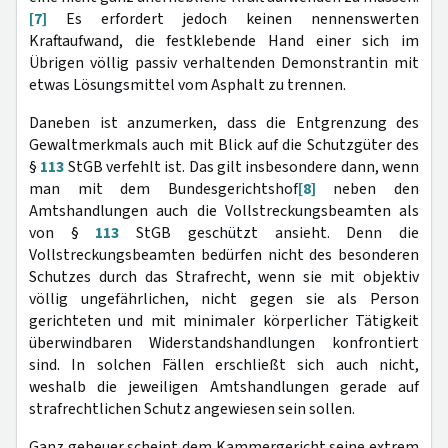
[7]
Es erfordert jedoch keinen nennenswerten
Kraftaufwand, die festklebende Hand einer sich im
Übrigen völlig passiv verhaltenden Demonstrantin mit
etwas Lösungsmittel vom Asphalt zu trennen.
Daneben ist anzumerken, dass die Entgrenzung des
Gewaltmerkmals auch mit Blick auf die Schutzgüter des
§
113
StGB verfehlt ist. Das gilt insbesondere dann, wenn
man mit dem Bundesgerichtshof
[8]
neben den
Amtshandlungen auch die Vollstreckungsbeamten als
von §
113
StGB geschützt ansieht. Denn die
Vollstreckungsbeamten bedürfen nicht des besonderen
Schutzes durch das Strafrecht, wenn sie mit objektiv
völlig ungefährlichen, nicht gegen sie als Person
gerichteten und mit minimaler körperlicher Tätigkeit
überwindbaren Widerstandshandlungen konfrontiert
sind. In solchen Fällen erschließt sich auch nicht,
weshalb die jeweiligen Amtshandlungen gerade auf
strafrechtlichen Schutz angewiesen sein sollen.
Ganz geheuer scheint dem Kammergericht seine extrem