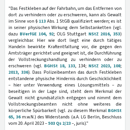
"Das Festkleben auf der Fahrbahn, um das Entfernen von
dort zu verhindern oder zu erschweren, kann als Gewalt
im Sinne von §
113
Abs. 1 StGB qualifiziert werden; es ist
in seiner physischen Wirkung dem Selbstanketten (vgl.
dazu
BVerfGE 104, 92
; OLG Stuttgart
NStZ 2016, 353
)
vergleichbar. Hier wie dort liegt eine durch tätiges
Handeln bewirkte Kraftentfaltung vor, die gegen den
Amtsträger gerichtet und geeignet ist, die Durchführung
der Vollstreckungshandlung zu verhindern oder zu
erschweren (vgl.
BGHSt 18, 133
, 134;
NStZ 2023, 108
;
2013, 336
). Dass Polizeibeamten das durch Festkleben
entstandene physische Hindernis durch Geschicklichkeit
– hier unter Verwendung eines Lösungsmittels – zu
beseitigen in der Lage sind, steht dem Merkmal der
Gewalt nicht grundsätzlich entgegen und nimmt dem
Vollstreckungsbeamten nicht ohne weiteres die
körperliche Spürbarkeit (vgl. zu diesem Merkmal
BGHSt
65, 36
m.w.N.) des Widerstands (a.A. LG Berlin, Beschluss
vom 20. April 2023 –
503 Qs 2/23
–, juris)."