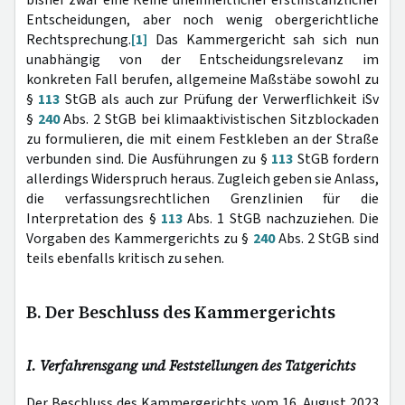
bisher zwar eine Reihe uneinheitlicher erstinstanzlicher
Entscheidungen, aber noch wenig obergerichtliche
Rechtsprechung.
[1]
Das Kammergericht sah sich nun
unabhängig von der Entscheidungsrelevanz im
konkreten Fall berufen, allgemeine Maßstäbe sowohl zu
§
113
StGB als auch zur Prüfung der Verwerflichkeit iSv
§
240
Abs. 2 StGB bei klimaaktivistischen Sitzblockaden
zu formulieren, die mit einem Festkleben an der Straße
verbunden sind. Die Ausführungen zu §
113
StGB fordern
allerdings Widerspruch heraus. Zugleich geben sie Anlass,
die verfassungsrechtlichen Grenzlinien für die
Interpretation des §
113
Abs. 1 StGB nachzuziehen. Die
Vorgaben des Kammergerichts zu §
240
Abs. 2 StGB sind
teils ebenfalls kritisch zu sehen.
B. Der Beschluss des Kammergerichts
I. Verfahrensgang und Feststellungen des Tatgerichts
Der Beschluss des Kammergerichts vom 16. August 2023