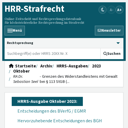
HRR
-Strafrecht
A-
A+
Online-Zeitschrift und Rechtsprechungsdatenbank
für höchstrichterliche Rechtsprechung im Strafrecht
Menü
Newsletter
HRRS durchsuchen
Suchen
Startseite
Archiv
HRRS-Ausgaben
2023
Oktober
RA Dr.
- Grenzen des Widerstandleistens mit Gewalt
Sebastian Seel
bei § 113 StGB (...
HRRS-Ausgabe Oktober 2023:
Entscheidungen des BVerfG / EGMR
Hervorzuhebende Entscheidungen des BGH