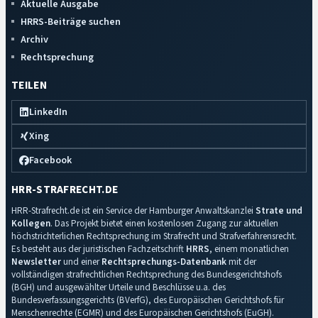
Aktuelle Ausgabe
HRRS-Beiträge suchen
Archiv
Rechtsprechung
TEILEN
LinkedIn
Xing
Facebook
HRR-STRAFRECHT.DE
HRR-Strafrecht.de ist ein Service der Hamburger Anwaltskanzlei
Strate und
Kollegen
. Das Projekt bietet einen kostenlosen Zugang zur aktuellen
höchstrichterlichen Rechtsprechung im Strafrecht und Strafverfahrensrecht.
Es besteht aus der juristischen Fachzeitschrift
HRRS
, einem monatlichen
Newsletter
und einer
Rechtsprechungs-Datenbank
mit der
vollständigen strafrechtlichen Rechtsprechung des Bundesgerichtshofs
(BGH) und ausgewählter Urteile und Beschlüsse u.a. des
Bundesverfassungsgerichts (BVerfG), des Europäischen Gerichtshofs für
Menschenrechte (EGMR) und des Europäischen Gerichtshofs (EuGH).