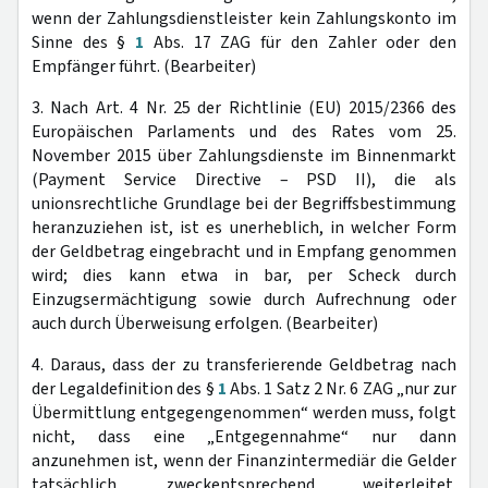
wenn der Zahlungsdienstleister kein Zahlungskonto im
Sinne des §
1
Abs. 17 ZAG für den Zahler oder den
Empfänger führt. (Bearbeiter)
3. Nach Art. 4 Nr. 25 der Richtlinie (EU) 2015/2366 des
Europäischen Parlaments und des Rates vom 25.
November 2015 über Zahlungsdienste im Binnenmarkt
(Payment Service Directive – PSD II), die als
unionsrechtliche Grundlage bei der Begriffsbestimmung
heranzuziehen ist, ist es unerheblich, in welcher Form
der Geldbetrag eingebracht und in Empfang genommen
wird; dies kann etwa in bar, per Scheck durch
Einzugsermächtigung sowie durch Aufrechnung oder
auch durch Überweisung erfolgen. (Bearbeiter)
4. Daraus, dass der zu transferierende Geldbetrag nach
der Legaldefinition des §
1
Abs. 1 Satz 2 Nr. 6 ZAG „nur zur
Übermittlung entgegengenommen“ werden muss, folgt
nicht, dass eine „Entgegennahme“ nur dann
anzunehmen ist, wenn der Finanzintermediär die Gelder
tatsächlich zweckentsprechend weiterleitet.