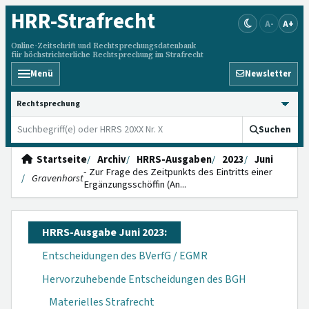
HRR
-Strafrecht
A-
A+
Online-Zeitschrift und Rechtsprechungsdatenbank
für höchstrichterliche Rechtsprechung im Strafrecht
Menü
Newsletter
HRRS durchsuchen
Suchen
Startseite
Archiv
HRRS-Ausgaben
2023
Juni
- Zur Frage des Zeitpunkts des Eintritts einer
Gravenhorst
Ergänzungsschöffin (An...
HRRS-Ausgabe Juni 2023:
Entscheidungen des BVerfG / EGMR
Hervorzuhebende Entscheidungen des BGH
Materielles Strafrecht