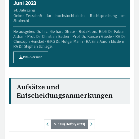
Juni 2023
24. Jahrgang
Online-Zeitschrift für höchstrichterliche Rechtsprechung im
Strafrecht
Herausgeber: Dr. h.c. Gerhard Strate · Redaktion: RiLG Dr. Fabian
Afshar · Prof. Dr. Christian Becker · Prof. Dr. Karsten Gaede · RA Dr.
Christoph Henckel · RiKG Dr. Holger Mann · RA Sina Aaron Moslehi ·
RA Dr. Stephan Schlegel
PDF-Version
Aufsätze und
Entscheidungsanmerkungen
S. 189 (Heft 6/2023)