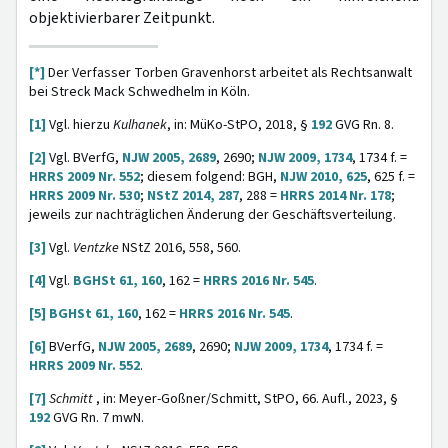
objektivierbarer Zeitpunkt.
[*]
Der Verfasser Torben Gravenhorst arbeitet als Rechtsanwalt
bei Streck Mack Schwedhelm in Köln.
[1]
Vgl. hierzu
Kulhanek
, in: MüKo-StPO, 2018, §
192
GVG Rn. 8.
[2]
Vgl. BVerfG,
NJW 2005, 2689
, 2690;
NJW 2009, 1734
, 1734 f. =
HRRS 2009 Nr. 552
; diesem folgend: BGH,
NJW 2010, 625
, 625 f. =
HRRS 2009 Nr. 530
;
NStZ 2014, 287
, 288 =
HRRS 2014 Nr. 178
;
jeweils zur nachträglichen Änderung der Geschäftsverteilung.
[3]
Vgl.
Ventzke
NStZ 2016, 558, 560.
[4]
Vgl.
BGHSt 61, 160
, 162 =
HRRS 2016 Nr. 545
.
[5]
BGHSt 61, 160
, 162 =
HRRS 2016 Nr. 545
.
[6]
BVerfG,
NJW 2005, 2689
, 2690;
NJW 2009, 1734
, 1734 f. =
HRRS 2009 Nr. 552
.
[7]
Schmitt
, in: Meyer-Goßner/Schmitt, StPO, 66. Aufl., 2023, §
192
GVG Rn. 7 mwN.