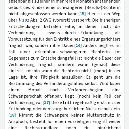
absehbar bis zu einer in mehreren Monaten anstehenden
Geburt des Kindes einer schwangeren (Berufs-)Richterin
nicht abgeschlossen werden kann.
[15]
Hier ist der Weg
über §
192
Abs. 2 GVG (vorerst) versperrt. Die bisherigen
Entscheidungen betrafen Fälle, in denen nicht die
Verhinderung – jeweils durch Erkrankung – als
Voraussetzung für den Eintritt eines Ergänzungsrichters
fraglich war, sondern ihre Dauer.
[16]
Anders liegt es im
Fall einer erkennbar schwangeren Richterin. Im
Gegensatz zum Entscheidungsfall ist nicht die Dauer der
Verhinderung fraglich, sondern wann (genau) diese
eintritt, mithin wann die Richterin nicht (mehr) in der
Lage ist, ihre Tätigkeit auszuüben. Es geht um die
Bestimmung des Verhinderungsfalles selbst. Wird bspw.
einen Monat nach Verfahrensbeginn eine
Schwangerschaft offenbar, liegt (noch) kein Fall der
Verhinderung vor.
[17]
Diese tritt regelmäßig erst mit der
Entbindung oder dem vorgeburtlichen Mutterschutz ein.
[18]
Nimmt die Schwangere keinen Mutterschutz in
Anspruch, besteht für einen vorzeitigen Eingriff weder
eine Rechtsgrundlage noch ein hinreichend