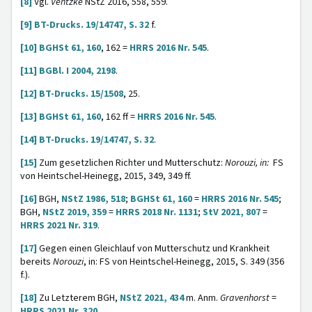
[8]
Vgl.
Ventzke
NStZ 2016, 558, 559.
[9]
BT-Drucks. 19/14747, S. 32
f.
[10]
BGHSt 61, 160
, 162 =
HRRS 2016 Nr. 545
.
[11]
BGBl. I 2004, 2198
.
[12]
BT-Drucks. 15/1508
, 25.
[13]
BGHSt 61, 160
, 162 ff =
HRRS 2016 Nr. 545
.
[14]
BT-Drucks. 19/14747, S. 32
.
[15]
Zum gesetzlichen Richter und Mutterschutz:
Norouzi, in:
FS
von Heintschel-Heinegg, 2015, 349, 349 ff.
[16]
BGH,
NStZ 1986, 518
;
BGHSt 61, 160
=
HRRS 2016 Nr. 545
;
BGH,
NStZ 2019, 359
=
HRRS 2018 Nr. 1131
;
StV 2021, 807
=
HRRS 2021 Nr. 319
.
[17]
Gegen einen Gleichlauf von Mutterschutz und Krankheit
bereits
Norouzi
, in: FS von Heintschel-Heinegg, 2015, S. 349 (356
f.).
[18]
Zu Letzterem BGH,
NStZ 2021, 434
m. Anm.
Gravenhorst
=
HRRS 2021 Nr. 320
.