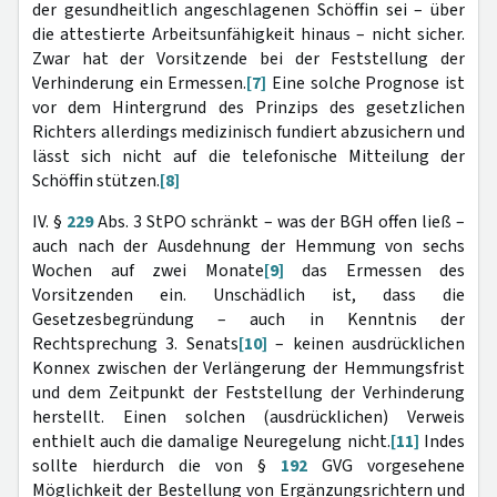
der gesundheitlich angeschlagenen Schöffin sei – über
die attestierte Arbeitsunfähigkeit hinaus – nicht sicher.
Zwar hat der Vorsitzende bei der Feststellung der
Verhinderung ein Ermessen.
[7]
Eine solche Prognose ist
vor dem Hintergrund des Prinzips des gesetzlichen
Richters allerdings medizinisch fundiert abzusichern und
lässt sich nicht auf die telefonische Mitteilung der
Schöffin stützen.
[8]
IV. §
229
Abs. 3 StPO schränkt – was der BGH offen ließ –
auch nach der Ausdehnung der Hemmung von sechs
Wochen auf zwei Monate
[9]
das Ermessen des
Vorsitzenden ein. Unschädlich ist, dass die
Gesetzesbegründung – auch in Kenntnis der
Rechtsprechung 3. Senats
[10]
– keinen ausdrücklichen
Konnex zwischen der Verlängerung der Hemmungsfrist
und dem Zeitpunkt der Feststellung der Verhinderung
herstellt. Einen solchen (ausdrücklichen) Verweis
enthielt auch die damalige Neuregelung nicht.
[11]
Indes
sollte hierdurch die von §
192
GVG vorgesehene
Möglichkeit der Bestellung von Ergänzungsrichtern und